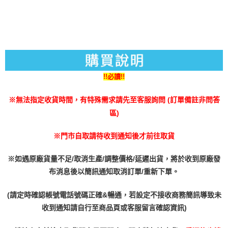
https://aftee.tw/terms/#terms3
３．未成年的使用者請事先徵得法定代理人或監護人之同意方可使用
每筆NT$200
「AFTEE先享後付」，若未經同意申辦者引起之損失，本公司不負相關責
任。
付款後門市自取
４．使用「AFTEE先享後付」時，將依據個別帳號之用戶狀況，依本公司即
免運費
時審查核予不同之上限額度；若仍有額度不足之情形，本公司將視審查結果
請求用戶進行身份認證。
５．嚴禁一人註冊多個帳號或使用他人資訊註冊。若發現惡意使用之情形，
恩沛科技股份有限公司將有權停止該用戶之使用額度並採取法律行動。
!!必讀!!
※無法指定收貨時間，有特殊需求請先至客服詢問 (訂單備註非問答
區)
※門市自取請待收到通知後才前往取貨
※如遇原廠貨量不足/取消生產/調整價格/延遲出貨，將於收到原廠發
布消息後以簡訊通知取消訂單/重新下單。
(請定時確認帳號電話號碼正確&暢通，若設定不接收商務簡訊導致未
收到通知請自行至商品頁或客服留言確認資訊)