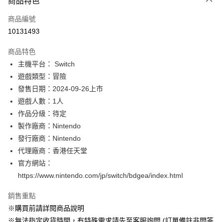
商品特色
信用卡一次付款
商品編號
信用卡分期付款
10131493
3 期 0 利率 每期
NT$596
21家銀行
商品特色
合作金庫商業銀行
第一商業銀行
超商取貨付款
主機平台： Switch
華南商業銀行
彰化商業銀行
遊戲類型：冒險
LINE Pay
上海商業儲蓄銀行
台北富邦商業銀行
國泰世華商業銀行
兆豐國際商業銀行
發售日期：2024-09-26上市
Apple Pay
臺灣中小企業銀行
台中商業銀行
遊戲人數：1人
匯豐（台灣）商業銀行
華泰商業銀行
作品分級：待定
悠遊付
聯邦商業銀行
遠東國際商業銀行
製作廠商：Nintendo
元大商業銀行
永豐商業銀行
Google Pay
發行廠商：Nintendo
玉山商業銀行
星展（台灣）商業銀行
代理廠商：香港任天堂
台新國際商業銀行
中國信託商業銀行
全盈+PAY
台灣樂天信用卡公司
官方網站：
大哥付你分期
https://www.nintendo.com/jp/switch/bdgea/index.html
相關說明
【大哥付你分期使用說明】
銷售重點
AFTEE先享後付
1.本服務由台灣大哥大提供，台灣大哥大用戶可立即使用無須另外申請。
※購買前請詳閱商品說明
2.付款方式選擇「大哥付你分期」，訂單成立後會自動跳轉到大哥付的交易
相關說明
流程，驗證手機門號後，選擇欲分期的期數、繳款截止日，確認付款後即完
※無法指定收貨時間，有特殊需求請先至客服詢問 (訂單備註非問答