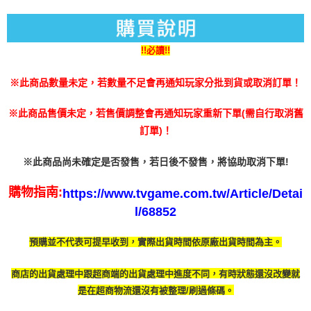
請求用戶進行身份認證。
５．嚴禁一人註冊多個帳號或使用他人資訊註冊。若發現惡意使用之情形，
恩沛科技股份有限公司將有權停止該用戶之使用額度並採取法律行動。
!!必讀!!
※此商品數量未定，若數量不足會再通知玩家分批到貨或取消訂單！
※此商品售價未定，若售價調整會再通知玩家重新下單(需自行取消舊
訂單)！
※此商品尚未確定是否發售，若日後不發售，將協助取消下單!
購物指南:
https://www.tvgame.com.tw/Article/Detai
l/68852
預購並不代表可提早收到，實際出貨時間依原廠出貨時間為主。
商店的出貨處理中跟超商端的出貨處理中進度不同，有時
狀態還沒改變就
是在超商物流還沒有被整理/刷過條碼。