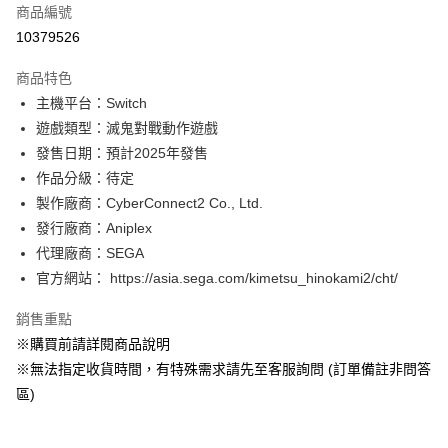
商品編號
超商取貨付款
10379526
LINE Pay
商品特色
Apple Pay
主機平台：Switch
遊戲類型：滅鬼對戰動作遊戲
悠遊付
發售日期：預計2025年發售
Google Pay
作品分級：待定
製作廠商：CyberConnect2 Co., Ltd.
全盈+PAY
發行廠商：Aniplex
大哥付你分期
代理廠商：SEGA
相關說明
官方網站： https://asia.sega.com/kimetsu_hinokami2/cht/
【大哥付你分期使用說明】
AFTEE先享後付
1.本服務由台灣大哥大提供，台灣大哥大用戶可立即使用無須另外申請。
銷售重點
2.付款方式選擇「大哥付你分期」，訂單成立後會自動跳轉到大哥付的交易
相關說明
※購買前請詳閱商品說明
流程，驗證手機門號後，選擇欲分期的期數、繳款截止日，確認付款後即完
【關於「AFTEE先享後付」】
成交易。
※無法指定收貨時間，有特殊需求請先至客服詢問 (訂單備註非問答
AFTEE先享後付是「在收到商品之後才付款」的支付方式。 讓您購物簡單
運送方式
3.實際核准額度、可分期數及費用金額請依後續交易確認頁面所載為準。
便利好安心！
區)
4.訂單成立30分鐘內，如未前往確認交易或遇審核未通過，訂單將自動取
１．簡單：不需註冊會員、不需綁卡、不需儲值。
全家付款取貨
消。如遇「轉專審核」未通過狀況，表示未達大哥付你分期系統評分，恕無
２．便利：只要手機號碼，簡訊認證，即可結帳。
法說明評估內容。
每筆NT$60，滿NT$1,490(含以上)免運費
３．安心：先確認商品／服務後，再付款。