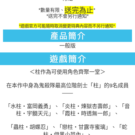
送完為止
*數量有限、
*
*送完不會另行通知*
*遊戲官方可能隨時取消變更特典內容而不另行通知*
一般版
＜柱作為可使用角色齊聚一堂＞
在本作中身為鬼殺隊最高位階劍士「柱」的9名成員
——
「水柱・富岡義勇」、「炎柱・煉獄杏壽郎」、「音
柱・宇髓天元」、「霞柱・時透無一郎」、
「蟲柱・胡蝶忍」、「戀柱・甘露寺蜜璃」、「蛇
柱・伊黑小芭內」、