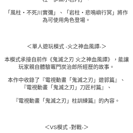
「風柱・不死川實彌」、「岩柱・悲鳴嶼行冥」將作
為可使用角色登場。
＜單人遊玩模式 -火之神血風譚-＞
本模式承接自前作《鬼滅之刃 火之神血風譚》，能讓
玩家親自體驗竈門炭治郎所經歷的故事。
本作中收錄了『電視動畫「鬼滅之刃」遊郭篇』、
『電視動畫「鬼滅之刃」刀匠村篇』、
『電視動畫「鬼滅之刃」柱訓練篇』的內容。
＜VS模式 -對戰-＞