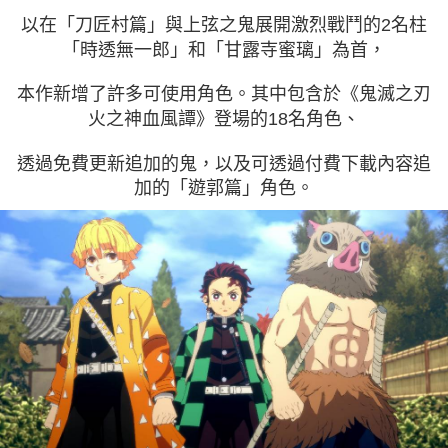
以在「刀匠村篇」與上弦之鬼展開激烈戰鬥的2名柱
「時透無一郎」和「甘露寺蜜璃」為首，
本作新增了許多可使用角色。其中包含於《鬼滅之刃
火之神血風譚》登場的18名角色、
透過免費更新追加的鬼，以及可透過付費下載內容追
加的「遊郭篇」角色。