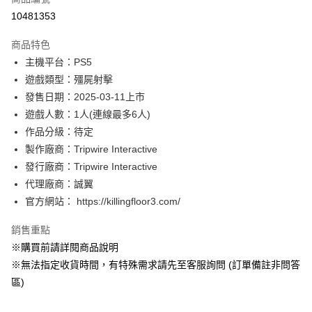
信用卡分期付款
10481353
3 期 0 利率 每期
NT$463
21家銀行
商品特色
合作金庫商業銀行
第一商業銀行
超商取貨付款
主機平台：PS5
華南商業銀行
彰化商業銀行
遊戲類型：殭屍射擊
LINE Pay
上海商業儲蓄銀行
台北富邦商業銀行
國泰世華商業銀行
兆豐國際商業銀行
發售日期：2025-03-11上市
Apple Pay
臺灣中小企業銀行
台中商業銀行
遊戲人數：1人(連線最多6人)
匯豐（台灣）商業銀行
華泰商業銀行
作品分級：待定
悠遊付
聯邦商業銀行
遠東國際商業銀行
製作廠商：Tripwire Interactive
元大商業銀行
永豐商業銀行
Google Pay
發行廠商：Tripwire Interactive
玉山商業銀行
星展（台灣）商業銀行
代理廠商：誠翼
台新國際商業銀行
中國信託商業銀行
全盈+PAY
台灣樂天信用卡公司
官方網站： https://killingfloor3.com/
大哥付你分期
相關說明
銷售重點
【大哥付你分期使用說明】
※購買前請詳閱商品說明
AFTEE先享後付
1.本服務由台灣大哥大提供，台灣大哥大用戶可立即使用無須另外申請。
※無法指定收貨時間，有特殊需求請先至客服詢問 (訂單備註非問答
2.付款方式選擇「大哥付你分期」，訂單成立後會自動跳轉到大哥付的交易
相關說明
流程，驗證手機門號後，選擇欲分期的期數、繳款截止日，確認付款後即完
區)
【關於「AFTEE先享後付」】
成交易。
AFTEE先享後付是「在收到商品之後才付款」的支付方式。 讓您購物簡單
運送方式
3.實際核准額度、可分期數及費用金額請依後續交易確認頁面所載為準。
便利好安心！