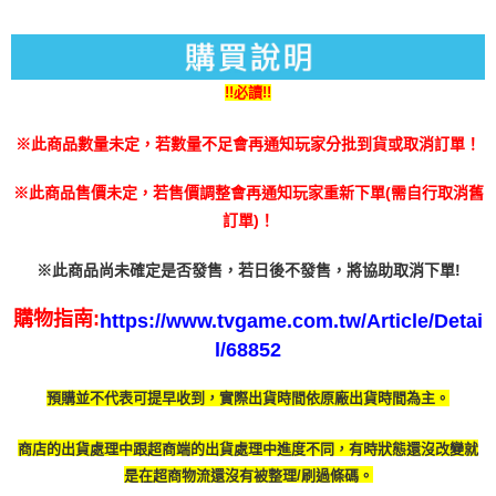
「AFTEE先享後付」，若未經同意申辦者引起之損失，本公司不負相關責
任。
付款後門市自取
４．使用「AFTEE先享後付」時，將依據個別帳號之用戶狀況，依本公司即
免運費
時審查核予不同之上限額度；若仍有額度不足之情形，本公司將視審查結果
請求用戶進行身份認證。
!!必讀!!
５．嚴禁一人註冊多個帳號或使用他人資訊註冊。若發現惡意使用之情形，
恩沛科技股份有限公司將有權停止該用戶之使用額度並採取法律行動。
※此商品數量未定，若數量不足會再通知玩家分批到貨或取消訂單！
※此商品售價未定，若售價調整會再通知玩家重新下單(需自行取消舊
訂單)！
※此商品尚未確定是否發售，若日後不發售，將協助取消下單!
購物指南:
https://www.tvgame.com.tw/Article/Detai
l/68852
預購並不代表可提早收到，實際出貨時間依原廠出貨時間為主。
商店的出貨處理中跟超商端的出貨處理中進度不同，有時
狀態還沒改變就
是在超商物流還沒有被整理/刷過條碼。