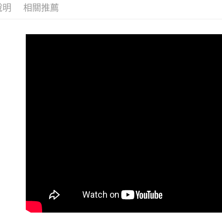
帳／街口支
２．訂單
說明
相關推薦
３．收到繳
萊爾富取
【注意事
／ATM／
1.本服務
每筆NT$6
※ 請注意
用戶於交
絡購買商品
款買賣價
先享後付
付款後萊
2.基於同
※ 交易是
每筆NT$5
資料（包
是否繳費成
用，由本
付客戶支
7-11付款
3.完整用
【注意事
每筆NT$6
１．透過由
交易，需
付款後7-1
求債權轉
每筆NT$5
２．關於
https://aft
宅配
３．未成
「AFTE
每筆NT$2
任。
４．使用「
付款後門
即時審查
免運費
結果請求
５．嚴禁
形，恩沛
動。