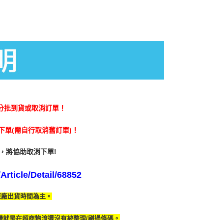
分批到貨或取消訂單！
單(需自行取消舊訂單)！
，將協助取消下單!
rticle/Detail/68852
原廠出貨時間為主。
變就是在超商物流還沒有被整理/刷過條碼。