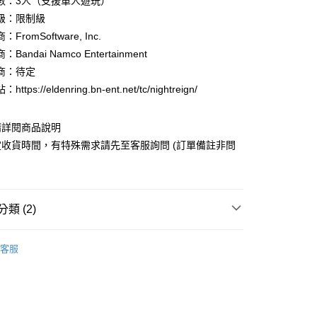
數：3人（支援單人遊玩）
華商業銀行
兆豐國際商業銀行
級：限制級
小企業銀行
台中商業銀行
FromSoftware, Inc.
台灣）商業銀行
華泰商業銀行
業銀行
遠東國際商業銀行
Bandai Namco Entertainment
業銀行
永豐商業銀行
y
商：待定
業銀行
星展（台灣）商業銀行
ttps://eldenring.bn-ent.net/tc/nightreign/
際商業銀行
中國信託商業銀行
天信用卡公司
分期
請詳閱商品說明
收貨時間，有特殊需求請先至客服詢問 (訂單備註非問
你分期使用說明】
享後付
由台灣大哥大提供，台灣大哥大用戶可立即使用無須另外申請。
式選擇「大哥付你分期」，訂單成立後會自動跳轉到大哥付的交易
證手機門號後，選擇欲分期的期數、繳款截止日，確認付款後即
FTEE先享後付」】
。
類 (2)
先享後付是「在收到商品之後才付款」的支付方式。 讓您購物簡單
准額度、可分期數及費用金額請依後續交易確認頁面所載為準。
心！
立30分鐘內，如未前往確認交易或遇審核未通過，訂單將自動取
：不需註冊會員、不需綁卡、不需儲值。
tion 5 專區】
◎ PlayStation5 遊戲
「轉專審核」未通過狀況，表示未達大哥付你分期系統評分，恕
：只要手機號碼，簡訊認證，即可結帳。
客服
取貨
評估內容。
類】
：先確認商品／服務後，再付款。
艾爾登法環
式說明】
0，滿NT$1,490(含以上)免運費
項不併入電信帳單，「大哥付你分期」於每月結算日後寄送繳費提
EE先享後付」結帳流程】
家取貨
方式選擇「AFTEE先享後付」後，將跳轉至「AFTEE先享後
訊連結打開帳單後，可選擇「超商條碼／台灣大直營門市／銀行轉
頁面，進行簡訊認證並確認金額後，即可完成結帳。
5，滿NT$1,390(含以上)免運費