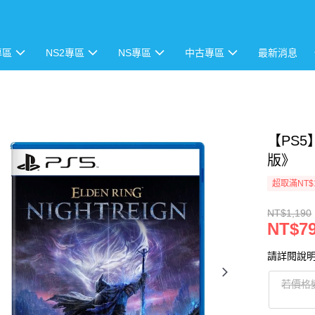
專區
NS2專區
NS專區
中古專區
最新消息
【PS
版》
超取滿NT$
NT$1,190
NT$7
請詳閱說
若價格