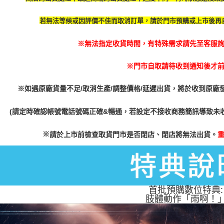
若無法等候或因評價不佳而取消訂單，請於門市預購或上市後再
※無法指定收貨時間，有特殊需求請先至客服詢問
※門市自取請待收到通知後才
※如遇原廠貨量不足/取消生產/調整價格/延遲出貨，將於收到原廠
(請定時確認帳號電話號碼正確&暢通，若設定不接收商務簡訊導致未
※
請於上市前檢查取貨門市是否閉店、閉店將無法出貨。
首批預購數位特典:
肢體動作「雨啊！