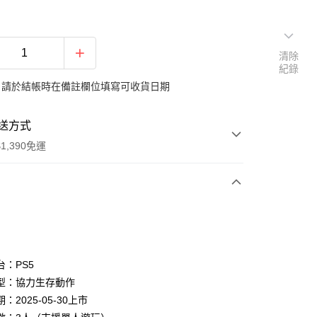
清除
紀錄
：請於結帳時在備註欄位填寫可收貨日期
送方式
1,390免運
次付款
期付款
0 利率 每期
NT$263
21家銀行
台：PS5
庫商業銀行
第一商業銀行
型：協力生存動作
付款
業銀行
彰化商業銀行
：2025-05-30上市
業儲蓄銀行
台北富邦商業銀行