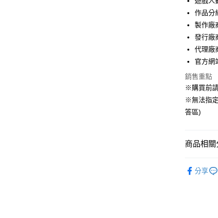
遊戲人
國泰世
作品分
Apple Pay
臺灣中
製作廠商：
匯豐（
悠遊付
聯邦商
發行廠商：
元大商
Google Pa
代理廠
玉山商
官方網站：h
台新國
全盈+PAY
銷售重點
台灣樂
大哥付你
※購買前
相關說明
※無法指定
【大哥付
答區)
AFTEE先
1.本服務
2.付款方
相關說明
流程，驗
【關於「A
完成交易
商品相關分
AFTEE
3.實際核
便利好安
運送方式
4.訂單成
１．簡單
【PlaySta
消。如遇
２．便利
分享
全家付款
無法說明
【熱門分
３．安心
【繳款方
每筆NT$6
1.分期款
【「AFT
醒簡訊。
付款後全
１．於結帳
2.透過簡
付」結帳
每筆NT$5