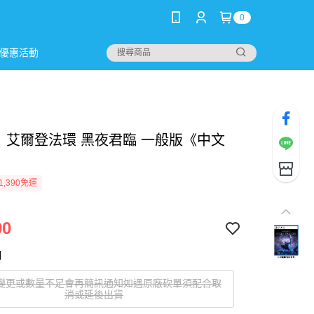
0
優惠活動
5】艾爾登法環 黑夜君臨 一般版《中文
1,390免運
90
明
變更或數量不足會再簡訊通知如遇原廠砍單須配合取
消或延後出貨