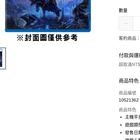
數量
客約商品
付款與運
超取滿NT$
付款方式
商品特色
信用卡一
商品編號
10521362
信用卡分
商品特色
3 期 
主機平
合作金
遊戲類
超商取貨
華南商
發售日期
LINE Pay
上海商