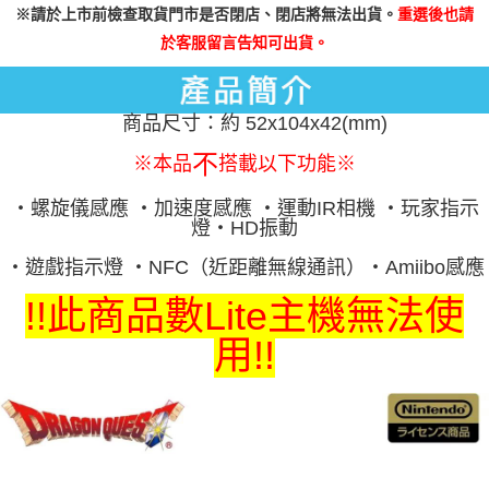
宅配
※
請於上市前檢查取貨門市是否閉店、閉店將無法出貨。
重選後也請
https://aftee.tw/terms/#terms3
３．未成年的使用者請事先徵得法定代理人或監護人之同意方可使用
每筆NT$200
於客服留言告知可出貨。
「AFTEE先享後付」，若未經同意申辦者引起之損失，本公司不負相關責
任。
付款後門市自取
４．使用「AFTEE先享後付」時，將依據個別帳號之用戶狀況，依本公司即
免運費
時審查核予不同之上限額度；若仍有額度不足之情形，本公司將視審查結果
商品尺寸：約 52x104x42(mm)
請求用戶進行身份認證。
５．嚴禁一人註冊多個帳號或使用他人資訊註冊。若發現惡意使用之情形，
不
※本品
搭載以下功能※
恩沛科技股份有限公司將有權停止該用戶之使用額度並採取法律行動。
・螺旋儀感應 ・加速度感應 ・運動IR相機 ・玩家指示
燈・HD振動
・遊戲指示燈 ・NFC（近距離無線通訊）・Amiibo感應
!!此商品數Lite主機無法使
用!!