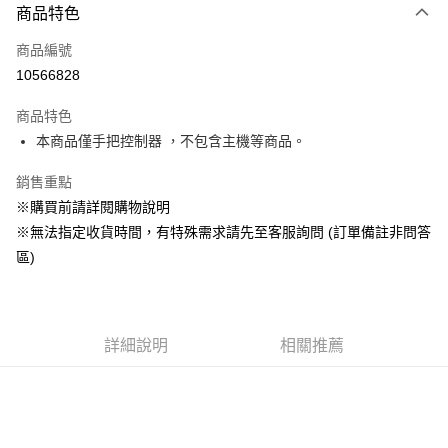
商品特色
信用卡一次付款
商品編號
信用卡分期付款
10566828
3 期 0 利率 每期
NT$486
21家銀行
商品特色
合作金庫商業銀行
第一商業銀行
超商取貨付款
本商品僅手把控制器 ，不包含主機等商品。
華南商業銀行
彰化商業銀行
LINE Pay
上海商業儲蓄銀行
台北富邦商業銀行
銷售重點
國泰世華商業銀行
兆豐國際商業銀行
Apple Pay
※購買前請詳閱購物說明
臺灣中小企業銀行
台中商業銀行
※無法指定收貨時間，有特殊需求請先至客服詢問 (訂單備註非問答
匯豐（台灣）商業銀行
華泰商業銀行
悠遊付
聯邦商業銀行
遠東國際商業銀行
區)
元大商業銀行
永豐商業銀行
Google Pay
玉山商業銀行
星展（台灣）商業銀行
台新國際商業銀行
中國信託商業銀行
全盈+PAY
台灣樂天信用卡公司
詳細說明
相關推薦
大哥付你分期
相關說明
【大哥付你分期使用說明】
AFTEE先享後付
1.本服務由台灣大哥大提供，台灣大哥大用戶可立即使用無須另外申請。
2.付款方式選擇「大哥付你分期」，訂單成立後會自動跳轉到大哥付的交易
相關說明