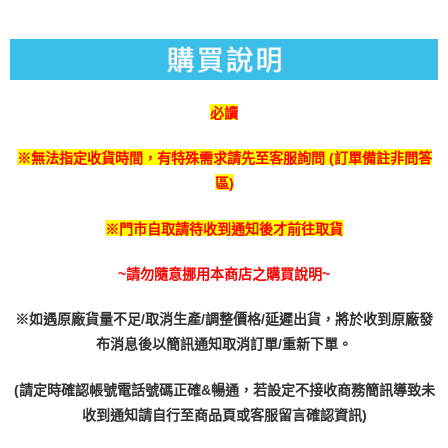
流程，驗證手機門號後，選擇欲分期的期數、繳款截止日，確認付款後即完
【關於「AFTEE先享後付」】
成交易。
AFTEE先享後付是「在收到商品之後才付款」的支付方式。 讓您購物簡單
運送方式
3.實際核准額度、可分期數及費用金額請依後續交易確認頁面所載為準。
便利好安心！
4.訂單成立30分鐘內，如未前往確認交易或遇審核未通過，訂單將自動取
１．簡單：不需註冊會員、不需綁卡、不需儲值。
全家付款取貨
消。如遇「轉專審核」未通過狀況，表示未達大哥付你分期系統評分，恕無
２．便利：只要手機號碼，簡訊認證，即可結帳。
法說明評估內容。
每筆NT$60，滿NT$1,490(含以上)免運費
３．安心：先確認商品／服務後，再付款。
必讀
【繳款方式說明】
1.分期款項不併入電信帳單，「大哥付你分期」於每月結算日後寄送繳費提
付款後全家取貨
【「AFTEE先享後付」結帳流程】
醒簡訊。
※無法指定收貨時間，有特殊需求請先至客服詢問 (訂單備註非問答
１．於結帳方式選擇「AFTEE先享後付」後，將跳轉至「AFTEE先享後付」
每筆NT$55，滿NT$1,390(含以上)免運費
2.透過簡訊連結打開帳單後，可選擇「超商條碼／台灣大直營門市／銀行轉
結帳頁面，進行簡訊認證並確認金額後，即可完成結帳。
區)
帳／街口支付／iPASS MONEY」等通路繳費。
２．訂單成立數日內，您將收到繳費通知簡訊。
萊爾富取貨付款
３．收到繳費通知簡訊後14天內，點擊此簡訊中的連結，可透過四大超商／
【注意事項】
※門市自取請待收到通知後才前往取貨
每筆NT$60，滿NT$1,490(含以上)免運費
ATM／網路銀行／等多元方式進行付款，方視為交易完成。
1.本服務係由「台灣大哥大股份有限公司」（以下簡稱本公司）所提供，讓
※ 請注意：結帳手續完成當下不需立刻繳費，但若您需要取消訂單，請聯絡
用戶於交易時，得透過本服務購買商品或服務，並由商店將買賣／分期付款
付款後萊爾富取貨
購買商品的店家。未經商家同意取消之訂單仍視為有效，需透過AFTEE先享
~請勿隨意挪用本商店之購買說明~
買賣價金債權讓與本公司後，依約使用本公司帳單繳交帳款。
後付繳納相關費用。
每筆NT$55，滿NT$1,390(含以上)免運費
2.基於同意付款使用「大哥付你分期」之契約關係目的，商店將以您的個人
※ 交易是否成功請以「AFTEE先享後付 」之結帳頁面顯示為準，若有關於
資料（包含姓名、電話或地址）提供予台灣大哥大進項蒐集、處理及利用，
※如遇原廠貨量不足/取消生產/調整價格/延遲出貨，將於收到原廠發
是否繳費成功／繳費後需取消欲退款等相關疑問，請聯繫「AFTEE先享後付
7-11付款取貨
由本公司與您本人進行分期帳單所需資料之確認、核對及更正。
客戶支援中心」
https://netprotections.freshdesk.com/support/home
布消息後以簡訊通知取消訂單/重新下單。
3.完整用戶服務條款，請詳閱以下連結：
https://oppay.tw/userRule
每筆NT$60，滿NT$1,490(含以上)免運費
【注意事項】
(請定時確認帳號電話號碼正確&暢通，若設定不接收商務簡訊導致未
１．透過由恩沛科技股份有限公司提供之「AFTEE先享後付」服務完成之交
付款後7-11取貨
易，需依本服務之必要範圍內提供個人資料，並將交易相關給付款項請求債
收到通知請自行至商品頁或客服留言確認資訊)
每筆NT$55，滿NT$1,390(含以上)免運費
權轉讓予恩沛科技股份有限公司。
２．關於個人資料處理事宜，請瀏覽以下網址：