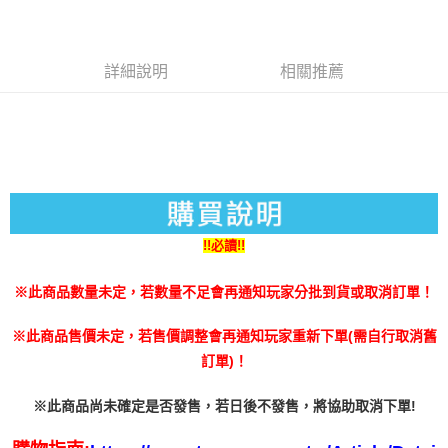
AFTEE先享後付是「在收到商品之後才付款」的支付方式。 讓您購物簡單
運送方式
3.實際核准額度、可分期數及費用金額請依後續交易確認頁面所載為準。
便利好安心！
4.訂單成立30分鐘內，如未前往確認交易或遇審核未通過，訂單將自動取
１．簡單：不需註冊會員、不需綁卡、不需儲值。
全家付款取貨
消。如遇「轉專審核」未通過狀況，表示未達大哥付你分期系統評分，恕無
２．便利：只要手機號碼，簡訊認證，即可結帳。
詳細說明
相關推薦
法說明評估內容。
每筆NT$60，滿NT$1,490(含以上)免運費
３．安心：先確認商品／服務後，再付款。
【繳款方式說明】
1.分期款項不併入電信帳單，「大哥付你分期」於每月結算日後寄送繳費提
付款後全家取貨
【「AFTEE先享後付」結帳流程】
醒簡訊。
１．於結帳方式選擇「AFTEE先享後付」後，將跳轉至「AFTEE先享後付」
每筆NT$55，滿NT$1,390(含以上)免運費
2.透過簡訊連結打開帳單後，可選擇「超商條碼／台灣大直營門市／銀行轉
結帳頁面，進行簡訊認證並確認金額後，即可完成結帳。
帳／街口支付／iPASS MONEY」等通路繳費。
２．訂單成立數日內，您將收到繳費通知簡訊。
萊爾富取貨付款
３．收到繳費通知簡訊後14天內，點擊此簡訊中的連結，可透過四大超商／
【注意事項】
每筆NT$60，滿NT$1,490(含以上)免運費
ATM／網路銀行／等多元方式進行付款，方視為交易完成。
1.本服務係由「台灣大哥大股份有限公司」（以下簡稱本公司）所提供，讓
※ 請注意：結帳手續完成當下不需立刻繳費，但若您需要取消訂單，請聯絡
用戶於交易時，得透過本服務購買商品或服務，並由商店將買賣／分期付款
付款後萊爾富取貨
購買商品的店家。未經商家同意取消之訂單仍視為有效，需透過AFTEE先享
!!必讀!!
買賣價金債權讓與本公司後，依約使用本公司帳單繳交帳款。
後付繳納相關費用。
每筆NT$55，滿NT$1,390(含以上)免運費
2.基於同意付款使用「大哥付你分期」之契約關係目的，商店將以您的個人
※ 交易是否成功請以「AFTEE先享後付 」之結帳頁面顯示為準，若有關於
資料（包含姓名、電話或地址）提供予台灣大哥大進項蒐集、處理及利用，
※此商品數量未定，若數量不足會再通知玩家分批到貨或取消訂單！
是否繳費成功／繳費後需取消欲退款等相關疑問，請聯繫「AFTEE先享後付
7-11付款取貨
由本公司與您本人進行分期帳單所需資料之確認、核對及更正。
客戶支援中心」
https://netprotections.freshdesk.com/support/home
3.完整用戶服務條款，請詳閱以下連結：
https://oppay.tw/userRule
每筆NT$60，滿NT$1,490(含以上)免運費
※此商品售價未定，若售價調整會再通知玩家重新下單(需自行取消舊
【注意事項】
訂單)！
１．透過由恩沛科技股份有限公司提供之「AFTEE先享後付」服務完成之交
付款後7-11取貨
易，需依本服務之必要範圍內提供個人資料，並將交易相關給付款項請求債
每筆NT$55，滿NT$1,390(含以上)免運費
權轉讓予恩沛科技股份有限公司。
※此商品尚未確定是否發售，若日後不發售，將協助取消下單!
２．關於個人資料處理事宜，請瀏覽以下網址：
宅配
https://aftee.tw/terms/#terms3