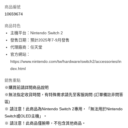
商品編號
信用卡分期付款
10659674
3 期 0 利率 每期
NT$143
21家銀行
商品特色
合作金庫商業銀行
第一商業銀行
超商取貨付款
主機平台：Nintendo Switch 2
華南商業銀行
彰化商業銀行
發售日期：預計2025年7-9月發售
LINE Pay
上海商業儲蓄銀行
台北富邦商業銀行
國泰世華商業銀行
兆豐國際商業銀行
代理廠商：任天堂
Apple Pay
臺灣中小企業銀行
台中商業銀行
官方網站：
匯豐（台灣）商業銀行
華泰商業銀行
https://www.nintendo.com/tw/hardware/switch2/accessories/in
悠遊付
聯邦商業銀行
遠東國際商業銀行
dex.html
元大商業銀行
永豐商業銀行
Google Pay
玉山商業銀行
星展（台灣）商業銀行
銷售重點
台新國際商業銀行
中國信託商業銀行
全盈+PAY
※購買前請詳閱商品說明
台灣樂天信用卡公司
大哥付你分期
※無法指定收貨時間，有特殊需求請先至客服詢問 (訂單備註非問答
相關說明
區)
【大哥付你分期使用說明】
※ 請注意！此商品為Nintendo Switch 2專用，「無法用於Nintendo
AFTEE先享後付
1.本服務由台灣大哥大提供，台灣大哥大用戶可立即使用無須另外申請。
Switch或OLED主機」。
2.付款方式選擇「大哥付你分期」，訂單成立後會自動跳轉到大哥付的交易
相關說明
流程，驗證手機門號後，選擇欲分期的期數、繳款截止日，確認付款後即完
※ 請注意！此商品僅腕帶，不包含其他商品。
【關於「AFTEE先享後付」】
成交易。