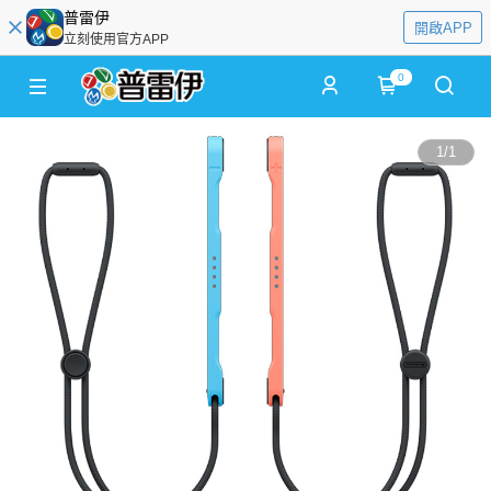
普雷伊
開啟APP
立刻使用官方APP
0
1
/
1