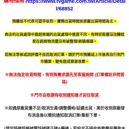
購物指南:
https://www.tvgame.com.tw/Article/Detai
３．未成年的使用者請事先徵得法定代理人或監護人之同意方可使用
每筆NT$200
l/68852
「AFTEE先享後付」，若未經同意申辦者引起之損失，本公司不負相關責
任。
付款後門市自取
４．使用「AFTEE先享後付」時，將依據個別帳號之用戶狀況，依本公司即
預購並不代表可提早收到，實際出貨時間依原廠出貨時間為主。
免運費
時審查核予不同之上限額度；若仍有額度不足之情形，本公司將視審查結果
請求用戶進行身份認證。
５．嚴禁一人註冊多個帳號或使用他人資訊註冊。若發現惡意使用之情形，
商店的出貨處理中跟超商端的出貨處理中進度不同，有時
狀態還沒改變就
恩沛科技股份有限公司將有權停止該用戶之使用額度並採取法律行動。
是在超商物流還沒有被整理/刷過條碼。
若無法等候或因評價不佳而取消訂單，請於門市預購或上市後再自行到門
市購買，避免造成資源浪費。
※無法指定收貨時間，有特殊需求請先至客服詢問 (訂單備註非問答
區)
※門市自取請待收到通知後才前往取貨
※如遇原廠貨量不足/取消生產/調整價格/延遲出貨，將於收到原廠發
布消息後以簡訊通知取消訂單/重新下單。
(請定時確認帳號電話號碼正確&暢通，若設定不接收商務簡訊導致未