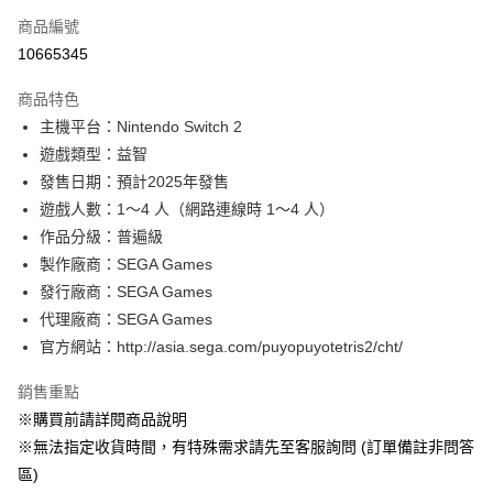
商品編號
超商取貨付款
10665345
LINE Pay
商品特色
Apple Pay
主機平台：Nintendo Switch 2
遊戲類型：益智
悠遊付
發售日期：預計2025年發售
Google Pay
遊戲人數：1～4 人（網路連線時 1～4 人）
作品分級：普遍級
全盈+PAY
製作廠商：SEGA Games
大哥付你分期
發行廠商：SEGA Games
相關說明
代理廠商：SEGA Games
【大哥付你分期使用說明】
官方網站：http://asia.sega.com/puyopuyotetris2/cht/
AFTEE先享後付
1.本服務由台灣大哥大提供，台灣大哥大用戶可立即使用無須另外申請。
2.付款方式選擇「大哥付你分期」，訂單成立後會自動跳轉到大哥付的交易
相關說明
銷售重點
流程，驗證手機門號後，選擇欲分期的期數、繳款截止日，確認付款後即完
【關於「AFTEE先享後付」】
成交易。
※購買前請詳閱商品說明
AFTEE先享後付是「在收到商品之後才付款」的支付方式。 讓您購物簡單
運送方式
3.實際核准額度、可分期數及費用金額請依後續交易確認頁面所載為準。
便利好安心！
※無法指定收貨時間，有特殊需求請先至客服詢問 (訂單備註非問答
4.訂單成立30分鐘內，如未前往確認交易或遇審核未通過，訂單將自動取
１．簡單：不需註冊會員、不需綁卡、不需儲值。
全家付款取貨
區)
消。如遇「轉專審核」未通過狀況，表示未達大哥付你分期系統評分，恕無
２．便利：只要手機號碼，簡訊認證，即可結帳。