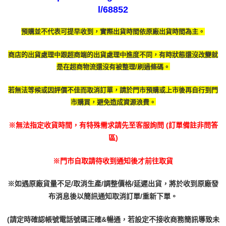
l/68852
預購並不代表可提早收到，實際出貨時間依原廠出貨時間為主。
商店的出貨處理中跟超商端的出貨處理中進度不同，有時
狀態還沒改變就
是在超商物流還沒有被整理/刷過條碼。
若無法等候或因評價不佳而取消訂單，請於門市預購或上市後再自行到門
市購買，避免造成資源浪費。
※無法指定收貨時間，有特殊需求請先至客服詢問 (訂單備註非問答
區)
※門市自取請待收到通知後才前往取貨
※如遇原廠貨量不足/取消生產/調整價格/延遲出貨，將於收到原廠發
布消息後以簡訊通知取消訂單/重新下單。
(請定時確認帳號電話號碼正確&暢通，若設定不接收商務簡訊導致未