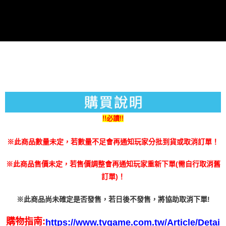
免運費
時審查核予不同之上限額度；若仍有額度不足之情形，本公司將視審查結果
請求用戶進行身份認證。
５．嚴禁一人註冊多個帳號或使用他人資訊註冊。若發現惡意使用之情形，
恩沛科技股份有限公司將有權停止該用戶之使用額度並採取法律行動。
!!必讀!!
※此商品數量未定，若數量不足會再通知玩家分批到貨或取消訂單！
※此商品售價未定，若售價調整會再通知玩家重新下單(需自行取消舊
訂單)！
※此商品尚未確定是否發售，若日後不發售，將協助取消下單!
購物指南:
https://www.tvgame.com.tw/Article/Detai