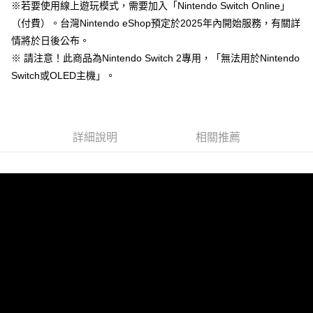
法說明評估內容。
每筆NT$60，滿NT$1,490(含以上)免運費
※若要使用線上遊玩模式，需要加入「Nintendo Switch Online」
３．安心：先確認商品／服務後，再付款。
【繳款方式說明】
（付費）。台灣Nintendo eShop預定於2025年內開始服務，有關詳
1.分期款項不併入電信帳單，「大哥付你分期」於每月結算日後寄送繳費提
付款後全家取貨
【「AFTEE先享後付」結帳流程】
醒簡訊。
情將於日後公布。
１．於結帳方式選擇「AFTEE先享後付」後，將跳轉至「AFTEE先享後付」
每筆NT$55，滿NT$1,390(含以上)免運費
2.透過簡訊連結打開帳單後，可選擇「超商條碼／台灣大直營門市／銀行轉
結帳頁面，進行簡訊認證並確認金額後，即可完成結帳。
※ 請注意！此商品為Nintendo Switch 2專用，「無法用於Nintendo
帳／街口支付／iPASS MONEY」等通路繳費。
２．訂單成立數日內，您將收到繳費通知簡訊。
萊爾富取貨付款
Switch或OLED主機」。
３．收到繳費通知簡訊後14天內，點擊此簡訊中的連結，可透過四大超商／
【注意事項】
每筆NT$60，滿NT$1,490(含以上)免運費
ATM／網路銀行／等多元方式進行付款，方視為交易完成。
1.本服務係由「台灣大哥大股份有限公司」（以下簡稱本公司）所提供，讓
※ 請注意：結帳手續完成當下不需立刻繳費，但若您需要取消訂單，請聯絡
用戶於交易時，得透過本服務購買商品或服務，並由商店將買賣／分期付款
付款後萊爾富取貨
購買商品的店家。未經商家同意取消之訂單仍視為有效，需透過AFTEE先享
買賣價金債權讓與本公司後，依約使用本公司帳單繳交帳款。
後付繳納相關費用。
詳細說明
相關推薦
每筆NT$55，滿NT$1,390(含以上)免運費
2.基於同意付款使用「大哥付你分期」之契約關係目的，商店將以您的個人
※ 交易是否成功請以「AFTEE先享後付 」之結帳頁面顯示為準，若有關於
資料（包含姓名、電話或地址）提供予台灣大哥大進項蒐集、處理及利用，
是否繳費成功／繳費後需取消欲退款等相關疑問，請聯繫「AFTEE先享後付
7-11付款取貨
由本公司與您本人進行分期帳單所需資料之確認、核對及更正。
客戶支援中心」
https://netprotections.freshdesk.com/support/home
3.完整用戶服務條款，請詳閱以下連結：
https://oppay.tw/userRule
每筆NT$60，滿NT$1,490(含以上)免運費
【注意事項】
１．透過由恩沛科技股份有限公司提供之「AFTEE先享後付」服務完成之交
付款後7-11取貨
易，需依本服務之必要範圍內提供個人資料，並將交易相關給付款項請求債
每筆NT$55，滿NT$1,390(含以上)免運費
權轉讓予恩沛科技股份有限公司。
２．關於個人資料處理事宜，請瀏覽以下網址：
宅配
https://aftee.tw/terms/#terms3
３．未成年的使用者請事先徵得法定代理人或監護人之同意方可使用
每筆NT$200
「AFTEE先享後付」，若未經同意申辦者引起之損失，本公司不負相關責
任。
付款後門市自取
４．使用「AFTEE先享後付」時，將依據個別帳號之用戶狀況，依本公司即