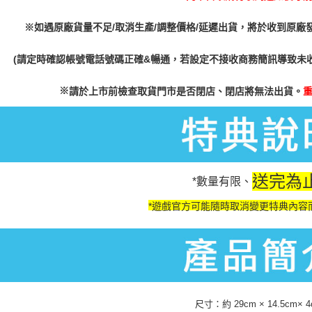
※如遇原廠貨量不足/取消生產/調整價格/延遲出貨，將於收到原廠
(請定時確認帳號電話號碼正確&暢通，若設定不接收商務簡訊導致未
※
請於上市前檢查取貨門市是否閉店、閉店將無法出貨。
送完為
*數量有限、
*遊戲官方可能隨時取消變更特典內容
尺寸：約 29cm × 14.5cm× 4