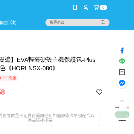
0
優惠活動
 周邊】EVA輕薄硬殼主機保護包-Plus
色《HORI NSX-080》
1,390免運
58
明
變更或數量不足會再簡訊通知如遇原廠砍單須配合取
消或延後出貨