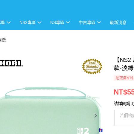
專區
NS2專區
NS專區
中古專區
最新消息
 周邊
【NS2
款-淡綠
超取滿NT$
NT$5
請詳閱說
若價格