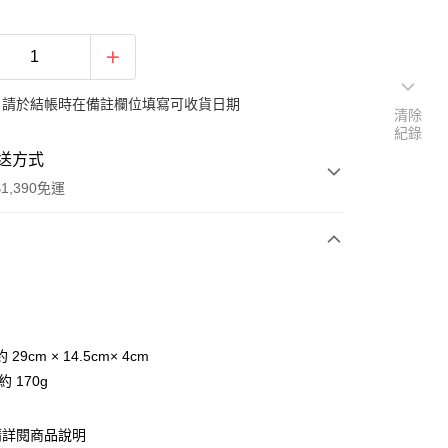
：請於結帳時在備註欄位填寫可收貨日期
清除
紀錄
送方式
1,390免運
次付款
付款
29cm × 14.5cm× 4cm
約 170g
請詳閱商品說明