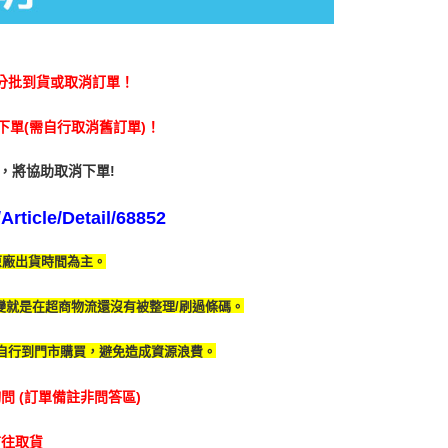
金債權讓與本公司後，依約使用本公司帳單繳交帳款。
繳納相關費用。
爾富取貨
意付款使用「大哥付你分期」之契約關係目的，商店將以您的個人
否成功請以「AFTEE先享後付 」之結帳頁面顯示為準，若有關於
5，滿NT$1,390(含以上)免運費
含姓名、電話或地址）提供予台灣大哥大進項蒐集、處理及利
功／繳費後需取消欲退款等相關疑問，請聯繫「AFTEE先享後
公司與您本人進行分期帳單所需資料之確認、核對及更正。
援中心」
https://netprotections.freshdesk.com/support/home
取貨
戶服務條款，請詳閱以下連結：
https://oppay.tw/userRule
分批到貨或取消訂單！
項】
0，滿NT$1,490(含以上)免運費
恩沛科技股份有限公司提供之「AFTEE先享後付」服務完成之
單(需自行取消舊訂單)！
依本服務之必要範圍內提供個人資料，並將交易相關給付款項請
1取貨
讓予恩沛科技股份有限公司。
5，滿NT$1,390(含以上)免運費
，將協助取消下單!
個人資料處理事宜，請瀏覽以下網址：
ee.tw/terms/#terms3
年的使用者請事先徵得法定代理人或監護人之同意方可使用
rticle/Detail/68852
E先享後付」，若未經同意申辦者引起之損失，本公司不負相關責
00
原廠出貨時間為主。
AFTEE先享後付」時，將依據個別帳號之用戶狀況，依本公司
市自取
核予不同之上限額度；若仍有額度不足之情形，本公司將視審查
用戶進行身份認證。
變就是在超商物流還沒有被整理/刷過條碼。
一人註冊多個帳號或使用他人資訊註冊。若發現惡意使用之情
科技股份有限公司將有權停止該用戶之使用額度並採取法律行
自行到門市購買，避免造成資源浪費。
 (訂單備註非問答區)
前往取貨