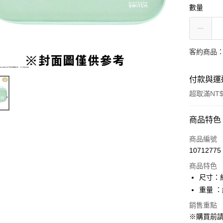
數量
客約商品
付款與運
超取滿NT$
付款方式
商品特色
信用卡一
商品編號
10712775
超商取貨
商品特色
LINE Pay
尺寸：約 
重量 ：
Apple Pay
銷售重點
悠遊付
※購買前