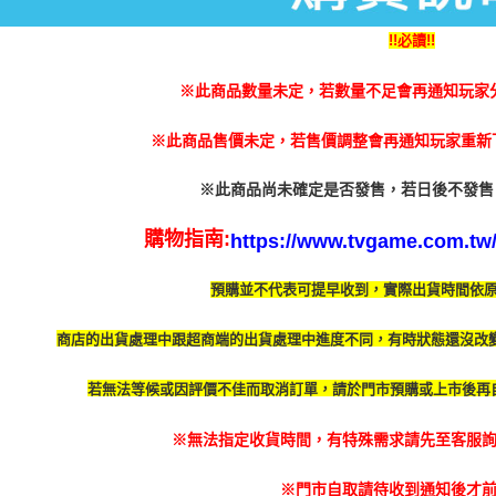
款買賣價
先享後付
付款後萊
2.基於同
※ 交易是
!!必讀!!
每筆NT$5
資料（包
是否繳費成
用，由本
付客戶支
7-11付款
3.完整用
※此商品數量未定，若數量不足會再通知玩家
【注意事
每筆NT$6
１．透過由
※此商品售價未定，若售價調整會再通知玩家重新下
交易，需
付款後7-1
求債權轉
每筆NT$5
※此商品尚未確定是否發售，若日後不發售
２．關於
https://aft
宅配
３．未成
購物指南:
https://www.tvgame.com.tw/A
「AFTE
每筆NT$2
任。
預購並不代表可提早收到，實際出貨時間依
４．使用「
付款後門
即時審查
免運費
結果請求
商店的出貨處理中跟超商端的出貨處理中進度不同，有時
狀態還沒改
５．嚴禁
形，恩沛
若無法等候或因評價不佳而取消訂單，請於門市預購或上市後再
動。
※無法指定收貨時間，有特殊需求請先至客服詢問
※門市自取請待收到通知後才