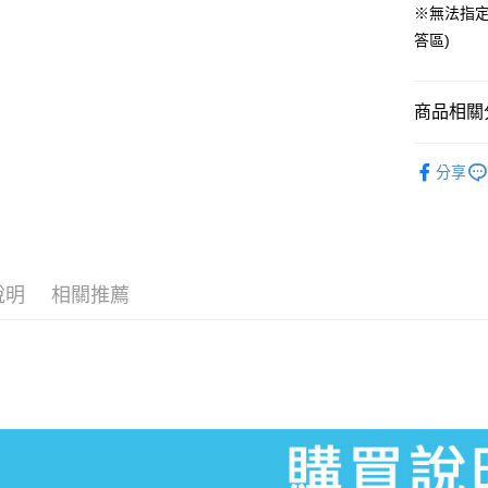
※無法指定
Google Pa
答區)
全盈+PAY
大哥付你
商品相關分
相關說明
【大哥付
【Nintend
AFTEE先
1.本服務
分享
2.付款方
相關說明
流程，驗
【關於「A
完成交易
AFTEE
3.實際核
便利好安
運送方式
4.訂單成
１．簡單
消。如遇
２．便利
全家付款
說明
相關推薦
無法說明
３．安心
【繳款方
每筆NT$6
1.分期款
【「AFT
醒簡訊。
付款後全
１．於結帳
2.透過簡
付」結帳
每筆NT$5
帳／街口支
２．訂單
３．收到繳
萊爾富取
【注意事
／ATM／
1.本服務
每筆NT$6
※ 請注意
用戶於交
絡購買商品