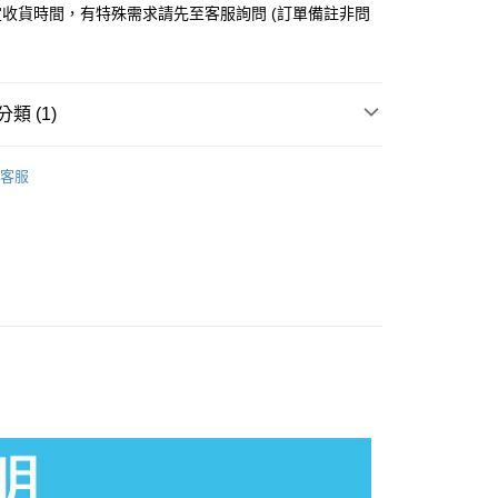
收貨時間，有特殊需求請先至客服詢問 (訂單備註非問
y
分期
類 (1)
你分期使用說明】
o Switch 2 專區】
Nintendo Switch 2 周邊
享後付
由台灣大哥大提供，台灣大哥大用戶可立即使用無須另外申請。
客服
式選擇「大哥付你分期」，訂單成立後會自動跳轉到大哥付的交易
證手機門號後，選擇欲分期的期數、繳款截止日，確認付款後即
FTEE先享後付」】
。
先享後付是「在收到商品之後才付款」的支付方式。 讓您購物簡單
准額度、可分期數及費用金額請依後續交易確認頁面所載為準。
心！
立30分鐘內，如未前往確認交易或遇審核未通過，訂單將自動取
：不需註冊會員、不需綁卡、不需儲值。
「轉專審核」未通過狀況，表示未達大哥付你分期系統評分，恕
：只要手機號碼，簡訊認證，即可結帳。
取貨
評估內容。
：先確認商品／服務後，再付款。
式說明】
0，滿NT$1,490(含以上)免運費
項不併入電信帳單，「大哥付你分期」於每月結算日後寄送繳費提
EE先享後付」結帳流程】
家取貨
方式選擇「AFTEE先享後付」後，將跳轉至「AFTEE先享後
訊連結打開帳單後，可選擇「超商條碼／台灣大直營門市／銀行轉
頁面，進行簡訊認證並確認金額後，即可完成結帳。
5，滿NT$1,390(含以上)免運費
付／iPASS MONEY」等通路繳費。
成立數日內，您將收到繳費通知簡訊。
費通知簡訊後14天內，點擊此簡訊中的連結，可透過四大超商
貨付款
項】
網路銀行／等多元方式進行付款，方視為交易完成。
係由「台灣大哥大股份有限公司」（以下簡稱本公司）所提供，讓
0，滿NT$1,490(含以上)免運費
：結帳手續完成當下不需立刻繳費，但若您需要取消訂單，請聯
易時，得透過本服務購買商品或服務，並由商店將買賣／分期付
的店家。未經商家同意取消之訂單仍視為有效，需透過AFTEE