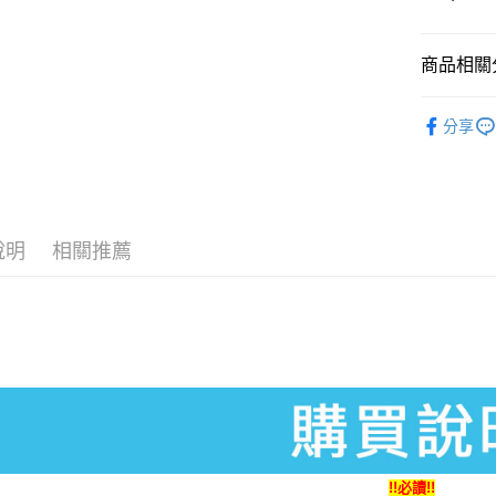
全盈+PAY
大哥付你
商品相關分
相關說明
【大哥付
【Nintend
AFTEE先
1.本服務
分享
2.付款方
相關說明
流程，驗
【關於「A
完成交易
AFTEE
3.實際核
便利好安
運送方式
4.訂單成
１．簡單
消。如遇
２．便利
全家付款
說明
相關推薦
無法說明
３．安心
【繳款方
每筆NT$6
1.分期款
【「AFT
醒簡訊。
付款後全
１．於結帳
2.透過簡
付」結帳
每筆NT$5
帳／街口支
２．訂單
３．收到繳
萊爾富取
【注意事
／ATM／
1.本服務
每筆NT$6
※ 請注意
用戶於交
絡購買商品
款買賣價
先享後付
付款後萊
2.基於同
※ 交易是
!!必讀!!
每筆NT$5
資料（包