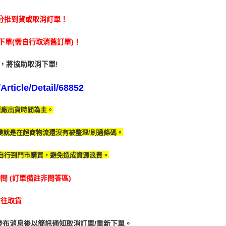
功／繳費後需取消欲退款等相關疑問，請聯繫「AFTEE先享後
公司與您本人進行分期帳單所需資料之確認、核對及更正。
援中心」
https://netprotections.freshdesk.com/support/home
取貨
戶服務條款，請詳閱以下連結：
https://oppay.tw/userRule
分批到貨或取消訂單！
項】
0，滿NT$1,490(含以上)免運費
恩沛科技股份有限公司提供之「AFTEE先享後付」服務完成之
單(需自行取消舊訂單)！
依本服務之必要範圍內提供個人資料，並將交易相關給付款項請
1取貨
讓予恩沛科技股份有限公司。
5，滿NT$1,390(含以上)免運費
，將協助取消下單!
個人資料處理事宜，請瀏覽以下網址：
ee.tw/terms/#terms3
年的使用者請事先徵得法定代理人或監護人之同意方可使用
rticle/Detail/68852
E先享後付」，若未經同意申辦者引起之損失，本公司不負相關責
00
原廠出貨時間為主。
AFTEE先享後付」時，將依據個別帳號之用戶狀況，依本公司
市自取
核予不同之上限額度；若仍有額度不足之情形，本公司將視審查
用戶進行身份認證。
變就是在超商物流還沒有被整理/刷過條碼。
一人註冊多個帳號或使用他人資訊註冊。若發現惡意使用之情
科技股份有限公司將有權停止該用戶之使用額度並採取法律行
自行到門市購買，避免造成資源浪費。
 (訂單備註非問答區)
前往取貨
發布消息後以簡訊通知取消訂單/重新下單。