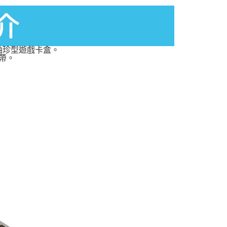
帶的袖珍型遊戲卡盒。
帶。