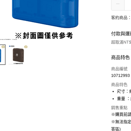
客約商品
付款與運
超取滿NT$
付款方式
商品特色
信用卡一
商品編號
10712993
超商取貨
商品特色
LINE Pay
尺寸：約 
重量 ：
Apple Pay
銷售重點
悠遊付
※購買前
※無法指定
Google Pa
答區)