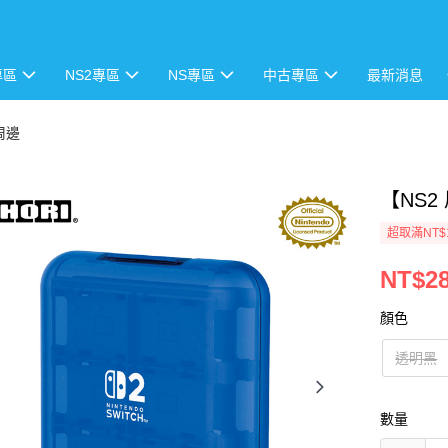
專區
NS2專區
NS專區
中古專區
最新消息
 周邊
【NS2
超取滿NT$
NT$2
顏色
透明黑
數量