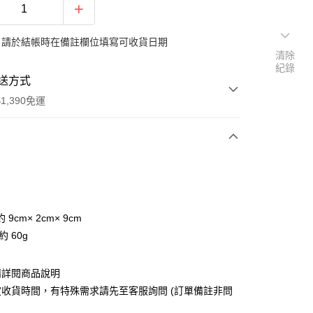
：請於結帳時在備註欄位填寫可收貨日期
清除
紀錄
送方式
1,390免運
次付款
付款
9cm× 2cm× 9cm
約 60g
請詳閱商品說明
收貨時間，有特殊需求請先至客服詢問 (訂單備註非問
y