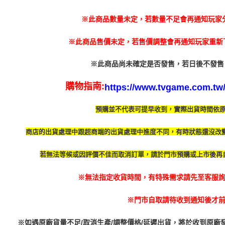
是否繳費成
用，由本
付客戶支
7-11付款
3.完整用
※此商品數量未定，若數量不足會再通知玩家
【注意事
每筆NT$6
１．透過由
※此商品售價未定，若售價調整會再通知玩家重新下
交易，需
付款後7-1
求債權轉
每筆NT$5
※此商品尚未確定是否發售，若日後不發售
２．關於
https://aft
宅配
３．未成
購物指南:
https://www.tvgame.com.tw/A
「AFTE
每筆NT$2
任。
預購並不代表可提早收到，實際出貨時間依
４．使用「
付款後門
即時審查
免運費
結果請求
商店的出貨處理中跟超商端的出貨處理中進度不同，有時
狀態還沒改
５．嚴禁
形，恩沛
若無法等候或因評價不佳而取消訂單，請於門市預購或上市後再
動。
※無法指定收貨時間，有特殊需求請先至客服詢問
※門市自取請待收到通知後才
※如遇原廠貨量不足/取消生產/調整價格/延遲出貨，將於收到原廠