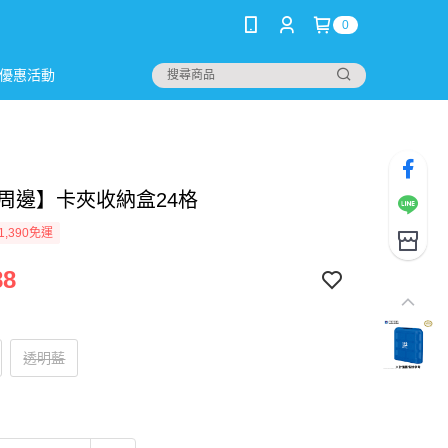
0
優惠活動
 周邊】卡夾收納盒24格
1,390免運
88
透明藍