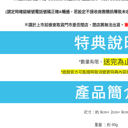
(請定時確認帳號電話號碼正確&暢通，若設定不接收商務簡訊導致未
※
請於上市前檢查取貨門市是否閉店、閉店將無法出貨。
送完為
*數量有限、
*遊戲官方可能隨時取消變更特典內容
尺寸：約 9cm× 2cm× 9c
重量 ：約 60g