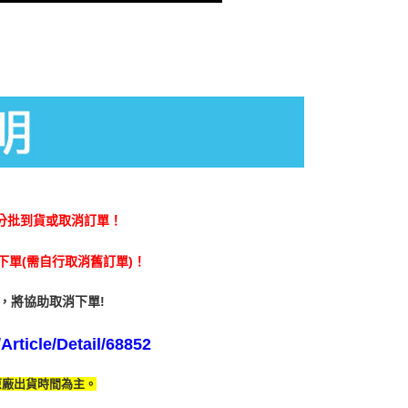
分批到貨或取消訂單！
單(需自行取消舊訂單)！
，將協助取消下單!
rticle/Detail/68852
原廠出貨時間為主。