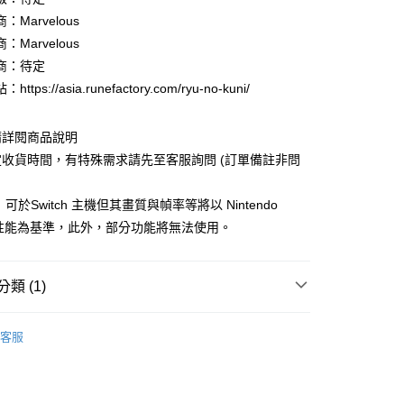
小企業銀行
台中商業銀行
：Marvelous
台灣）商業銀行
華泰商業銀行
業銀行
遠東國際商業銀行
：Marvelous
業銀行
永豐商業銀行
y
商：待定
業銀行
星展（台灣）商業銀行
ttps://asia.runefactory.com/ryu-no-kuni/
際商業銀行
中國信託商業銀行
天信用卡公司
分期
請詳閱商品說明
收貨時間，有特殊需求請先至客服詢問 (訂單備註非問
你分期使用說明】
享後付
由台灣大哥大提供，台灣大哥大用戶可立即使用無須另外申請。
可於Switch 主機但其畫質與幀率等將以 Nintendo
式選擇「大哥付你分期」，訂單成立後會自動跳轉到大哥付的交易
證手機門號後，選擇欲分期的期數、繳款截止日，確認付款後即
FTEE先享後付」】
h 的性能為基準，此外，部分功能將無法使用。
。
先享後付是「在收到商品之後才付款」的支付方式。 讓您購物簡單
准額度、可分期數及費用金額請依後續交易確認頁面所載為準。
心！
立30分鐘內，如未前往確認交易或遇審核未通過，訂單將自動取
：不需註冊會員、不需綁卡、不需儲值。
類 (1)
「轉專審核」未通過狀況，表示未達大哥付你分期系統評分，恕
：只要手機號碼，簡訊認證，即可結帳。
取貨
評估內容。
：先確認商品／服務後，再付款。
式說明】
0，滿NT$1,490(含以上)免運費
o Switch 2 專區】
◎ Nintendo Switch2 遊戲
項不併入電信帳單，「大哥付你分期」於每月結算日後寄送繳費提
客服
EE先享後付」結帳流程】
家取貨
方式選擇「AFTEE先享後付」後，將跳轉至「AFTEE先享後
訊連結打開帳單後，可選擇「超商條碼／台灣大直營門市／銀行轉
頁面，進行簡訊認證並確認金額後，即可完成結帳。
5，滿NT$1,390(含以上)免運費
付／iPASS MONEY」等通路繳費。
成立數日內，您將收到繳費通知簡訊。
費通知簡訊後14天內，點擊此簡訊中的連結，可透過四大超商