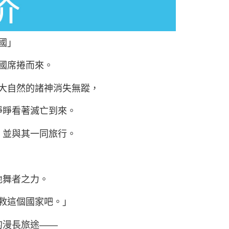
國」
國席捲而來。
大自然的諸神消失無蹤，
睜睜看著滅亡到來。
，並與其一同旅行。
地舞者之力。
救這個國家吧。」
的漫長旅途――