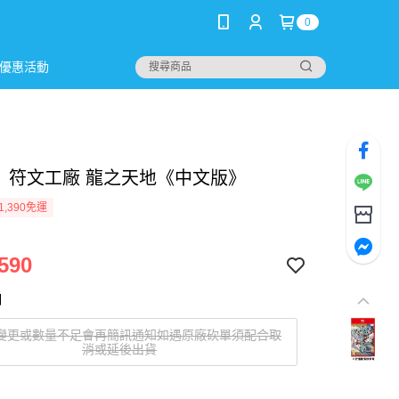
0
優惠活動
2】符文工廠 龍之天地《中文版》
1,390免運
590
明
變更或數量不足會再簡訊通知如遇原廠砍單須配合取
消或延後出貨