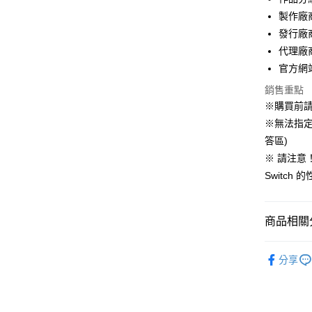
臺灣中
製作廠商
匯豐（
悠遊付
聯邦商
發行廠商
元大商
Google Pa
代理廠
玉山商
官方網站：h
台新國
全盈+PAY
銷售重點
台灣樂
大哥付你
※購買前
相關說明
※無法指定
【大哥付
答區)
AFTEE先
1.本服務
※ 請注意！
2.付款方
相關說明
流程，驗
【關於「A
Switc
完成交易
AFTEE
3.實際核
便利好安
運送方式
4.訂單成
１．簡單
商品相關分
消。如遇
２．便利
全家付款
無法說明
３．安心
【繳款方
每筆NT$6
【Nintend
1.分期款
分享
【「AFT
醒簡訊。
付款後全
１．於結帳
2.透過簡
付」結帳
每筆NT$5
帳／街口支
２．訂單
３．收到繳