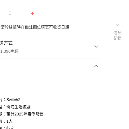
：請於結帳時在備註欄位填寫可收貨日期
清除
紀錄
送方式
1,390免運
次付款
期付款
0 利率 每期
NT$530
21家銀行
：Switch2
庫商業銀行
第一商業銀行
型：奇幻生活遊戲
付款
業銀行
彰化商業銀行
期：預計2025年春季發售
業儲蓄銀行
台北富邦商業銀行
數：1人
華商業銀行
兆豐國際商業銀行
級：待定