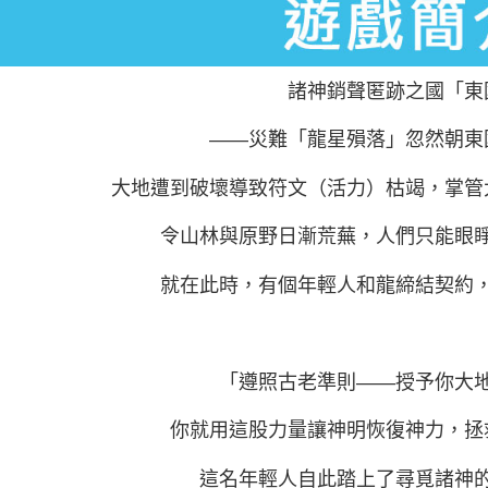
諸神銷聲匿跡之國「東
――災難「龍星殞落」忽然朝東
大地遭到破壞導致符文（活力）枯竭，掌管
令山林與原野日漸荒蕪，人們只能眼
就在此時，有個年輕人和龍締結契約
「遵照古老準則――授予你大
你就用這股力量讓神明恢復神力，拯
這名年輕人自此踏上了尋覓諸神