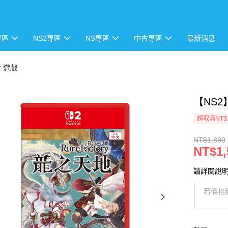
專區
NS2專區
NS專區
中古專區
最新消息
h2 遊戲
【NS
超取滿NT$
NT$1,890
NT$1,
請詳閱說
若價格