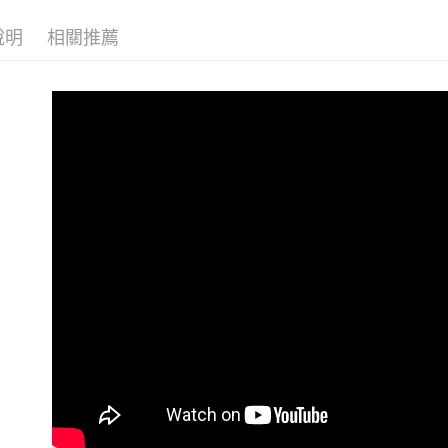
萊爾富取
【注意事
／ATM／
1.本服務
每筆NT$6
※ 請注意
說明
相關推薦
用戶於交
絡購買商品
款買賣價
先享後付
付款後萊
2.基於同
※ 交易是
每筆NT$5
資料（包
是否繳費成
用，由本
付客戶支
7-11付款
3.完整用
【注意事
每筆NT$6
１．透過由
交易，需
付款後7-1
求債權轉
每筆NT$5
２．關於
https://aft
宅配
３．未成
「AFTE
每筆NT$2
任。
４．使用「
付款後門
即時審查
免運費
結果請求
５．嚴禁
形，恩沛
動。