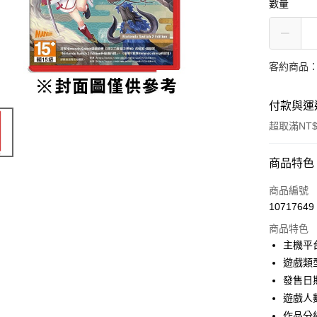
數量
客約商品
付款與運
超取滿NT$
付款方式
商品特色
信用卡一
商品編號
10717649
信用卡分
商品特色
3 期 
主機平台
合作金
遊戲類
超商取貨
華南商
發售日
LINE Pay
上海商
遊戲人
國泰世
作品分
Apple Pay