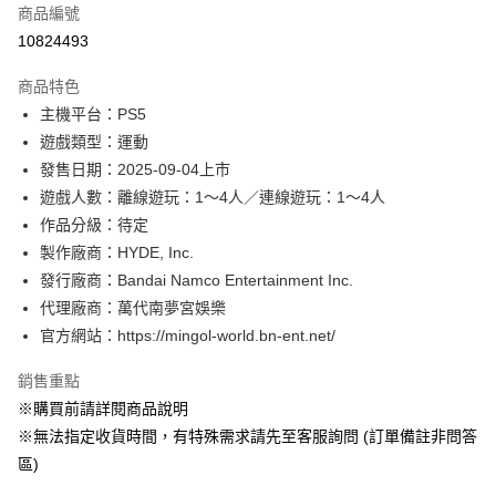
商品編號
信用卡分期付款
10824493
3 期 0 利率 每期
NT$330
21家銀行
商品特色
合作金庫商業銀行
第一商業銀行
超商取貨付款
主機平台：PS5
華南商業銀行
彰化商業銀行
遊戲類型：運動
LINE Pay
上海商業儲蓄銀行
台北富邦商業銀行
國泰世華商業銀行
兆豐國際商業銀行
發售日期：2025-09-04上市
Apple Pay
臺灣中小企業銀行
台中商業銀行
遊戲人數：離線遊玩：1～4人／連線遊玩：1～4人
匯豐（台灣）商業銀行
華泰商業銀行
作品分級：待定
悠遊付
聯邦商業銀行
遠東國際商業銀行
製作廠商：HYDE, Inc.
元大商業銀行
永豐商業銀行
Google Pay
發行廠商：Bandai Namco Entertainment Inc.
玉山商業銀行
星展（台灣）商業銀行
代理廠商：萬代南夢宮娛樂
台新國際商業銀行
中國信託商業銀行
全盈+PAY
台灣樂天信用卡公司
官方網站：https://mingol-world.bn-ent.net/
大哥付你分期
相關說明
銷售重點
【大哥付你分期使用說明】
※購買前請詳閱商品說明
AFTEE先享後付
1.本服務由台灣大哥大提供，台灣大哥大用戶可立即使用無須另外申請。
※無法指定收貨時間，有特殊需求請先至客服詢問 (訂單備註非問答
2.付款方式選擇「大哥付你分期」，訂單成立後會自動跳轉到大哥付的交易
相關說明
流程，驗證手機門號後，選擇欲分期的期數、繳款截止日，確認付款後即完
區)
【關於「AFTEE先享後付」】
成交易。
AFTEE先享後付是「在收到商品之後才付款」的支付方式。 讓您購物簡單