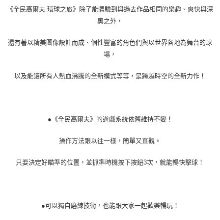
《全民高爾夫 環球之旅》除了能體驗到與過去作品相同的樂趣、爽快與深
奧之外，
還有著以精美圖像設計而成、個性豐富的角色們與以世界各地為舞台的球
場，
以及能讓所有人熱血沸騰的全新模式等等，是跨越時空的全新力作！
●《全民高爾夫》的遊戲系統依舊維持不變！
操作方法跟以往一樣，簡單又直觀。
只要決定好瞄準的位置，並抓準時機按下按鈕3次，就能暢快擊球！
●可以獨自磨練技術，也能跟大家一起歡樂暢玩！