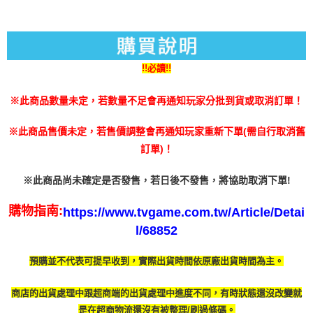
每筆NT$200
「AFTEE先享後付」，若未經同意申辦者引起之損失，本公司不負相關責
任。
付款後門市自取
４．使用「AFTEE先享後付」時，將依據個別帳號之用戶狀況，依本公司即
免運費
時審查核予不同之上限額度；若仍有額度不足之情形，本公司將視審查結果
請求用戶進行身份認證。
!!必讀!!
５．嚴禁一人註冊多個帳號或使用他人資訊註冊。若發現惡意使用之情形，
恩沛科技股份有限公司將有權停止該用戶之使用額度並採取法律行動。
※此商品數量未定，若數量不足會再通知玩家分批到貨或取消訂單！
※此商品售價未定，若售價調整會再通知玩家重新下單(需自行取消舊
訂單)！
※此商品尚未確定是否發售，若日後不發售，將協助取消下單!
購物指南:
https://www.tvgame.com.tw/Article/Detai
l/68852
預購並不代表可提早收到，實際出貨時間依原廠出貨時間為主。
商店的出貨處理中跟超商端的出貨處理中進度不同，有時
狀態還沒改變就
是在超商物流還沒有被整理/刷過條碼。