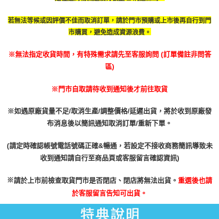
若無法等候或因評價不佳而取消訂單，請於門市預購或上市後再自行到門
市購買，避免造成資源浪費。
※無法指定收貨時間，有特殊需求請先至客服詢問 (訂單備註非問答
區)
※門市自取請待收到通知後才前往取貨
※如遇原廠貨量不足/取消生產/調整價格/延遲出貨，將於收到原廠發
布消息後以簡訊通知取消訂單/重新下單。
(請定時確認帳號電話號碼正確&暢通，若設定不接收商務簡訊導致未
收到通知請自行至商品頁或客服留言確認資訊)
※
請於上市前檢查取貨門市是否閉店、閉店將無法出貨。
重選後也請
於客服留言告知可出貨。