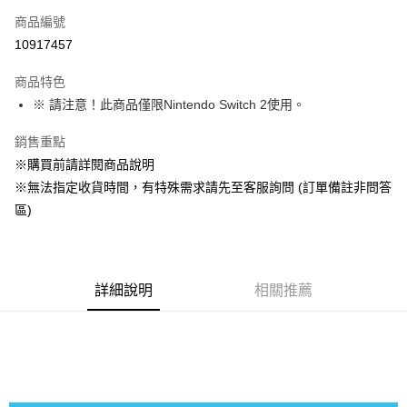
商品編號
超商取貨付款
10917457
LINE Pay
商品特色
Apple Pay
※ 請注意！此商品僅限Nintendo Switch 2使用。
悠遊付
銷售重點
※購買前請詳閱商品說明
Google Pay
※無法指定收貨時間，有特殊需求請先至客服詢問 (訂單備註非問答
全盈+PAY
區)
大哥付你分期
相關說明
【大哥付你分期使用說明】
詳細說明
相關推薦
AFTEE先享後付
1.本服務由台灣大哥大提供，台灣大哥大用戶可立即使用無須另外申請。
2.付款方式選擇「大哥付你分期」，訂單成立後會自動跳轉到大哥付的交易
相關說明
流程，驗證手機門號後，選擇欲分期的期數、繳款截止日，確認付款後即完
【關於「AFTEE先享後付」】
成交易。
AFTEE先享後付是「在收到商品之後才付款」的支付方式。 讓您購物簡單
運送方式
3.實際核准額度、可分期數及費用金額請依後續交易確認頁面所載為準。
便利好安心！
4.訂單成立30分鐘內，如未前往確認交易或遇審核未通過，訂單將自動取
１．簡單：不需註冊會員、不需綁卡、不需儲值。
全家付款取貨
消。如遇「轉專審核」未通過狀況，表示未達大哥付你分期系統評分，恕無
２．便利：只要手機號碼，簡訊認證，即可結帳。