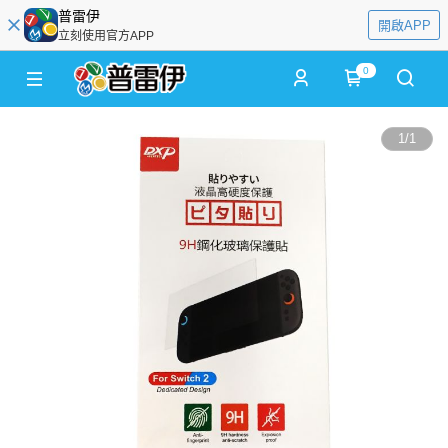
普雷伊
開啟APP
立刻使用官方APP
0
1
/
1