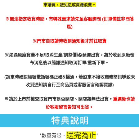
免運費
時審查核予不同之上限額度；若仍有額度不足之情形，本公司將視審查結果
市購買，避免造成資源浪費。
請求用戶進行身份認證。
５．嚴禁一人註冊多個帳號或使用他人資訊註冊。若發現惡意使用之情形，
※無法指定收貨時間，有特殊需求請先至客服詢問 (訂單備註非問答
恩沛科技股份有限公司將有權停止該用戶之使用額度並採取法律行動。
區)
※門市自取請待收到通知後才前往取貨
※如遇原廠貨量不足/取消生產/調整價格/延遲出貨，將於收到原廠發
布消息後以簡訊通知取消訂單/重新下單。
(請定時確認帳號電話號碼正確&暢通，若設定不接收商務簡訊導致未
收到通知請自行至商品頁或客服留言確認資訊)
※
請於上市前檢查取貨門市是否閉店、閉店將無法出貨。
重選後也請
於客服留言告知可出貨。
送完為止
*數量有限、
*