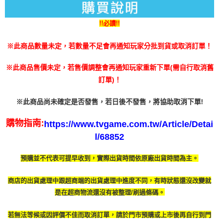
法說明評估內容。
每筆NT$60，滿NT$1,490(含以上)免運費
３．安心：先確認商品／服務後，再付款。
【繳款方式說明】
1.分期款項不併入電信帳單，「大哥付你分期」於每月結算日後寄送繳費提
付款後全家取貨
【「AFTEE先享後付」結帳流程】
!!必讀!!
醒簡訊。
１．於結帳方式選擇「AFTEE先享後付」後，將跳轉至「AFTEE先享後付」
每筆NT$55，滿NT$1,390(含以上)免運費
2.透過簡訊連結打開帳單後，可選擇「超商條碼／台灣大直營門市／銀行轉
結帳頁面，進行簡訊認證並確認金額後，即可完成結帳。
帳／街口支付／iPASS MONEY」等通路繳費。
※此商品數量未定，若數量不足會再通知玩家分批到貨或取消訂單！
２．訂單成立數日內，您將收到繳費通知簡訊。
萊爾富取貨付款
３．收到繳費通知簡訊後14天內，點擊此簡訊中的連結，可透過四大超商／
【注意事項】
每筆NT$60，滿NT$1,490(含以上)免運費
ATM／網路銀行／等多元方式進行付款，方視為交易完成。
※此商品售價未定，若售價調整會再通知玩家重新下單(需自行取消舊
1.本服務係由「台灣大哥大股份有限公司」（以下簡稱本公司）所提供，讓
※ 請注意：結帳手續完成當下不需立刻繳費，但若您需要取消訂單，請聯絡
訂單)！
用戶於交易時，得透過本服務購買商品或服務，並由商店將買賣／分期付款
付款後萊爾富取貨
購買商品的店家。未經商家同意取消之訂單仍視為有效，需透過AFTEE先享
買賣價金債權讓與本公司後，依約使用本公司帳單繳交帳款。
後付繳納相關費用。
每筆NT$55，滿NT$1,390(含以上)免運費
2.基於同意付款使用「大哥付你分期」之契約關係目的，商店將以您的個人
※ 交易是否成功請以「AFTEE先享後付 」之結帳頁面顯示為準，若有關於
※此商品尚未確定是否發售，若日後不發售，將協助取消下單!
資料（包含姓名、電話或地址）提供予台灣大哥大進項蒐集、處理及利用，
是否繳費成功／繳費後需取消欲退款等相關疑問，請聯繫「AFTEE先享後付
7-11付款取貨
由本公司與您本人進行分期帳單所需資料之確認、核對及更正。
客戶支援中心」
https://netprotections.freshdesk.com/support/home
購物指南:
https://www.tvgame.com.tw/Article/Detai
3.完整用戶服務條款，請詳閱以下連結：
https://oppay.tw/userRule
每筆NT$60，滿NT$1,490(含以上)免運費
l/68852
【注意事項】
１．透過由恩沛科技股份有限公司提供之「AFTEE先享後付」服務完成之交
付款後7-11取貨
易，需依本服務之必要範圍內提供個人資料，並將交易相關給付款項請求債
預購並不代表可提早收到，實際出貨時間依原廠出貨時間為主。
每筆NT$55，滿NT$1,390(含以上)免運費
權轉讓予恩沛科技股份有限公司。
２．關於個人資料處理事宜，請瀏覽以下網址：
宅配
商店的出貨處理中跟超商端的出貨處理中進度不同，有時
狀態還沒改變就
https://aftee.tw/terms/#terms3
３．未成年的使用者請事先徵得法定代理人或監護人之同意方可使用
每筆NT$200
是在超商物流還沒有被整理/刷過條碼。
「AFTEE先享後付」，若未經同意申辦者引起之損失，本公司不負相關責
任。
付款後門市自取
若無法等候或因評價不佳而取消訂單，請於門市預購或上市後再自行到門
４．使用「AFTEE先享後付」時，將依據個別帳號之用戶狀況，依本公司即