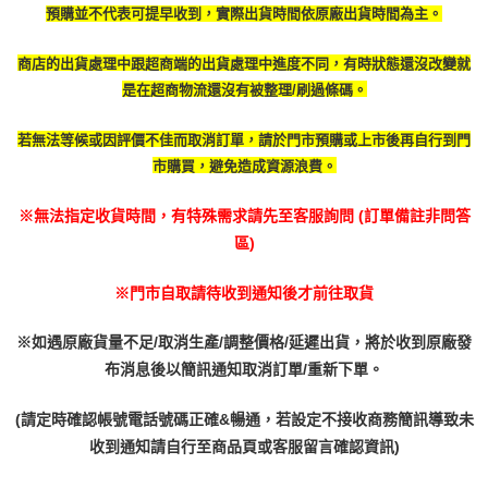
預購並不代表可提早收到，實際出貨時間依原廠出貨時間為主。
商店的出貨處理中跟超商端的出貨處理中進度不同，有時
狀態還沒改變就
是在超商物流還沒有被整理/刷過條碼。
若無法等候或因評價不佳而取消訂單，請於門市預購或上市後再自行到門
市購買，避免造成資源浪費。
※無法指定收貨時間，有特殊需求請先至客服詢問 (訂單備註非問答
區)
※門市自取請待收到通知後才前往取貨
※如遇原廠貨量不足/取消生產/調整價格/延遲出貨，將於收到原廠發
布消息後以簡訊通知取消訂單/重新下單。
(請定時確認帳號電話號碼正確&暢通，若設定不接收商務簡訊導致未
收到通知請自行至商品頁或客服留言確認資訊)