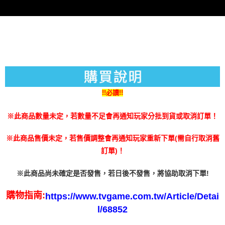
３．未成年的使用者請事先徵得法定代理人或監護人之同意方可使用
每筆NT$200
「AFTEE先享後付」，若未經同意申辦者引起之損失，本公司不負相關責
任。
４．使用「AFTEE先享後付」時，將依據個別帳號之用戶狀況，依本公司即
時審查核予不同之上限額度；若仍有額度不足之情形，本公司將視審查結果
請求用戶進行身份認證。
５．嚴禁一人註冊多個帳號或使用他人資訊註冊。若發現惡意使用之情形，
恩沛科技股份有限公司將有權停止該用戶之使用額度並採取法律行動。
!!必讀!!
※此商品數量未定，若數量不足會再通知玩家分批到貨或取消訂單！
※此商品售價未定，若售價調整會再通知玩家重新下單(需自行取消舊
訂單)！
※此商品尚未確定是否發售，若日後不發售，將協助取消下單!
購物指南:
https://www.tvgame.com.tw/Article/Detai
l/68852