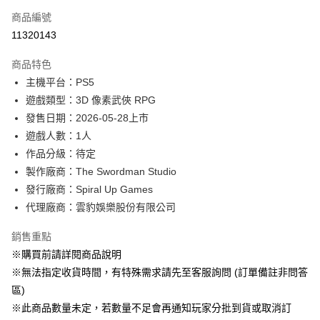
商品編號
信用卡分期付款
11320143
3 期 0 利率 每期
NT$366
21家銀行
商品特色
合作金庫商業銀行
第一商業銀行
超商取貨付款
主機平台：PS5
華南商業銀行
彰化商業銀行
遊戲類型：3D 像素武俠 RPG
LINE Pay
上海商業儲蓄銀行
台北富邦商業銀行
國泰世華商業銀行
兆豐國際商業銀行
發售日期：2026-05-28上市
Apple Pay
臺灣中小企業銀行
台中商業銀行
遊戲人數：1人
匯豐（台灣）商業銀行
華泰商業銀行
作品分級：待定
悠遊付
聯邦商業銀行
遠東國際商業銀行
製作廠商：The Swordman Studio
元大商業銀行
永豐商業銀行
Google Pay
發行廠商：Spiral Up Games
玉山商業銀行
星展（台灣）商業銀行
代理廠商：雲豹娛樂股份有限公司
台新國際商業銀行
中國信託商業銀行
全盈+PAY
台灣樂天信用卡公司
大哥付你分期
銷售重點
相關說明
※購買前請詳閱商品說明
【大哥付你分期使用說明】
※無法指定收貨時間，有特殊需求請先至客服詢問 (訂單備註非問答
AFTEE先享後付
1.本服務由台灣大哥大提供，台灣大哥大用戶可立即使用無須另外申請。
區)
2.付款方式選擇「大哥付你分期」，訂單成立後會自動跳轉到大哥付的交易
相關說明
流程，驗證手機門號後，選擇欲分期的期數、繳款截止日，確認付款後即完
※此商品數量未定，若數量不足會再通知玩家分批到貨或取消訂
【關於「AFTEE先享後付」】
成交易。