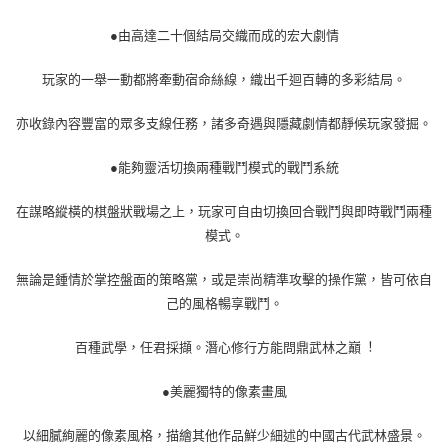
●由高達二十個結局交織而成的宏大劇情
玩家的一舉一動都將牽動宿命絲線，織出千迴百轉的多彩結局。
亦收錄內容豐富的眾多支線任務，諸多奇遇與隱藏劇情都靜候玩家發掘。
●能夠靈活切換兩種戰鬥模式的戰鬥系統
在謀略縱橫的棋盤狀戰場之上，玩家可自由切換回合戰鬥與即時戰鬥兩種
模式。
無論是鍾情於掌控盤面的策略黨，或是崇尚精準攻擊的操作黨，皆可依自
己的風格暢享戰鬥。
百種武學，任君採擷。潛心修行方能問鼎武林之巔︕
●美麗獨特的像素畫風
以細膩絢麗的像素風格，描繪其他作品鮮少細述的中國古代武林盛景。