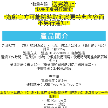
送完為止
*數量有限、
*
*送完不會另行通知*
*遊戲官方可能隨時取消變更特典內容而
不另行通知*
外部尺寸 ：（寬）約14.5公分 x （深）約11.4公分 x （高）約5.7公分
質量 ：約235g
連接方式 ：透過 Bluetooth®5.0 無線連接
連續工作時間：最長約10小時（*根據使用環境，使用時間可能會顯著減
少。）
通訊距離：最大10m（※通訊範圍可能因使用環境而異。）
使用頻率：2.4GHz頻段
充電線
電纜長度：約2米
連接端子：USB Type-A 至 Type-C™
本產品不具備以下功能，因此在播放軟體或使用控制台功能時會受到一些
限制。
・ HD Rumble 2
・ amiibo 讀寫
・ 耳機/麥克風插孔