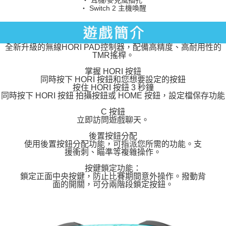
・ Switch 2 主機喚醒
全新升級的無線HORI PAD控制器，配備高精度、高耐用性的
TMR搖桿。
掌握 HORI 按鈕
同時按下 HORI 按鈕和您想要設定的按鈕
按住 HORI 按鈕 3 秒鐘
同時按下 HORI 按鈕 拍攝按鈕或 HOME 按鈕，設定檔保存功能
C 按鈕
立即訪問遊戲聊天。
後置按鈕分配
使用後置按鈕分配功能，可指派您所需的功能。支
援衝刺、瞄準等複雜操作。
按鍵鎖定功能：
鎖定正面中央按鍵，防止比賽期間意外操作。撥動背
面的開關，可分兩階段鎖定按鈕。