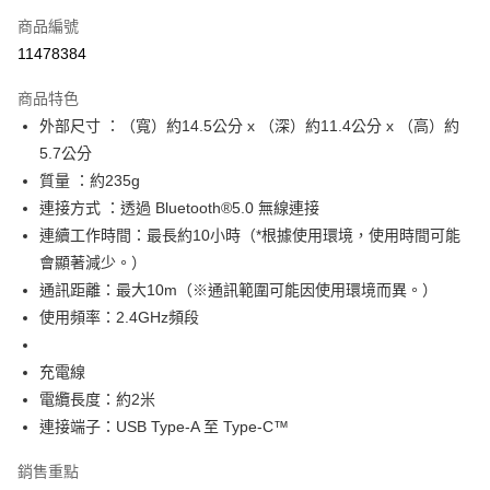
商品編號
信用卡分期付款
11478384
3 期 0 利率 每期
NT$593
21家銀行
商品特色
合作金庫商業銀行
第一商業銀行
超商取貨付款
外部尺寸 ：（寬）約14.5公分 x （深）約11.4公分 x （高）約
華南商業銀行
彰化商業銀行
5.7公分
LINE Pay
上海商業儲蓄銀行
台北富邦商業銀行
國泰世華商業銀行
兆豐國際商業銀行
質量 ：約235g
Apple Pay
臺灣中小企業銀行
台中商業銀行
連接方式 ：透過 Bluetooth®5.0 無線連接
匯豐（台灣）商業銀行
華泰商業銀行
連續工作時間：最長約10小時（*根據使用環境，使用時間可能
悠遊付
聯邦商業銀行
遠東國際商業銀行
會顯著減少。）
元大商業銀行
永豐商業銀行
Google Pay
通訊距離：最大10m（※通訊範圍可能因使用環境而異。）
玉山商業銀行
星展（台灣）商業銀行
使用頻率：2.4GHz頻段
台新國際商業銀行
中國信託商業銀行
全盈+PAY
台灣樂天信用卡公司
大哥付你分期
充電線
相關說明
電纜長度：約2米
【大哥付你分期使用說明】
AFTEE先享後付
連接端子：USB Type-A 至 Type-C™
1.本服務由台灣大哥大提供，台灣大哥大用戶可立即使用無須另外申請。
2.付款方式選擇「大哥付你分期」，訂單成立後會自動跳轉到大哥付的交易
相關說明
流程，驗證手機門號後，選擇欲分期的期數、繳款截止日，確認付款後即完
銷售重點
【關於「AFTEE先享後付」】
成交易。