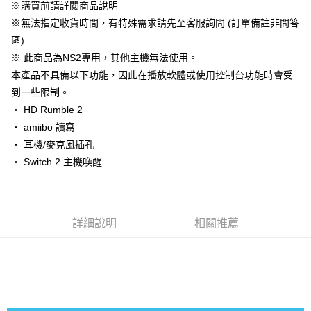
※購買前請詳閱商品說明
AFTEE先享後付是「在收到商品之後才付款」的支付方式。 讓您購物簡單
運送方式
3.實際核准額度、可分期數及費用金額請依後續交易確認頁面所載為準。
便利好安心！
※無法指定收貨時間，有特殊需求請先至客服詢問 (訂單備註非問答
4.訂單成立30分鐘內，如未前往確認交易或遇審核未通過，訂單將自動取
１．簡單：不需註冊會員、不需綁卡、不需儲值。
全家付款取貨
消。如遇「轉專審核」未通過狀況，表示未達大哥付你分期系統評分，恕無
區)
２．便利：只要手機號碼，簡訊認證，即可結帳。
法說明評估內容。
每筆NT$60，滿NT$1,490(含以上)免運費
３．安心：先確認商品／服務後，再付款。
※ 此商品為NS2專用，其他主機無法使用。
【繳款方式說明】
本產品不具備以下功能，因此在播放軟體或使用控制台功能時會受
1.分期款項不併入電信帳單，「大哥付你分期」於每月結算日後寄送繳費提
付款後全家取貨
【「AFTEE先享後付」結帳流程】
醒簡訊。
到一些限制。
１．於結帳方式選擇「AFTEE先享後付」後，將跳轉至「AFTEE先享後付」
每筆NT$55，滿NT$1,390(含以上)免運費
2.透過簡訊連結打開帳單後，可選擇「超商條碼／台灣大直營門市／銀行轉
結帳頁面，進行簡訊認證並確認金額後，即可完成結帳。
・ HD Rumble 2
帳／街口支付／iPASS MONEY」等通路繳費。
２．訂單成立數日內，您將收到繳費通知簡訊。
萊爾富取貨付款
・ amiibo 讀寫
３．收到繳費通知簡訊後14天內，點擊此簡訊中的連結，可透過四大超商／
【注意事項】
每筆NT$60，滿NT$1,490(含以上)免運費
ATM／網路銀行／等多元方式進行付款，方視為交易完成。
・ 耳機/麥克風插孔
1.本服務係由「台灣大哥大股份有限公司」（以下簡稱本公司）所提供，讓
※ 請注意：結帳手續完成當下不需立刻繳費，但若您需要取消訂單，請聯絡
・ Switch 2 主機喚醒
用戶於交易時，得透過本服務購買商品或服務，並由商店將買賣／分期付款
付款後萊爾富取貨
購買商品的店家。未經商家同意取消之訂單仍視為有效，需透過AFTEE先享
買賣價金債權讓與本公司後，依約使用本公司帳單繳交帳款。
後付繳納相關費用。
每筆NT$55，滿NT$1,390(含以上)免運費
2.基於同意付款使用「大哥付你分期」之契約關係目的，商店將以您的個人
※ 交易是否成功請以「AFTEE先享後付 」之結帳頁面顯示為準，若有關於
資料（包含姓名、電話或地址）提供予台灣大哥大進項蒐集、處理及利用，
是否繳費成功／繳費後需取消欲退款等相關疑問，請聯繫「AFTEE先享後付
7-11付款取貨
由本公司與您本人進行分期帳單所需資料之確認、核對及更正。
客戶支援中心」
https://netprotections.freshdesk.com/support/home
詳細說明
相關推薦
3.完整用戶服務條款，請詳閱以下連結：
https://oppay.tw/userRule
每筆NT$60，滿NT$1,490(含以上)免運費
【注意事項】
１．透過由恩沛科技股份有限公司提供之「AFTEE先享後付」服務完成之交
付款後7-11取貨
易，需依本服務之必要範圍內提供個人資料，並將交易相關給付款項請求債
每筆NT$55，滿NT$1,390(含以上)免運費
權轉讓予恩沛科技股份有限公司。
２．關於個人資料處理事宜，請瀏覽以下網址：
宅配
https://aftee.tw/terms/#terms3