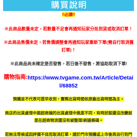
３．未成年的使用者請事先徵得法定代理人或監護人之同意方可使用
每筆NT$200
「AFTEE先享後付」，若未經同意申辦者引起之損失，本公司不負相關責
任。
!!必讀!!
付款後門市自取
４．使用「AFTEE先享後付」時，將依據個別帳號之用戶狀況，依本公司即
免運費
時審查核予不同之上限額度；若仍有額度不足之情形，本公司將視審查結果
※此商品數量未定，若數量不足會再通知玩家分批到貨或取消訂單！
請求用戶進行身份認證。
５．嚴禁一人註冊多個帳號或使用他人資訊註冊。若發現惡意使用之情形，
恩沛科技股份有限公司將有權停止該用戶之使用額度並採取法律行動。
※此商品售價未定，若售價調整會再通知玩家重新下單(需自行取消舊
訂單)！
※此商品尚未確定是否發售，若日後不發售，將協助取消下單!
購物指南:
https://www.tvgame.com.tw/Article/Detai
l/68852
預購並不代表可提早收到，實際出貨時間依原廠出貨時間為主。
商店的出貨處理中跟超商端的出貨處理中進度不同，有時
狀態還沒改變就
是在超商物流還沒有被整理/刷過條碼。
若無法等候或因評價不佳而取消訂單，請於門市預購或上市後再自行到門