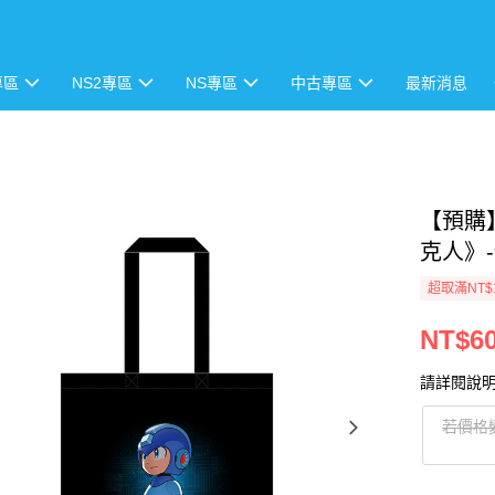
專區
NS2專區
NS專區
中古專區
最新消息
【預購
克人》-
超取滿NT$
NT$6
請詳閱說
若價格