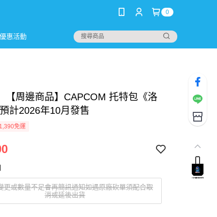
0
優惠活動
】【周邊商品】CAPCOM 托特包《洛
預計2026年10月發售
1,390免運
00
明
變更或數量不足會再簡訊通知如遇原廠砍單須配合取
消或延後出貨