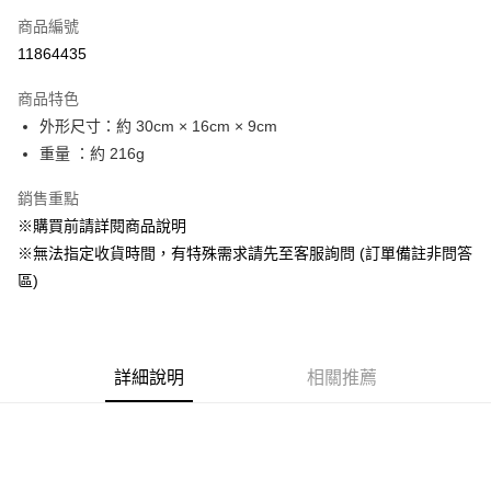
商品編號
信用卡分期付款
11864435
3 期 0 利率 每期
NT$362
21家銀行
商品特色
合作金庫商業銀行
第一商業銀行
超商取貨付款
外形尺寸：約 30cm × 16cm × 9cm
華南商業銀行
彰化商業銀行
重量 ：約 216g
LINE Pay
上海商業儲蓄銀行
台北富邦商業銀行
國泰世華商業銀行
兆豐國際商業銀行
Apple Pay
銷售重點
臺灣中小企業銀行
台中商業銀行
※購買前請詳閱商品說明
匯豐（台灣）商業銀行
華泰商業銀行
悠遊付
聯邦商業銀行
遠東國際商業銀行
※無法指定收貨時間，有特殊需求請先至客服詢問 (訂單備註非問答
元大商業銀行
永豐商業銀行
Google Pay
區)
玉山商業銀行
星展（台灣）商業銀行
台新國際商業銀行
中國信託商業銀行
全盈+PAY
台灣樂天信用卡公司
大哥付你分期
詳細說明
相關推薦
相關說明
【大哥付你分期使用說明】
AFTEE先享後付
1.本服務由台灣大哥大提供，台灣大哥大用戶可立即使用無須另外申請。
2.付款方式選擇「大哥付你分期」，訂單成立後會自動跳轉到大哥付的交易
相關說明
流程，驗證手機門號後，選擇欲分期的期數、繳款截止日，確認付款後即完
【關於「AFTEE先享後付」】
成交易。