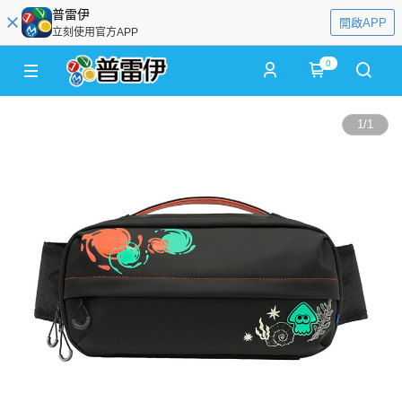
普雷伊
開啟APP
立刻使用官方APP
0
1
/
1