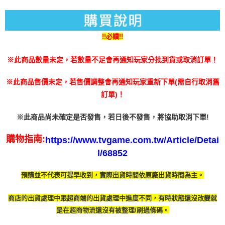
AFTEE先享後付是「在收到商品之後才付款」的支付方式。 讓您購物簡單
運送方式
3.實際核准額度、可分期數及費用金額請依後續交易確認頁面所載為準。
便利好安心！
4.訂單成立30分鐘內，如未前往確認交易或遇審核未通過，訂單將自動取
１．簡單：不需註冊會員、不需綁卡、不需儲值。
全家付款取貨
消。如遇「轉專審核」未通過狀況，表示未達大哥付你分期系統評分，恕無
２．便利：只要手機號碼，簡訊認證，即可結帳。
法說明評估內容。
!!必讀!!
每筆NT$60，滿NT$1,490(含以上)免運費
３．安心：先確認商品／服務後，再付款。
【繳款方式說明】
1.分期款項不併入電信帳單，「大哥付你分期」於每月結算日後寄送繳費提
付款後全家取貨
【「AFTEE先享後付」結帳流程】
※此商品數量未定，若數量不足會再通知玩家分批到貨或取消訂單！
醒簡訊。
１．於結帳方式選擇「AFTEE先享後付」後，將跳轉至「AFTEE先享後付」
每筆NT$55，滿NT$1,390(含以上)免運費
2.透過簡訊連結打開帳單後，可選擇「超商條碼／台灣大直營門市／銀行轉
結帳頁面，進行簡訊認證並確認金額後，即可完成結帳。
帳／街口支付／iPASS MONEY」等通路繳費。
※此商品售價未定，若售價調整會再通知玩家重新下單(需自行取消舊
２．訂單成立數日內，您將收到繳費通知簡訊。
萊爾富取貨付款
訂單)！
３．收到繳費通知簡訊後14天內，點擊此簡訊中的連結，可透過四大超商／
【注意事項】
每筆NT$60，滿NT$1,490(含以上)免運費
ATM／網路銀行／等多元方式進行付款，方視為交易完成。
1.本服務係由「台灣大哥大股份有限公司」（以下簡稱本公司）所提供，讓
※ 請注意：結帳手續完成當下不需立刻繳費，但若您需要取消訂單，請聯絡
※此商品尚未確定是否發售，若日後不發售，將協助取消下單!
用戶於交易時，得透過本服務購買商品或服務，並由商店將買賣／分期付款
付款後萊爾富取貨
購買商品的店家。未經商家同意取消之訂單仍視為有效，需透過AFTEE先享
買賣價金債權讓與本公司後，依約使用本公司帳單繳交帳款。
後付繳納相關費用。
每筆NT$55，滿NT$1,390(含以上)免運費
2.基於同意付款使用「大哥付你分期」之契約關係目的，商店將以您的個人
購物指南:
https://www.tvgame.com.tw/Article/Detai
※ 交易是否成功請以「AFTEE先享後付 」之結帳頁面顯示為準，若有關於
資料（包含姓名、電話或地址）提供予台灣大哥大進項蒐集、處理及利用，
是否繳費成功／繳費後需取消欲退款等相關疑問，請聯繫「AFTEE先享後付
l/68852
7-11付款取貨
由本公司與您本人進行分期帳單所需資料之確認、核對及更正。
客戶支援中心」
https://netprotections.freshdesk.com/support/home
3.完整用戶服務條款，請詳閱以下連結：
https://oppay.tw/userRule
每筆NT$60，滿NT$1,490(含以上)免運費
預購並不代表可提早收到，實際出貨時間依原廠出貨時間為主。
【注意事項】
１．透過由恩沛科技股份有限公司提供之「AFTEE先享後付」服務完成之交
付款後7-11取貨
易，需依本服務之必要範圍內提供個人資料，並將交易相關給付款項請求債
商店的出貨處理中跟超商端的出貨處理中進度不同，有時
狀態還沒改變就
每筆NT$55，滿NT$1,390(含以上)免運費
權轉讓予恩沛科技股份有限公司。
是在超商物流還沒有被整理/刷過條碼。
２．關於個人資料處理事宜，請瀏覽以下網址：
宅配
https://aftee.tw/terms/#terms3