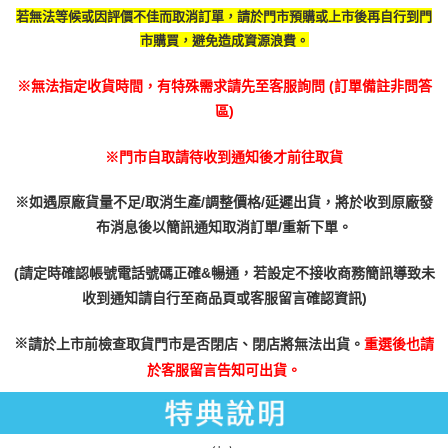
３．未成年的使用者請事先徵得法定代理人或監護人之同意方可使用
每筆NT$200
若無法等候或因評價不佳而取消訂單，請於門市預購或上市後再自行到門
「AFTEE先享後付」，若未經同意申辦者引起之損失，本公司不負相關責
市購買，避免造成資源浪費。
任。
４．使用「AFTEE先享後付」時，將依據個別帳號之用戶狀況，依本公司即
時審查核予不同之上限額度；若仍有額度不足之情形，本公司將視審查結果
※無法指定收貨時間，有特殊需求請先至客服詢問 (訂單備註非問答
請求用戶進行身份認證。
區)
５．嚴禁一人註冊多個帳號或使用他人資訊註冊。若發現惡意使用之情形，
恩沛科技股份有限公司將有權停止該用戶之使用額度並採取法律行動。
※門市自取請待收到通知後才前往取貨
※如遇原廠貨量不足/取消生產/調整價格/延遲出貨，將於收到原廠發
布消息後以簡訊通知取消訂單/重新下單。
(請定時確認帳號電話號碼正確&暢通，若設定不接收商務簡訊導致未
收到通知請自行至商品頁或客服留言確認資訊)
※
請於上市前檢查取貨門市是否閉店、閉店將無法出貨。
重選後也請
於客服留言告知可出貨。