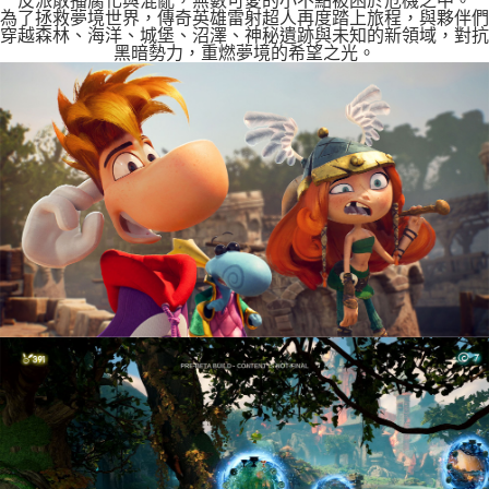
反派散播腐化與混亂，無數可愛的小不點被困於危機之中。
為了拯救夢境世界，傳奇英雄雷射超人再度踏上旅程，與夥伴們
穿越森林、海洋、城堡、沼澤、神秘遺跡與未知的新領域，對抗
黑暗勢力，重燃夢境的希望之光。