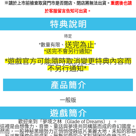
※
請於上市前檢查取貨門市是否閉店、閉店將無法出貨。
重選後也請
於客服留言告知可出貨。
待定
送完為止
*數量有限、
*
*送完不會另行通知*
*遊戲官方可能隨時取消變更特典內容而
不另行通知*
一般版
歡迎來到「夢境之林（Glade of Dreams）」。
這裡是由想像力、音樂、童話與夢境共同構築而成的奇幻國度。
然而，一股神秘黑暗勢力正悄悄侵蝕這片美麗大地，未知的邪惡