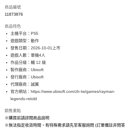
商品編號
信用卡分期付款
11873876
3 期 0 利率 每期
NT$396
21家銀行
商品特色
合作金庫商業銀行
第一商業銀行
超商取貨付款
主機平台：PS5
華南商業銀行
彰化商業銀行
遊戲類型：動作
LINE Pay
上海商業儲蓄銀行
台北富邦商業銀行
國泰世華商業銀行
兆豐國際商業銀行
發售日期：2026-10-01上市
Apple Pay
臺灣中小企業銀行
台中商業銀行
遊戲人數：單機4人
匯豐（台灣）商業銀行
華泰商業銀行
作品分級：輔 12 級
悠遊付
聯邦商業銀行
遠東國際商業銀行
製作廠商：Ubisoft
元大商業銀行
永豐商業銀行
Google Pay
發行廠商：Ubisoft
玉山商業銀行
星展（台灣）商業銀行
代理廠商：誠翼
台新國際商業銀行
中國信託商業銀行
全盈+PAY
台灣樂天信用卡公司
官方網站：https://www.ubisoft.com/zh-tw/games/rayman-
大哥付你分期
legends-retold
相關說明
【大哥付你分期使用說明】
銷售重點
AFTEE先享後付
1.本服務由台灣大哥大提供，台灣大哥大用戶可立即使用無須另外申請。
※購買前請詳閱商品說明
2.付款方式選擇「大哥付你分期」，訂單成立後會自動跳轉到大哥付的交易
相關說明
流程，驗證手機門號後，選擇欲分期的期數、繳款截止日，確認付款後即完
※無法指定收貨時間，有特殊需求請先至客服詢問 (訂單備註非問答
【關於「AFTEE先享後付」】
成交易。