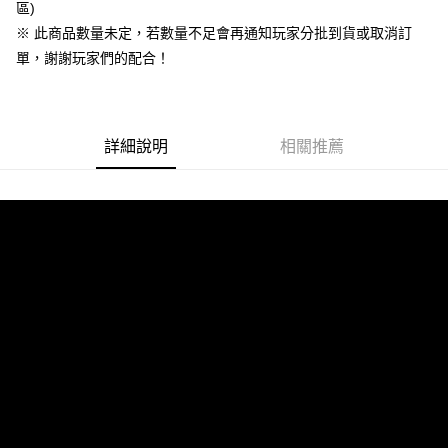
區)
AFTEE先享後付是「在收到商品之後才付款」的支付方式。 讓您購物簡單
運送方式
3.實際核准額度、可分期數及費用金額請依後續交易確認頁面所載為準。
便利好安心！
※ 此商品數量未定，若數量不足會再通知玩家分批到貨或取消訂
4.訂單成立30分鐘內，如未前往確認交易或遇審核未通過，訂單將自動取
１．簡單：不需註冊會員、不需綁卡、不需儲值。
全家付款取貨
消。如遇「轉專審核」未通過狀況，表示未達大哥付你分期系統評分，恕無
單，謝謝玩家們的配合！
２．便利：只要手機號碼，簡訊認證，即可結帳。
法說明評估內容。
每筆NT$60，滿NT$1,490(含以上)免運費
３．安心：先確認商品／服務後，再付款。
【繳款方式說明】
1.分期款項不併入電信帳單，「大哥付你分期」於每月結算日後寄送繳費提
付款後全家取貨
【「AFTEE先享後付」結帳流程】
醒簡訊。
１．於結帳方式選擇「AFTEE先享後付」後，將跳轉至「AFTEE先享後付」
每筆NT$55，滿NT$1,390(含以上)免運費
2.透過簡訊連結打開帳單後，可選擇「超商條碼／台灣大直營門市／銀行轉
詳細說明
相關推薦
結帳頁面，進行簡訊認證並確認金額後，即可完成結帳。
帳／街口支付／iPASS MONEY」等通路繳費。
２．訂單成立數日內，您將收到繳費通知簡訊。
萊爾富取貨付款
３．收到繳費通知簡訊後14天內，點擊此簡訊中的連結，可透過四大超商／
【注意事項】
每筆NT$60，滿NT$1,490(含以上)免運費
ATM／網路銀行／等多元方式進行付款，方視為交易完成。
1.本服務係由「台灣大哥大股份有限公司」（以下簡稱本公司）所提供，讓
※ 請注意：結帳手續完成當下不需立刻繳費，但若您需要取消訂單，請聯絡
用戶於交易時，得透過本服務購買商品或服務，並由商店將買賣／分期付款
付款後萊爾富取貨
購買商品的店家。未經商家同意取消之訂單仍視為有效，需透過AFTEE先享
買賣價金債權讓與本公司後，依約使用本公司帳單繳交帳款。
後付繳納相關費用。
每筆NT$55，滿NT$1,390(含以上)免運費
2.基於同意付款使用「大哥付你分期」之契約關係目的，商店將以您的個人
※ 交易是否成功請以「AFTEE先享後付 」之結帳頁面顯示為準，若有關於
資料（包含姓名、電話或地址）提供予台灣大哥大進項蒐集、處理及利用，
是否繳費成功／繳費後需取消欲退款等相關疑問，請聯繫「AFTEE先享後付
7-11付款取貨
由本公司與您本人進行分期帳單所需資料之確認、核對及更正。
客戶支援中心」
https://netprotections.freshdesk.com/support/home
3.完整用戶服務條款，請詳閱以下連結：
https://oppay.tw/userRule
每筆NT$60，滿NT$1,490(含以上)免運費
【注意事項】
１．透過由恩沛科技股份有限公司提供之「AFTEE先享後付」服務完成之交
付款後7-11取貨
易，需依本服務之必要範圍內提供個人資料，並將交易相關給付款項請求債
每筆NT$55，滿NT$1,390(含以上)免運費
權轉讓予恩沛科技股份有限公司。
２．關於個人資料處理事宜，請瀏覽以下網址：
宅配
https://aftee.tw/terms/#terms3