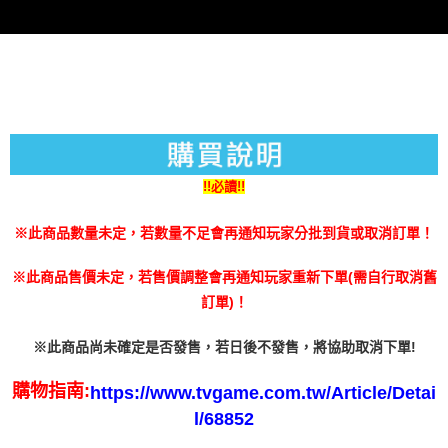
３．未成年的使用者請事先徵得法定代理人或監護人之同意方可使用
每筆NT$200
「AFTEE先享後付」，若未經同意申辦者引起之損失，本公司不負相關責
任。
４．使用「AFTEE先享後付」時，將依據個別帳號之用戶狀況，依本公司即
時審查核予不同之上限額度；若仍有額度不足之情形，本公司將視審查結果
請求用戶進行身份認證。
５．嚴禁一人註冊多個帳號或使用他人資訊註冊。若發現惡意使用之情形，
恩沛科技股份有限公司將有權停止該用戶之使用額度並採取法律行動。
!!必讀!!
※此商品數量未定，若數量不足會再通知玩家分批到貨或取消訂單！
※此商品售價未定，若售價調整會再通知玩家重新下單(需自行取消舊
訂單)！
※此商品尚未確定是否發售，若日後不發售，將協助取消下單!
購物指南:
https://www.tvgame.com.tw/Article/Detai
l/68852