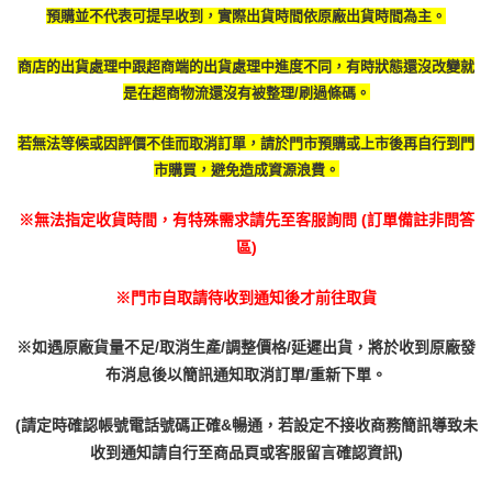
預購並不代表可提早收到，實際出貨時間依原廠出貨時間為主。
商店的出貨處理中跟超商端的出貨處理中進度不同，有時
狀態還沒改變就
是在超商物流還沒有被整理/刷過條碼。
若無法等候或因評價不佳而取消訂單，請於門市預購或上市後再自行到門
市購買，避免造成資源浪費。
※無法指定收貨時間，有特殊需求請先至客服詢問 (訂單備註非問答
區)
※門市自取請待收到通知後才前往取貨
※如遇原廠貨量不足/取消生產/調整價格/延遲出貨，將於收到原廠發
布消息後以簡訊通知取消訂單/重新下單。
(請定時確認帳號電話號碼正確&暢通，若設定不接收商務簡訊導致未
收到通知請自行至商品頁或客服留言確認資訊)