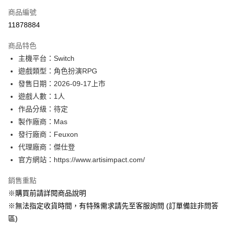
商品編號
信用卡分期付款
11878884
3 期 0 利率 每期
NT$330
21家銀行
商品特色
合作金庫商業銀行
第一商業銀行
超商取貨付款
主機平台：Switch
華南商業銀行
彰化商業銀行
遊戲類型：角色扮演RPG
LINE Pay
上海商業儲蓄銀行
台北富邦商業銀行
國泰世華商業銀行
兆豐國際商業銀行
發售日期：2026-09-17上市
Apple Pay
臺灣中小企業銀行
台中商業銀行
遊戲人數：1人
匯豐（台灣）商業銀行
華泰商業銀行
作品分級：待定
悠遊付
聯邦商業銀行
遠東國際商業銀行
製作廠商：Mas
元大商業銀行
永豐商業銀行
Google Pay
發行廠商：Feuxon
玉山商業銀行
星展（台灣）商業銀行
代理廠商：傑仕登
台新國際商業銀行
中國信託商業銀行
全盈+PAY
台灣樂天信用卡公司
官方網站：https://www.artisimpact.com/
大哥付你分期
相關說明
銷售重點
【大哥付你分期使用說明】
※購買前請詳閱商品說明
AFTEE先享後付
1.本服務由台灣大哥大提供，台灣大哥大用戶可立即使用無須另外申請。
※無法指定收貨時間，有特殊需求請先至客服詢問 (訂單備註非問答
2.付款方式選擇「大哥付你分期」，訂單成立後會自動跳轉到大哥付的交易
相關說明
流程，驗證手機門號後，選擇欲分期的期數、繳款截止日，確認付款後即完
區)
【關於「AFTEE先享後付」】
成交易。