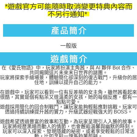
*遊戲官方可能隨時取消變更特典內容而
不另行通知*
一般版
在《愛氏物語》中，玩家將扮演主角茜，與 AI 夥伴 Bot 合作、
共同揭開這片未來末日世界的謎團。
玩家將探索手繪場景，體驗簡化卻深刻的復古戰鬥，升級你的居
住地，訓練以提升自己的能力。
在遊戲中，玩家可以看到一位有反差萌的女主角，雖然茜看起來
很酷，其實是個有點呆又很溫柔的女孩，她的每個反應，都有一
點點可愛。
遊戲採用簡化的回合制戰鬥，讓玩家能夠輕鬆應對挑戰。玩家可
透過持續訓練提升茜的實力，升級武器迎戰強大的 BOSS。
遊戲希望透過豐富的敘事和互動，為玩家呈現引人入勝的故事。
玩家將經歷黑暗而動人的情節，也會邂逅溫馨與幽默的時刻。
玩家可以深入探索、發現隱藏的秘密，或者享受輕鬆的日常活
動，比如烹飪一塊馬鈴薯煎餅。