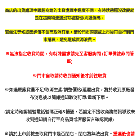
商店的出貨處理中跟超商端的出貨處理中進度不同，有時
狀態還沒改變就
是在超商物流還沒有被整理/刷過條碼。
若無法等候或因評價不佳而取消訂單，請於門市預購或上市後再自行到門
市購買，避免造成資源浪費。
※無法指定收貨時間，有特殊需求請先至客服詢問 (訂單備註非問答
區)
※門市自取請待收到通知後才前往取貨
※如遇原廠貨量不足/取消生產/調整價格/延遲出貨，將於收到原廠發
布消息後以簡訊通知取消訂單/重新下單。
(請定時確認帳號電話號碼正確&暢通，若設定不接收商務簡訊導致未
收到通知請自行至商品頁或客服留言確認資訊)
※
請於上市前檢查取貨門市是否閉店、閉店將無法出貨。
重選後也請