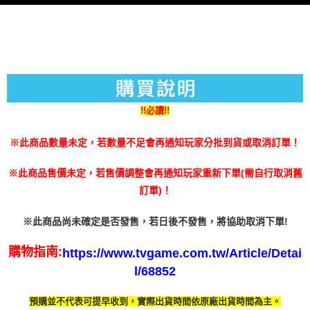
３．未成年的使用者請事先徵得法定代理人或監護人之同意方可使用
每筆NT$200
「AFTEE先享後付」，若未經同意申辦者引起之損失，本公司不負相關責
任。
４．使用「AFTEE先享後付」時，將依據個別帳號之用戶狀況，依本公司即
時審查核予不同之上限額度；若仍有額度不足之情形，本公司將視審查結果
請求用戶進行身份認證。
５．嚴禁一人註冊多個帳號或使用他人資訊註冊。若發現惡意使用之情形，
恩沛科技股份有限公司將有權停止該用戶之使用額度並採取法律行動。
!!必讀!!
※此商品數量未定，若數量不足會再通知玩家分批到貨或取消訂單！
※此商品售價未定，若售價調整會再通知玩家重新下單(需自行取消舊
訂單)！
※此商品尚未確定是否發售，若日後不發售，將協助取消下單!
購物指南:
https://www.tvgame.com.tw/Article/Detai
l/68852
預購並不代表可提早收到，實際出貨時間依原廠出貨時間為主。