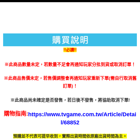
３．未成年的使用者請事先徵得法定代理人或監護人之同意方可使用
每筆NT$200
「AFTEE先享後付」，若未經同意申辦者引起之損失，本公司不負相關責
任。
４．使用「AFTEE先享後付」時，將依據個別帳號之用戶狀況，依本公司即
時審查核予不同之上限額度；若仍有額度不足之情形，本公司將視審查結果
請求用戶進行身份認證。
５．嚴禁一人註冊多個帳號或使用他人資訊註冊。若發現惡意使用之情形，
恩沛科技股份有限公司將有權停止該用戶之使用額度並採取法律行動。
!!必讀!!
※此商品數量未定，若數量不足會再通知玩家分批到貨或取消訂單！
※此商品售價未定，若售價調整會再通知玩家重新下單(需自行取消舊
訂單)！
※此商品尚未確定是否發售，若日後不發售，將協助取消下單!
購物指南:
https://www.tvgame.com.tw/Article/Detai
l/68852
預購並不代表可提早收到，實際出貨時間依原廠出貨時間為主。