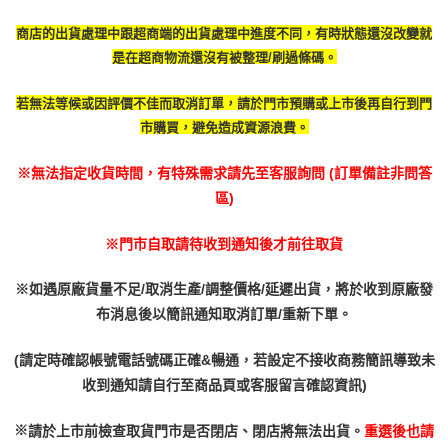
商店的出貨處理中跟超商端的出貨處理中進度不同，有時
狀態還沒改變就
是在超商物流還沒有被整理/刷過條碼。
若無法等候或因評價不佳而取消訂單，請於門市預購或上市後再自行到門
市購買，避免造成資源浪費。
※無法指定收貨時間，有特殊需求請先至客服詢問 (訂單備註非問答
區)
※門市自取請待收到通知後才前往取貨
※如遇原廠貨量不足/取消生產/調整價格/延遲出貨，將於收到原廠發
布消息後以簡訊通知取消訂單/重新下單。
(請定時確認帳號電話號碼正確&暢通，若設定不接收商務簡訊導致未
收到通知請自行至商品頁或客服留言確認資訊)
※
請於上市前檢查取貨門市是否閉店、閉店將無法出貨。
重選後也請