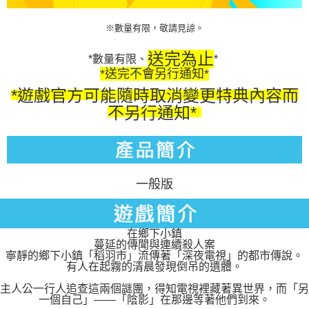
※數量有限，敬請見諒。
送完為止
*數量有限、
*
*送完不會另行通知*
*遊戲官方可能隨時取消變更特典內容而
不另行通知*
一般版
在鄉下小鎮
蔓延的傳聞與連續殺人案
寧靜的鄉下小鎮「稻羽市」流傳著「深夜電視」的都市傳說。
有人在起霧的清晨發現倒吊的遺體。
主人公一行人追查這兩個謎團，得知電視裡藏著異世界，而「另
一個自己」――「陰影」在那邊等著他們到來。