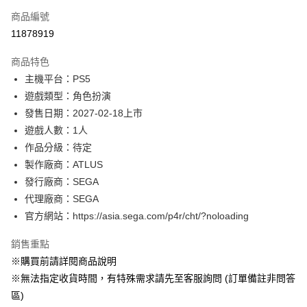
商品編號
信用卡分期付款
11878919
3 期 0 利率 每期
NT$663
21家銀行
商品特色
合作金庫商業銀行
第一商業銀行
超商取貨付款
主機平台：PS5
華南商業銀行
彰化商業銀行
遊戲類型：角色扮演
LINE Pay
上海商業儲蓄銀行
台北富邦商業銀行
國泰世華商業銀行
兆豐國際商業銀行
發售日期：2027-02-18上市
Apple Pay
臺灣中小企業銀行
台中商業銀行
遊戲人數：1人
匯豐（台灣）商業銀行
華泰商業銀行
作品分級：待定
悠遊付
聯邦商業銀行
遠東國際商業銀行
製作廠商：ATLUS
元大商業銀行
永豐商業銀行
Google Pay
發行廠商：SEGA
玉山商業銀行
星展（台灣）商業銀行
代理廠商：SEGA
台新國際商業銀行
中國信託商業銀行
全盈+PAY
台灣樂天信用卡公司
官方網站：https://asia.sega.com/p4r/cht/?noloading
大哥付你分期
相關說明
銷售重點
【大哥付你分期使用說明】
※購買前請詳閱商品說明
AFTEE先享後付
1.本服務由台灣大哥大提供，台灣大哥大用戶可立即使用無須另外申請。
※無法指定收貨時間，有特殊需求請先至客服詢問 (訂單備註非問答
2.付款方式選擇「大哥付你分期」，訂單成立後會自動跳轉到大哥付的交易
相關說明
流程，驗證手機門號後，選擇欲分期的期數、繳款截止日，確認付款後即完
區)
【關於「AFTEE先享後付」】
成交易。