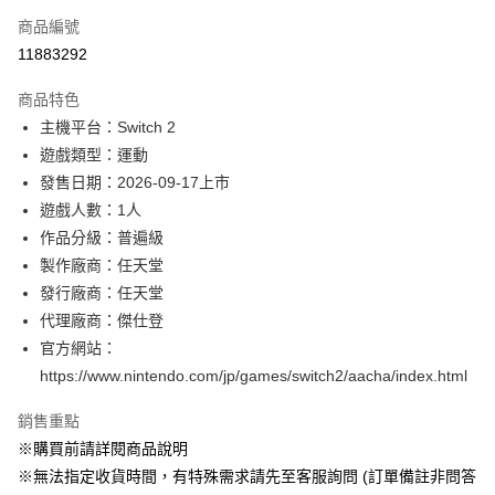
商品編號
信用卡分期付款
11883292
3 期 0 利率 每期
NT$560
21家銀行
商品特色
合作金庫商業銀行
第一商業銀行
超商取貨付款
主機平台：Switch 2
華南商業銀行
彰化商業銀行
遊戲類型：運動
LINE Pay
上海商業儲蓄銀行
台北富邦商業銀行
國泰世華商業銀行
兆豐國際商業銀行
發售日期：2026-09-17上市
Apple Pay
臺灣中小企業銀行
台中商業銀行
遊戲人數：1人
匯豐（台灣）商業銀行
華泰商業銀行
作品分級：普遍級
悠遊付
聯邦商業銀行
遠東國際商業銀行
製作廠商：任天堂
元大商業銀行
永豐商業銀行
Google Pay
發行廠商：任天堂
玉山商業銀行
星展（台灣）商業銀行
代理廠商：傑仕登
台新國際商業銀行
中國信託商業銀行
全盈+PAY
台灣樂天信用卡公司
官方網站：
大哥付你分期
https://www.nintendo.com/jp/games/switch2/aacha/index.html
相關說明
【大哥付你分期使用說明】
銷售重點
AFTEE先享後付
1.本服務由台灣大哥大提供，台灣大哥大用戶可立即使用無須另外申請。
※購買前請詳閱商品說明
2.付款方式選擇「大哥付你分期」，訂單成立後會自動跳轉到大哥付的交易
相關說明
流程，驗證手機門號後，選擇欲分期的期數、繳款截止日，確認付款後即完
※無法指定收貨時間，有特殊需求請先至客服詢問 (訂單備註非問答
【關於「AFTEE先享後付」】
成交易。