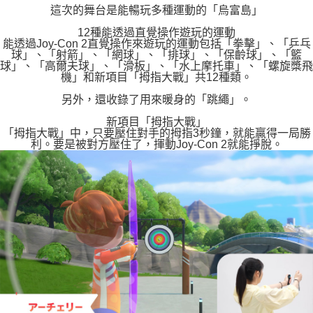
這次的舞台是能暢玩多種運動的「烏富島」
12種能透過直覺操作遊玩的運動
能透過Joy-Con 2直覺操作來遊玩的運動包括「拳擊」、「乒乓
球」、「射箭」、「網球」、「排球」、「保齡球」、「籃
球」、「高爾夫球」、「滑板」、「水上摩托車」、「螺旋槳飛
機」和新項目「拇指大戰」共12種類。
另外，還收錄了用來暖身的「跳繩」。
新項目「拇指大戰」
「拇指大戰」中，只要壓住對手的拇指3秒鐘，就能贏得一局勝
利。要是被對方壓住了，揮動Joy-Con 2就能掙脫。