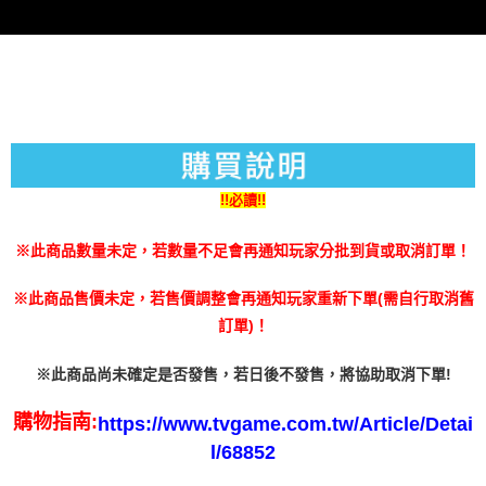
３．未成年的使用者請事先徵得法定代理人或監護人之同意方可使用
每筆NT$200
「AFTEE先享後付」，若未經同意申辦者引起之損失，本公司不負相關責
任。
４．使用「AFTEE先享後付」時，將依據個別帳號之用戶狀況，依本公司即
時審查核予不同之上限額度；若仍有額度不足之情形，本公司將視審查結果
請求用戶進行身份認證。
５．嚴禁一人註冊多個帳號或使用他人資訊註冊。若發現惡意使用之情形，
恩沛科技股份有限公司將有權停止該用戶之使用額度並採取法律行動。
!!必讀!!
※此商品數量未定，若數量不足會再通知玩家分批到貨或取消訂單！
※此商品售價未定，若售價調整會再通知玩家重新下單(需自行取消舊
訂單)！
※此商品尚未確定是否發售，若日後不發售，將協助取消下單!
購物指南:
https://www.tvgame.com.tw/Article/Detai
l/68852