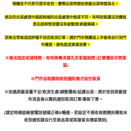
預購並不代表可提早收到，實際出貨時間依原廠出貨時間為主。
商店的出貨處理中跟超商端的出貨處理中進度不同，有時
狀態還沒改變就
是在超商物流還沒有被整理/刷過條碼。
若無法等候或因評價不佳而取消訂單，請於門市預購或上市後再自行到門
市購買，避免造成資源浪費。
※無法指定收貨時間，有特殊需求請先至客服詢問 (訂單備註非問答
區)
※門市自取請待收到通知後才前往取貨
※如遇原廠貨量不足/取消生產/調整價格/延遲出貨，將於收到原廠發
布消息後以簡訊通知取消訂單/重新下單。
(請定時確認帳號電話號碼正確&暢通，若設定不接收商務簡訊導致未
收到通知請自行至商品頁或客服留言確認資訊)