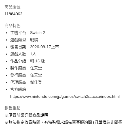
商品編號
信用卡分期付款
11884062
3 期 0 利率 每期
NT$1,093
21家銀行
商品特色
合作金庫商業銀行
第一商業銀行
超商取貨付款
主機平台：Switch 2
華南商業銀行
彰化商業銀行
遊戲類型：戰棋
LINE Pay
上海商業儲蓄銀行
台北富邦商業銀行
國泰世華商業銀行
兆豐國際商業銀行
發售日期：2026-09-17上市
Apple Pay
臺灣中小企業銀行
台中商業銀行
遊戲人數：1人
匯豐（台灣）商業銀行
華泰商業銀行
作品分級：輔 15 級
悠遊付
聯邦商業銀行
遠東國際商業銀行
製作廠商：任天堂
元大商業銀行
永豐商業銀行
Google Pay
發行廠商：任天堂
玉山商業銀行
星展（台灣）商業銀行
代理廠商：傑仕登
台新國際商業銀行
中國信託商業銀行
全盈+PAY
台灣樂天信用卡公司
官方網站：
大哥付你分期
https://www.nintendo.com/jp/games/switch2/aacsa/index.html
相關說明
【大哥付你分期使用說明】
銷售重點
AFTEE先享後付
1.本服務由台灣大哥大提供，台灣大哥大用戶可立即使用無須另外申請。
※購買前請詳閱商品說明
2.付款方式選擇「大哥付你分期」，訂單成立後會自動跳轉到大哥付的交易
相關說明
流程，驗證手機門號後，選擇欲分期的期數、繳款截止日，確認付款後即完
※無法指定收貨時間，有特殊需求請先至客服詢問 (訂單備註非問答
【關於「AFTEE先享後付」】
成交易。