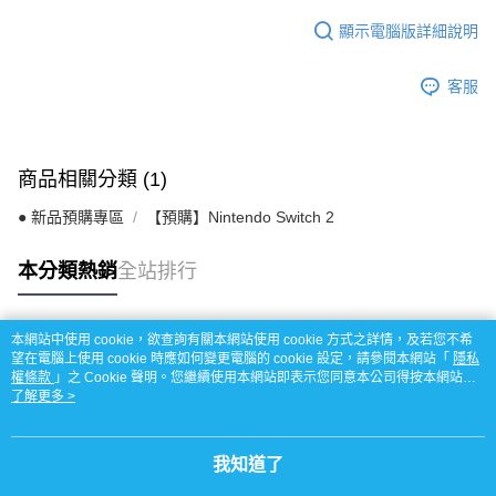
顯示電腦版詳細說明
客服
商品相關分類 (1)
● 新品預購專區
【預購】Nintendo Switch 2
本分類熱銷
全站排行
本網站中使用 cookie，欲查詢有關本網站使用 cookie 方式之詳情，及若您不希
熱門標籤
望在電腦上使用 cookie 時應如何變更電腦的 cookie 設定，請參閱本網站「
隱私
權條款
」之 Cookie 聲明。您繼續使用本網站即表示您同意本公司得按本網站使
用條款之 Cookie 聲明使用 cookie。
了解更多 >
我知道了