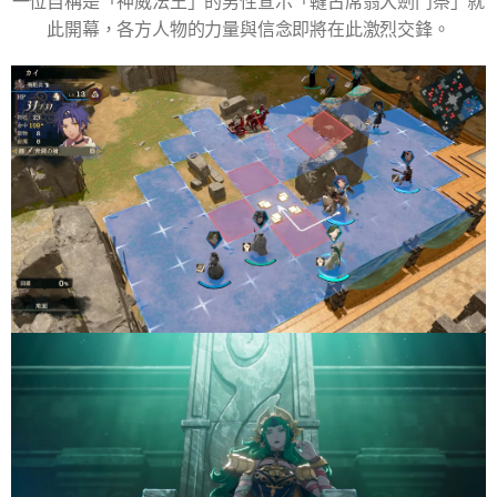
一位自稱是「神威法王」的男性宣示「韃古席翁大劍鬥祭」就
此開幕，各方人物的力量與信念即將在此激烈交鋒。