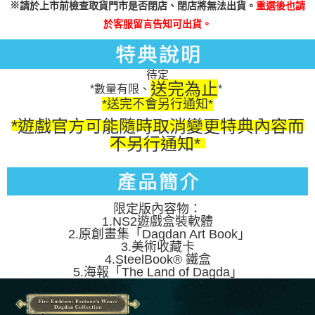
※
請於上市前檢查取貨門市是否閉店、閉店將無法出貨。
重選後也請
於客服留言告知可出貨。
待定
送完為止
*數量有限、
*
*送完不會另行通知*
*遊戲官方可能隨時取消變更特典內容而
不另行通知*
限定版內容物：
1.NS2遊戲盒裝軟體
2.原創畫集「Dagdan Art Book」
3.美術收藏卡
4.SteelBook® 鐵盒
5.海報「The Land of Dagda」