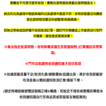
預購並不代表可提早收到，實際出貨時間依原廠出貨時間為主。
商店的出貨處理中跟超商端的出貨處理中進度不同，有時
狀態還沒改變就
是在超商物流還沒有被整理/刷過條碼。
若無法等候或因評價不佳而取消訂單，請於門市預購或上市後再自行到門
市購買，避免造成資源浪費。
※無法指定收貨時間，有特殊需求請先至客服詢問 (訂單備註非問答
區)
※門市自取請待收到通知後才前往取貨
※如遇原廠貨量不足/取消生產/調整價格/延遲出貨，將於收到原廠發
布消息後以簡訊通知取消訂單/重新下單。
(請定時確認帳號電話號碼正確&暢通，若設定不接收商務簡訊導致未
收到通知請自行至商品頁或客服留言確認資訊)