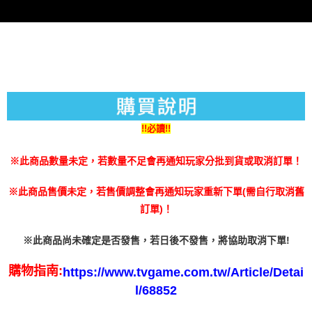
３．未成年的使用者請事先徵得法定代理人或監護人之同意方可使用
每筆NT$200
「AFTEE先享後付」，若未經同意申辦者引起之損失，本公司不負相關責
任。
４．使用「AFTEE先享後付」時，將依據個別帳號之用戶狀況，依本公司即
時審查核予不同之上限額度；若仍有額度不足之情形，本公司將視審查結果
請求用戶進行身份認證。
５．嚴禁一人註冊多個帳號或使用他人資訊註冊。若發現惡意使用之情形，
恩沛科技股份有限公司將有權停止該用戶之使用額度並採取法律行動。
!!必讀!!
※此商品數量未定，若數量不足會再通知玩家分批到貨或取消訂單！
※此商品售價未定，若售價調整會再通知玩家重新下單(需自行取消舊
訂單)！
※此商品尚未確定是否發售，若日後不發售，將協助取消下單!
購物指南:
https://www.tvgame.com.tw/Article/Detai
l/68852