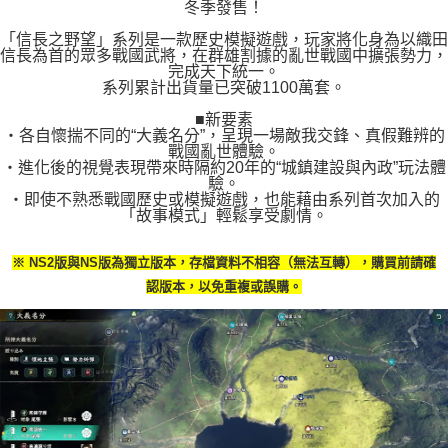
冬季發售！
「信長之野望」系列是一款歷史模擬遊戲，玩家將化身為以織田
信長為首的眾多戰國武將，在群雄割據的亂世戰國中擴張勢力，
完成天下統一。
系列累計出貨量已突破1100萬套。
■新要素
・各自懷揣不同的“大義名分”，呈現一場敵我交鋒、真假難辨的
戰國亂世體驗。
・進化後的視覺表現帶來時隔約20年的“城鎮建設與內政”玩法體
驗。
・即使不熟悉戰國歷史或模擬遊戲，也能藉由系列首次加入的
「故事模式」輕鬆享受劇情。
※ NS2版與NS版為獨立版本，存檔資料不相容（無法互轉），購買前請確
認版本，以免重複或誤購。