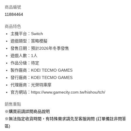
商品編號
信用卡分期付款
11884464
3 期 0 利率 每期
NT$663
21家銀行
商品特色
合作金庫商業銀行
第一商業銀行
超商取貨付款
主機平台：Switch
華南商業銀行
彰化商業銀行
遊戲類型：策略模擬
LINE Pay
上海商業儲蓄銀行
台北富邦商業銀行
國泰世華商業銀行
兆豐國際商業銀行
發售日期：預計2026年冬季發售
Apple Pay
臺灣中小企業銀行
台中商業銀行
遊戲人數：1人
匯豐（台灣）商業銀行
華泰商業銀行
作品分級：待定
悠遊付
聯邦商業銀行
遠東國際商業銀行
製作廠商：KOEI TECMO GAMES
元大商業銀行
永豐商業銀行
Google Pay
發行廠商：KOEI TECMO GAMES
玉山商業銀行
星展（台灣）商業銀行
代理廠商：光榮特庫摩
台新國際商業銀行
中國信託商業銀行
全盈+PAY
台灣樂天信用卡公司
官方網站：https://www.gamecity.com.tw/hishou/tch/
大哥付你分期
相關說明
銷售重點
【大哥付你分期使用說明】
※購買前請詳閱商品說明
AFTEE先享後付
1.本服務由台灣大哥大提供，台灣大哥大用戶可立即使用無須另外申請。
※無法指定收貨時間，有特殊需求請先至客服詢問 (訂單備註非問答
2.付款方式選擇「大哥付你分期」，訂單成立後會自動跳轉到大哥付的交易
相關說明
流程，驗證手機門號後，選擇欲分期的期數、繳款截止日，確認付款後即完
區)
【關於「AFTEE先享後付」】
成交易。