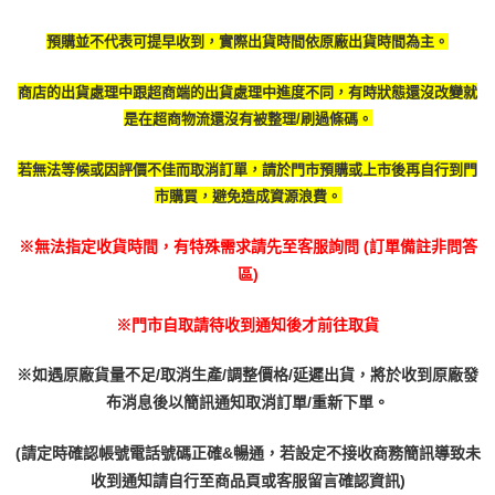
預購並不代表可提早收到，實際出貨時間依原廠出貨時間為主。
商店的出貨處理中跟超商端的出貨處理中進度不同，有時
狀態還沒改變就
是在超商物流還沒有被整理/刷過條碼。
若無法等候或因評價不佳而取消訂單，請於門市預購或上市後再自行到門
市購買，避免造成資源浪費。
※無法指定收貨時間，有特殊需求請先至客服詢問 (訂單備註非問答
區)
※門市自取請待收到通知後才前往取貨
※如遇原廠貨量不足/取消生產/調整價格/延遲出貨，將於收到原廠發
布消息後以簡訊通知取消訂單/重新下單。
(請定時確認帳號電話號碼正確&暢通，若設定不接收商務簡訊導致未
收到通知請自行至商品頁或客服留言確認資訊)