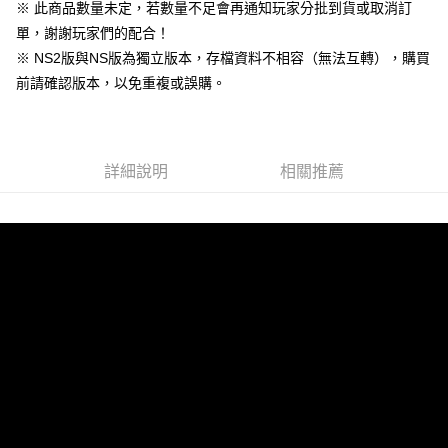
※ 此商品數量未定，若數量不足會再通知玩家分批到貨或取消訂
AFTEE先享後付是「在收到商品之後才付款」的支付方式。 讓您購物簡單
運送方式
3.實際核准額度、可分期數及費用金額請依後續交易確認頁面所載為準。
便利好安心！
單，謝謝玩家們的配合！
4.訂單成立30分鐘內，如未前往確認交易或遇審核未通過，訂單將自動取
１．簡單：不需註冊會員、不需綁卡、不需儲值。
全家付款取貨
消。如遇「轉專審核」未通過狀況，表示未達大哥付你分期系統評分，恕無
※ NS2版與NS版為獨立版本，存檔資料不相容（無法互轉），購買
２．便利：只要手機號碼，簡訊認證，即可結帳。
法說明評估內容。
每筆NT$60，滿NT$1,490(含以上)免運費
３．安心：先確認商品／服務後，再付款。
前請確認版本，以免重複或誤購。
【繳款方式說明】
1.分期款項不併入電信帳單，「大哥付你分期」於每月結算日後寄送繳費提
付款後全家取貨
【「AFTEE先享後付」結帳流程】
醒簡訊。
１．於結帳方式選擇「AFTEE先享後付」後，將跳轉至「AFTEE先享後付」
每筆NT$55，滿NT$1,390(含以上)免運費
2.透過簡訊連結打開帳單後，可選擇「超商條碼／台灣大直營門市／銀行轉
結帳頁面，進行簡訊認證並確認金額後，即可完成結帳。
帳／街口支付／iPASS MONEY」等通路繳費。
２．訂單成立數日內，您將收到繳費通知簡訊。
詳細說明
相關推薦
萊爾富取貨付款
３．收到繳費通知簡訊後14天內，點擊此簡訊中的連結，可透過四大超商／
【注意事項】
每筆NT$60，滿NT$1,490(含以上)免運費
ATM／網路銀行／等多元方式進行付款，方視為交易完成。
1.本服務係由「台灣大哥大股份有限公司」（以下簡稱本公司）所提供，讓
※ 請注意：結帳手續完成當下不需立刻繳費，但若您需要取消訂單，請聯絡
用戶於交易時，得透過本服務購買商品或服務，並由商店將買賣／分期付款
付款後萊爾富取貨
購買商品的店家。未經商家同意取消之訂單仍視為有效，需透過AFTEE先享
買賣價金債權讓與本公司後，依約使用本公司帳單繳交帳款。
後付繳納相關費用。
每筆NT$55，滿NT$1,390(含以上)免運費
2.基於同意付款使用「大哥付你分期」之契約關係目的，商店將以您的個人
※ 交易是否成功請以「AFTEE先享後付 」之結帳頁面顯示為準，若有關於
資料（包含姓名、電話或地址）提供予台灣大哥大進項蒐集、處理及利用，
是否繳費成功／繳費後需取消欲退款等相關疑問，請聯繫「AFTEE先享後付
7-11付款取貨
由本公司與您本人進行分期帳單所需資料之確認、核對及更正。
客戶支援中心」
https://netprotections.freshdesk.com/support/home
3.完整用戶服務條款，請詳閱以下連結：
https://oppay.tw/userRule
每筆NT$60，滿NT$1,490(含以上)免運費
【注意事項】
１．透過由恩沛科技股份有限公司提供之「AFTEE先享後付」服務完成之交
付款後7-11取貨
易，需依本服務之必要範圍內提供個人資料，並將交易相關給付款項請求債
每筆NT$55，滿NT$1,390(含以上)免運費
權轉讓予恩沛科技股份有限公司。
２．關於個人資料處理事宜，請瀏覽以下網址：
宅配
https://aftee.tw/terms/#terms3