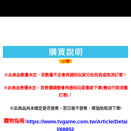
３．未成年的使用者請事先徵得法定代理人或監護人之同意方可使用
每筆NT$200
「AFTEE先享後付」，若未經同意申辦者引起之損失，本公司不負相關責
任。
４．使用「AFTEE先享後付」時，將依據個別帳號之用戶狀況，依本公司即
時審查核予不同之上限額度；若仍有額度不足之情形，本公司將視審查結果
請求用戶進行身份認證。
５．嚴禁一人註冊多個帳號或使用他人資訊註冊。若發現惡意使用之情形，
恩沛科技股份有限公司將有權停止該用戶之使用額度並採取法律行動。
!!必讀!!
※此商品數量未定，若數量不足會再通知玩家分批到貨或取消訂單！
※此商品售價未定，若售價調整會再通知玩家重新下單(需自行取消舊
訂單)！
※此商品尚未確定是否發售，若日後不發售，將協助取消下單!
購物指南:
https://www.tvgame.com.tw/Article/Detai
l/68852