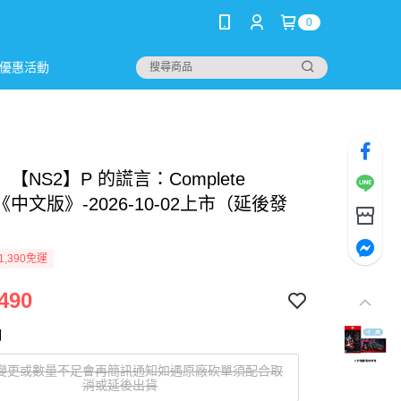
0
優惠活動
【NS2】P 的謊言：Complete
on《中文版》-2026-10-02上市（延後發
1,390免運
490
明
變更或數量不足會再簡訊通知如遇原廠砍單須配合取
消或延後出貨