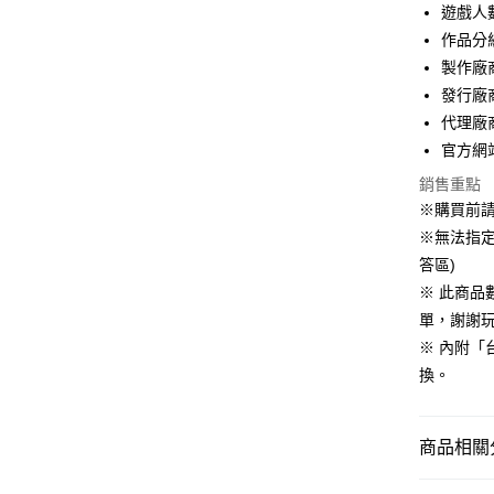
LINE Pay
遊戲人
國泰世
作品分
Apple Pay
臺灣中
製作廠商
匯豐（
悠遊付
聯邦商
發行廠商
元大商
Google Pa
代理廠
玉山商
官方網站：h
台新國
全盈+PAY
銷售重點
台灣樂
大哥付你
※購買前
相關說明
※無法指定
【大哥付
答區)
AFTEE先
1.本服務
※ 此商
2.付款方
相關說明
流程，驗
【關於「A
單，謝謝
完成交易
AFTEE
※ 內附「
3.實際核
便利好安
運送方式
4.訂單成
換。
１．簡單
消。如遇
２．便利
全家付款
無法說明
３．安心
【繳款方
每筆NT$6
商品相關分
1.分期款
【「AFT
醒簡訊。
付款後全
１．於結帳
● 新品預
2.透過簡