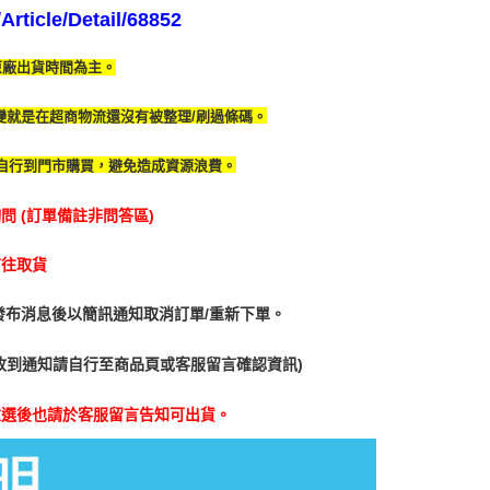
rticle/Detail/68852
原廠出貨時間為主。
變就是在超商物流還沒有被整理/刷過條碼。
自行到門市購買，避免造成資源浪費。
 (訂單備註非問答區)
前往取貨
發布消息後以簡訊通知取消訂單/重新下單。
收到通知請自行至商品頁或客服留言確認資訊)
重選後也請於客服留言告知可出貨。