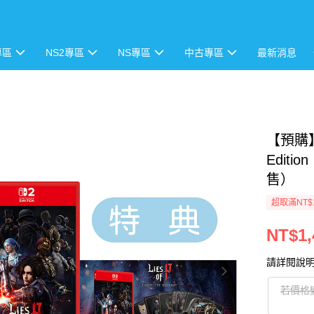
專區
NS2專區
NS專區
中古專區
最新消息
【預購】
Editi
售）
超取滿NT$
NT$1,
請詳閱說
若價格