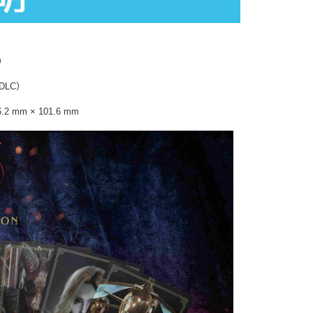
）
DLC）
m × 101.6 mm