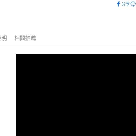
付」結帳
每筆NT$5
分享
帳／街口支
２．訂單
３．收到繳
萊爾富取
【注意事
／ATM／
1.本服務
每筆NT$6
※ 請注意
用戶於交
絡購買商品
款買賣價
先享後付
付款後萊
2.基於同
說明
相關推薦
※ 交易是
每筆NT$5
資料（包
是否繳費成
用，由本
付客戶支
7-11付款
3.完整用
【注意事
每筆NT$6
１．透過由
交易，需
付款後7-1
求債權轉
每筆NT$5
２．關於
https://aft
宅配
３．未成
「AFTE
每筆NT$2
任。
４．使用「
即時審查
結果請求
５．嚴禁
形，恩沛