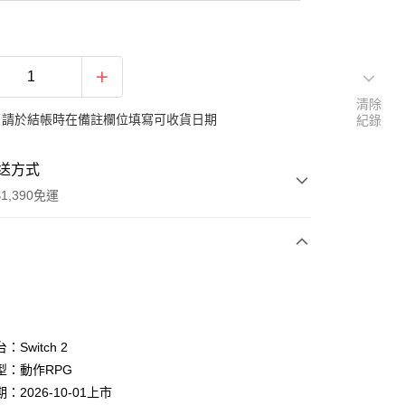
清除
：請於結帳時在備註欄位填寫可收貨日期
紀錄
送方式
1,390免運
次付款
期付款
0 利率 每期
NT$496
21家銀行
Switch 2
庫商業銀行
第一商業銀行
型：動作RPG
付款
業銀行
彰化商業銀行
：2026-10-01上市
業儲蓄銀行
台北富邦商業銀行