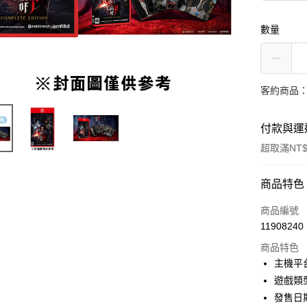
數量
客約商品
付款與運
超取滿NT$
付款方式
商品特色
信用卡一
商品編號
11908240
信用卡分
商品特色
3 期 
主機平台：
合作金
遊戲類
超商取貨
華南商
發售日期
上海商