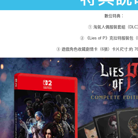
數位特典：
① 淘氣人偶服裝套組（DLC
② 《Lies of P》克拉特服裝包（
③ 遊戲角色收藏劇情卡（6張）卡片尺寸:約 76.2 m