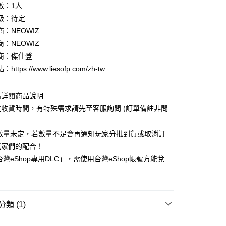
數：1人
華商業銀行
兆豐國際商業銀行
級：待定
小企業銀行
台中商業銀行
：NEOWIZ
台灣）商業銀行
華泰商業銀行
業銀行
遠東國際商業銀行
：NEOWIZ
業銀行
永豐商業銀行
y
商：傑仕登
業銀行
星展（台灣）商業銀行
ttps://www.liesofp.com/zh-tw
際商業銀行
中國信託商業銀行
天信用卡公司
分期
請詳閱商品說明
收貨時間，有特殊需求請先至客服詢問 (訂單備註非問
你分期使用說明】
享後付
由台灣大哥大提供，台灣大哥大用戶可立即使用無須另外申請。
品數量未定，若數量不足會再通知玩家分批到貨或取消訂
式選擇「大哥付你分期」，訂單成立後會自動跳轉到大哥付的交易
證手機門號後，選擇欲分期的期數、繳款截止日，確認付款後即
FTEE先享後付」】
玩家們的配合！
。
先享後付是「在收到商品之後才付款」的支付方式。 讓您購物簡單
台灣eShop專用DLC」，需使用台灣eShop帳號方能兌
准額度、可分期數及費用金額請依後續交易確認頁面所載為準。
心！
立30分鐘內，如未前往確認交易或遇審核未通過，訂單將自動取
：不需註冊會員、不需綁卡、不需儲值。
「轉專審核」未通過狀況，表示未達大哥付你分期系統評分，恕
：只要手機號碼，簡訊認證，即可結帳。
取貨
評估內容。
：先確認商品／服務後，再付款。
式說明】
0，滿NT$1,490(含以上)免運費
類 (1)
項不併入電信帳單，「大哥付你分期」於每月結算日後寄送繳費提
EE先享後付」結帳流程】
家取貨
方式選擇「AFTEE先享後付」後，將跳轉至「AFTEE先享後
購專區
【預購】Nintendo Switch 2
訊連結打開帳單後，可選擇「超商條碼／台灣大直營門市／銀行轉