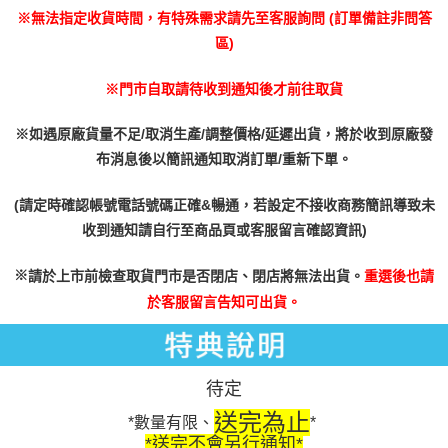
３．未成年的使用者請事先徵得法定代理人或監護人之同意方可使用
每筆NT$200
※無法指定收貨時間，有特殊需求請先至客服詢問 (訂單備註非問答
「AFTEE先享後付」，若未經同意申辦者引起之損失，本公司不負相關責
區)
任。
付款後門市自取
４．使用「AFTEE先享後付」時，將依據個別帳號之用戶狀況，依本公司即
免運費
時審查核予不同之上限額度；若仍有額度不足之情形，本公司將視審查結果
※門市自取請待收到通知後才前往取貨
請求用戶進行身份認證。
５．嚴禁一人註冊多個帳號或使用他人資訊註冊。若發現惡意使用之情形，
※如遇原廠貨量不足/取消生產/調整價格/延遲出貨，將於收到原廠發
恩沛科技股份有限公司將有權停止該用戶之使用額度並採取法律行動。
布消息後以簡訊通知取消訂單/重新下單。
(請定時確認帳號電話號碼正確&暢通，若設定不接收商務簡訊導致未
收到通知請自行至商品頁或客服留言確認資訊)
※
請於上市前檢查取貨門市是否閉店、閉店將無法出貨。
重選後也請
於客服留言告知可出貨。
待定
送完為止
*數量有限、
*
*送完不會另行通知*