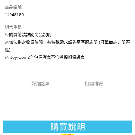
商品編號
信用卡分期付款
11948189
3 期 0 利率 每期
NT$126
21家銀行
銷售重點
合作金庫商業銀行
第一商業銀行
超商取貨付款
※購買前請詳閱商品說明
華南商業銀行
彰化商業銀行
※無法指定收貨時間，有特殊需求請先至客服詢問 (訂單備註非問答
LINE Pay
上海商業儲蓄銀行
台北富邦商業銀行
國泰世華商業銀行
兆豐國際商業銀行
區)
Apple Pay
臺灣中小企業銀行
台中商業銀行
※ Joy-Con 2全包保護套不含搖桿帽保護套
匯豐（台灣）商業銀行
華泰商業銀行
悠遊付
聯邦商業銀行
遠東國際商業銀行
元大商業銀行
永豐商業銀行
Google Pay
玉山商業銀行
星展（台灣）商業銀行
詳細說明
相關推薦
台新國際商業銀行
中國信託商業銀行
全盈+PAY
台灣樂天信用卡公司
大哥付你分期
相關說明
【大哥付你分期使用說明】
AFTEE先享後付
1.本服務由台灣大哥大提供，台灣大哥大用戶可立即使用無須另外申請。
2.付款方式選擇「大哥付你分期」，訂單成立後會自動跳轉到大哥付的交易
相關說明
流程，驗證手機門號後，選擇欲分期的期數、繳款截止日，確認付款後即完
【關於「AFTEE先享後付」】
成交易。