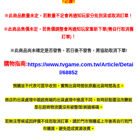
!!必讀!!
AFTEE先享後付是「在收到商品之後才付款」的支付方式。 讓您購物簡單
運送方式
3.實際核准額度、可分期數及費用金額請依後續交易確認頁面所載為準。
便利好安心！
4.訂單成立30分鐘內，如未前往確認交易或遇審核未通過，訂單將自動取
１．簡單：不需註冊會員、不需綁卡、不需儲值。
全家付款取貨
※此商品數量未定，若數量不足會再通知玩家分批到貨或取消訂單！
消。如遇「轉專審核」未通過狀況，表示未達大哥付你分期系統評分，恕無
２．便利：只要手機號碼，簡訊認證，即可結帳。
法說明評估內容。
每筆NT$60，滿NT$1,490(含以上)免運費
３．安心：先確認商品／服務後，再付款。
【繳款方式說明】
※此商品售價未定，若售價調整會再通知玩家重新下單(需自行取消舊
1.分期款項不併入電信帳單，「大哥付你分期」於每月結算日後寄送繳費提
付款後全家取貨
【「AFTEE先享後付」結帳流程】
訂單)！
醒簡訊。
１．於結帳方式選擇「AFTEE先享後付」後，將跳轉至「AFTEE先享後付」
每筆NT$55，滿NT$1,390(含以上)免運費
2.透過簡訊連結打開帳單後，可選擇「超商條碼／台灣大直營門市／銀行轉
結帳頁面，進行簡訊認證並確認金額後，即可完成結帳。
帳／街口支付／iPASS MONEY」等通路繳費。
※此商品尚未確定是否發售，若日後不發售，將協助取消下單!
２．訂單成立數日內，您將收到繳費通知簡訊。
萊爾富取貨付款
３．收到繳費通知簡訊後14天內，點擊此簡訊中的連結，可透過四大超商／
【注意事項】
每筆NT$60，滿NT$1,490(含以上)免運費
ATM／網路銀行／等多元方式進行付款，方視為交易完成。
購物指南:
https://www.tvgame.com.tw/Article/Detai
1.本服務係由「台灣大哥大股份有限公司」（以下簡稱本公司）所提供，讓
※ 請注意：結帳手續完成當下不需立刻繳費，但若您需要取消訂單，請聯絡
用戶於交易時，得透過本服務購買商品或服務，並由商店將買賣／分期付款
l/68852
付款後萊爾富取貨
購買商品的店家。未經商家同意取消之訂單仍視為有效，需透過AFTEE先享
買賣價金債權讓與本公司後，依約使用本公司帳單繳交帳款。
後付繳納相關費用。
每筆NT$55，滿NT$1,390(含以上)免運費
2.基於同意付款使用「大哥付你分期」之契約關係目的，商店將以您的個人
※ 交易是否成功請以「AFTEE先享後付 」之結帳頁面顯示為準，若有關於
預購並不代表可提早收到，實際出貨時間依原廠出貨時間為主。
資料（包含姓名、電話或地址）提供予台灣大哥大進項蒐集、處理及利用，
是否繳費成功／繳費後需取消欲退款等相關疑問，請聯繫「AFTEE先享後付
7-11付款取貨
由本公司與您本人進行分期帳單所需資料之確認、核對及更正。
客戶支援中心」
https://netprotections.freshdesk.com/support/home
3.完整用戶服務條款，請詳閱以下連結：
https://oppay.tw/userRule
商店的出貨處理中跟超商端的出貨處理中進度不同，有時
狀態還沒改變就
每筆NT$60，滿NT$1,490(含以上)免運費
【注意事項】
是在超商物流還沒有被整理/刷過條碼。
１．透過由恩沛科技股份有限公司提供之「AFTEE先享後付」服務完成之交
付款後7-11取貨
易，需依本服務之必要範圍內提供個人資料，並將交易相關給付款項請求債
每筆NT$55，滿NT$1,390(含以上)免運費
若無法等候或因評價不佳而取消訂單，請於門市預購或上市後再自行到門
權轉讓予恩沛科技股份有限公司。
市購買，避免造成資源浪費。
２．關於個人資料處理事宜，請瀏覽以下網址：
宅配
https://aftee.tw/terms/#terms3