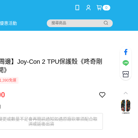
0
優惠活動
 周邊】Joy-Con 2 TPU保護殼《咚奇剛
開》
1,390免運
00
明
變更或數量不足會再簡訊通知如遇原廠砍單須配合取
消或延後出貨