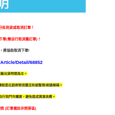
費通知簡訊後14天內，點擊此簡訊中的連結，可透過四大超商
貨付款
項】
網路銀行／等多元方式進行付款，方視為交易完成。
係由「台灣大哥大股份有限公司」（以下簡稱本公司）所提供，讓
0，滿NT$1,490(含以上)免運費
：結帳手續完成當下不需立刻繳費，但若您需要取消訂單，請聯
易時，得透過本服務購買商品或服務，並由商店將買賣／分期付
的店家。未經商家同意取消之訂單仍視為有效，需透過AFTEE
金債權讓與本公司後，依約使用本公司帳單繳交帳款。
繳納相關費用。
爾富取貨
意付款使用「大哥付你分期」之契約關係目的，商店將以您的個人
否成功請以「AFTEE先享後付 」之結帳頁面顯示為準，若有關於
分批到貨或取消訂單！
5，滿NT$1,390(含以上)免運費
含姓名、電話或地址）提供予台灣大哥大進項蒐集、處理及利
功／繳費後需取消欲退款等相關疑問，請聯繫「AFTEE先享後
公司與您本人進行分期帳單所需資料之確認、核對及更正。
援中心」
https://netprotections.freshdesk.com/support/home
取貨
戶服務條款，請詳閱以下連結：
https://oppay.tw/userRule
單(需自行取消舊訂單)！
項】
0，滿NT$1,490(含以上)免運費
恩沛科技股份有限公司提供之「AFTEE先享後付」服務完成之
，將協助取消下單!
依本服務之必要範圍內提供個人資料，並將交易相關給付款項請
1取貨
讓予恩沛科技股份有限公司。
5，滿NT$1,390(含以上)免運費
rticle/Detail/68852
個人資料處理事宜，請瀏覽以下網址：
ee.tw/terms/#terms3
年的使用者請事先徵得法定代理人或監護人之同意方可使用
原廠出貨時間為主。
E先享後付」，若未經同意申辦者引起之損失，本公司不負相關責
00
變就是在超商物流還沒有被整理/刷過條碼。
AFTEE先享後付」時，將依據個別帳號之用戶狀況，依本公司
市自取
核予不同之上限額度；若仍有額度不足之情形，本公司將視審查
用戶進行身份認證。
自行到門市購買，避免造成資源浪費。
一人註冊多個帳號或使用他人資訊註冊。若發現惡意使用之情
科技股份有限公司將有權停止該用戶之使用額度並採取法律行
 (訂單備註非問答區)