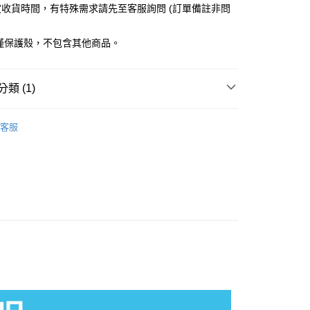
收貨時間，有特殊需求請先至客服詢問 (訂單備註非問
小企業銀行
台中商業銀行
台灣）商業銀行
華泰商業銀行
業銀行
遠東國際商業銀行
僅保護殼，不包含其他商品。
業銀行
永豐商業銀行
y
業銀行
星展（台灣）商業銀行
際商業銀行
中國信託商業銀行
類 (1)
天信用卡公司
分期
o Switch 2 專區】
Nintendo Switch 2 周邊
客服
你分期使用說明】
享後付
由台灣大哥大提供，台灣大哥大用戶可立即使用無須另外申請。
式選擇「大哥付你分期」，訂單成立後會自動跳轉到大哥付的交易
證手機門號後，選擇欲分期的期數、繳款截止日，確認付款後即
FTEE先享後付」】
。
先享後付是「在收到商品之後才付款」的支付方式。 讓您購物簡單
准額度、可分期數及費用金額請依後續交易確認頁面所載為準。
心！
立30分鐘內，如未前往確認交易或遇審核未通過，訂單將自動取
：不需註冊會員、不需綁卡、不需儲值。
「轉專審核」未通過狀況，表示未達大哥付你分期系統評分，恕
：只要手機號碼，簡訊認證，即可結帳。
取貨
評估內容。
：先確認商品／服務後，再付款。
式說明】
0，滿NT$1,490(含以上)免運費
項不併入電信帳單，「大哥付你分期」於每月結算日後寄送繳費提
EE先享後付」結帳流程】
家取貨
方式選擇「AFTEE先享後付」後，將跳轉至「AFTEE先享後
訊連結打開帳單後，可選擇「超商條碼／台灣大直營門市／銀行轉
頁面，進行簡訊認證並確認金額後，即可完成結帳。
5，滿NT$1,390(含以上)免運費
付／iPASS MONEY」等通路繳費。
成立數日內，您將收到繳費通知簡訊。