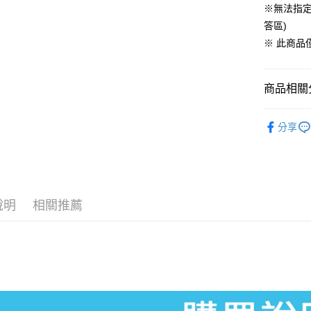
Apple Pay
※無法指定
臺灣中
匯豐（
答區)
悠遊付
聯邦商
※ 此商品
元大商
Google Pa
玉山商
台新國
全盈+PAY
商品相關分
台灣樂
大哥付你
【Nintend
相關說明
分享
【大哥付
AFTEE先
1.本服務
2.付款方
相關說明
流程，驗
【關於「A
完成交易
AFTEE
3.實際核
說明
相關推薦
便利好安
運送方式
4.訂單成
１．簡單
消。如遇
２．便利
全家付款
無法說明
３．安心
【繳款方
每筆NT$6
1.分期款
【「AFT
醒簡訊。
付款後全
１．於結帳
2.透過簡
付」結帳
每筆NT$5
帳／街口支
２．訂單