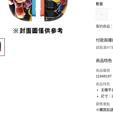
數量
客約商品
付款與運
超取滿NT$
付款方式
商品特色
信用卡一
商品編號
11948197
信用卡分
商品特色
3 期 
主機平台：
合作金
尺寸：21
超商取貨
華南商
銷售重點
LINE Pay
上海商
※購買前
國泰世