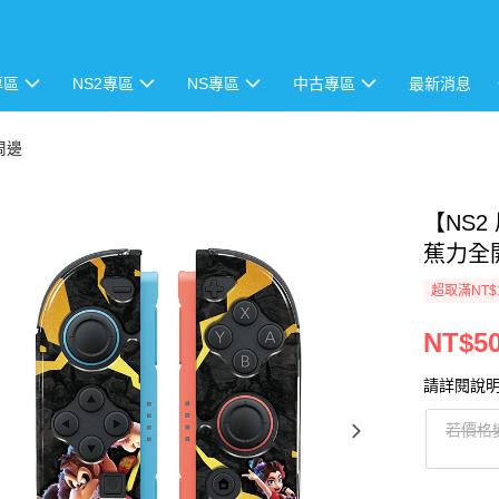
專區
NS2專區
NS專區
中古專區
最新消息
 周邊
【NS2
蕉力全
超取滿NT$
NT$5
請詳閱說
若價格