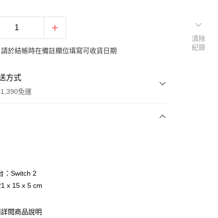
清除
紀錄
：請於結帳時在備註欄位填寫可收貨日期
送方式
1,390免運
次付款
期付款
0 利率 每期
NT$166
21家銀行
Switch 2
庫商業銀行
第一商業銀行
 x 15 x 5 cm
付款
業銀行
彰化商業銀行
業儲蓄銀行
台北富邦商業銀行
請詳閱商品說明
華商業銀行
兆豐國際商業銀行