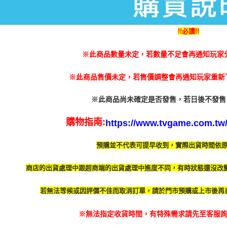
３．收到繳
萊爾富取
【注意事
／ATM／
1.本服務
每筆NT$6
※ 請注意
用戶於交
!!必讀!!
絡購買商品
款買賣價
先享後付
付款後萊
2.基於同
※ 交易是
※此商品數量未定，若數量不足會再通知玩家
每筆NT$5
資料（包
是否繳費成
用，由本
付客戶支
7-11付款
3.完整用
※此商品售價未定，若售價調整會再通知玩家重新下
【注意事
每筆NT$6
１．透過由
※此商品尚未確定是否發售，若日後不發售
交易，需
付款後7-1
求債權轉
每筆NT$5
購物指南:
https://www.tvgame.com.tw/A
２．關於
https://aft
宅配
３．未成
預購並不代表可提早收到，實際出貨時間依
「AFTE
每筆NT$2
任。
商店的出貨處理中跟超商端的出貨處理中進度不同，有時
狀態還沒改
４．使用「
付款後門
即時審查
免運費
結果請求
若無法等候或因評價不佳而取消訂單，請於門市預購或上市後再
５．嚴禁
形，恩沛
※無法指定收貨時間，有特殊需求請先至客服詢問
動。