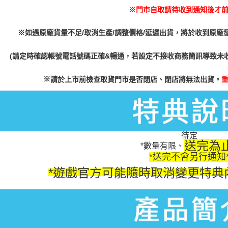
※門市自取請待收到通知後才
※如遇原廠貨量不足/取消生產/調整價格/延遲出貨，將於收到原廠
(請定時確認帳號電話號碼正確&暢通，若設定不接收商務簡訊導致未
※
請於上市前檢查取貨門市是否閉店、閉店將無法出貨。
待定
送完為
*數量有限、
*送完不會另行通知
*遊戲官方可能隨時取消變更特典