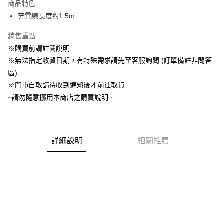
商品特色
合作金庫商業銀行
第一商業銀行
超商取貨付款
充電線長度約1.5m
華南商業銀行
彰化商業銀行
LINE Pay
上海商業儲蓄銀行
台北富邦商業銀行
銷售重點
國泰世華商業銀行
兆豐國際商業銀行
Apple Pay
※購買前請詳閱說明
臺灣中小企業銀行
台中商業銀行
※無法指定收貨日期，有特殊需求請先至客服詢問 (訂單備註非問答
匯豐（台灣）商業銀行
華泰商業銀行
悠遊付
聯邦商業銀行
遠東國際商業銀行
區)
元大商業銀行
永豐商業銀行
Google Pay
※門市自取請待收到通知後才前往取貨
玉山商業銀行
星展（台灣）商業銀行
~請勿隨意挪用本商店之購買說明~
台新國際商業銀行
中國信託商業銀行
全盈+PAY
台灣樂天信用卡公司
大哥付你分期
相關說明
詳細說明
相關推薦
【大哥付你分期使用說明】
AFTEE先享後付
1.本服務由台灣大哥大提供，台灣大哥大用戶可立即使用無須另外申請。
2.付款方式選擇「大哥付你分期」，訂單成立後會自動跳轉到大哥付的交易
相關說明
流程，驗證手機門號後，選擇欲分期的期數、繳款截止日，確認付款後即完
【關於「AFTEE先享後付」】
成交易。
AFTEE先享後付是「在收到商品之後才付款」的支付方式。 讓您購物簡單
運送方式
3.實際核准額度、可分期數及費用金額請依後續交易確認頁面所載為準。
便利好安心！
4.訂單成立30分鐘內，如未前往確認交易或遇審核未通過，訂單將自動取
１．簡單：不需註冊會員、不需綁卡、不需儲值。
全家付款取貨
消。如遇「轉專審核」未通過狀況，表示未達大哥付你分期系統評分，恕無
２．便利：只要手機號碼，簡訊認證，即可結帳。
法說明評估內容。
每筆NT$60，滿NT$1,490(含以上)免運費
３．安心：先確認商品／服務後，再付款。