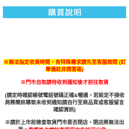
【繳款方式說明】
1.分期款項不併入電信帳單，「大哥付你分期」於每月結算日後寄送繳費提
付款後全家取貨
【「AFTEE先享後付」結帳流程】
醒簡訊。
１．於結帳方式選擇「AFTEE先享後付」後，將跳轉至「AFTEE先享後付」
每筆NT$55，滿NT$1,390(含以上)免運費
2.透過簡訊連結打開帳單後，可選擇「超商條碼／台灣大直營門市／銀行轉
結帳頁面，進行簡訊認證並確認金額後，即可完成結帳。
帳／街口支付／iPASS MONEY」等通路繳費。
２．訂單成立數日內，您將收到繳費通知簡訊。
萊爾富取貨付款
３．收到繳費通知簡訊後14天內，點擊此簡訊中的連結，可透過四大超商／
【注意事項】
每筆NT$60，滿NT$1,490(含以上)免運費
ATM／網路銀行／等多元方式進行付款，方視為交易完成。
1.本服務係由「台灣大哥大股份有限公司」（以下簡稱本公司）所提供，讓
※ 請注意：結帳手續完成當下不需立刻繳費，但若您需要取消訂單，請聯絡
用戶於交易時，得透過本服務購買商品或服務，並由商店將買賣／分期付款
付款後萊爾富取貨
購買商品的店家。未經商家同意取消之訂單仍視為有效，需透過AFTEE先享
買賣價金債權讓與本公司後，依約使用本公司帳單繳交帳款。
後付繳納相關費用。
每筆NT$55，滿NT$1,390(含以上)免運費
2.基於同意付款使用「大哥付你分期」之契約關係目的，商店將以您的個人
※ 交易是否成功請以「AFTEE先享後付 」之結帳頁面顯示為準，若有關於
資料（包含姓名、電話或地址）提供予台灣大哥大進項蒐集、處理及利用，
是否繳費成功／繳費後需取消欲退款等相關疑問，請聯繫「AFTEE先享後付
※無法指定收貨時間，有特殊需求請先至客服詢問 (訂
7-11付款取貨
由本公司與您本人進行分期帳單所需資料之確認、核對及更正。
客戶支援中心」
https://netprotections.freshdesk.com/support/home
單備註非問答區)
3.完整用戶服務條款，請詳閱以下連結：
https://oppay.tw/userRule
每筆NT$60，滿NT$1,490(含以上)免運費
【注意事項】
※門市自取請待收到通知後才前往取貨
１．透過由恩沛科技股份有限公司提供之「AFTEE先享後付」服務完成之交
付款後7-11取貨
易，需依本服務之必要範圍內提供個人資料，並將交易相關給付款項請求債
每筆NT$55，滿NT$1,390(含以上)免運費
權轉讓予恩沛科技股份有限公司。
(請定時確認帳號電話號碼正確&暢通，若設定不接收
２．關於個人資料處理事宜，請瀏覽以下網址：
宅配
商務簡訊導致未收到通知請自行至商品頁或客服留言
https://aftee.tw/terms/#terms3
３．未成年的使用者請事先徵得法定代理人或監護人之同意方可使用
每筆NT$200
確認資訊)
「AFTEE先享後付」，若未經同意申辦者引起之損失，本公司不負相關責
任。
付款後門市自取
※
請於上市前檢查取貨門市是否閉店、閉店將無法出
４．使用「AFTEE先享後付」時，將依據個別帳號之用戶狀況，依本公司即
免運費
時審查核予不同之上限額度；若仍有額度不足之情形，本公司將視審查結果