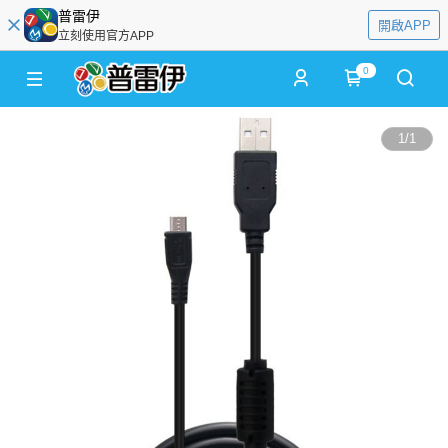
普雷伊
開啟APP
立刻使用官方APP
0
1
/
1