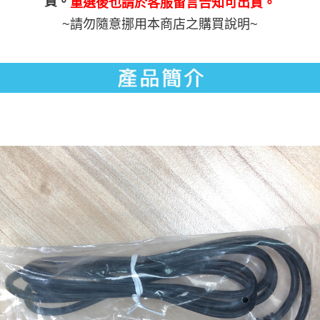
貨。
重選後也請於客服留言告知可出貨。
請求用戶進行身份認證。
~請勿隨意挪用本商店之購買說明~
５．嚴禁一人註冊多個帳號或使用他人資訊註冊。若發現惡意使用之情形，
恩沛科技股份有限公司將有權停止該用戶之使用額度並採取法律行動。