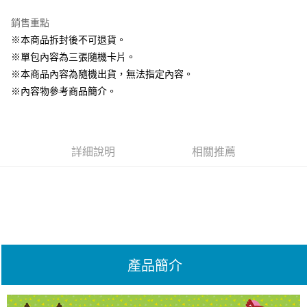
LINE Pay
銷售重點
Apple Pay
※本商品拆封後不可退貨。
※單包內容為三張隨機卡片。
悠遊付
※本商品內容為隨機出貨，無法指定內容。
Google Pay
※內容物參考商品簡介。
全盈+PAY
大哥付你分期
詳細說明
相關推薦
相關說明
【大哥付你分期使用說明】
AFTEE先享後付
1.本服務由台灣大哥大提供，台灣大哥大用戶可立即使用無須另外申請。
2.付款方式選擇「大哥付你分期」，訂單成立後會自動跳轉到大哥付的交易
相關說明
流程，驗證手機門號後，選擇欲分期的期數、繳款截止日，確認付款後即完
【關於「AFTEE先享後付」】
成交易。
AFTEE先享後付是「在收到商品之後才付款」的支付方式。 讓您購物簡單
運送方式
3.實際核准額度、可分期數及費用金額請依後續交易確認頁面所載為準。
便利好安心！
4.訂單成立30分鐘內，如未前往確認交易或遇審核未通過，訂單將自動取
１．簡單：不需註冊會員、不需綁卡、不需儲值。
全家付款取貨
消。如遇「轉專審核」未通過狀況，表示未達大哥付你分期系統評分，恕無
２．便利：只要手機號碼，簡訊認證，即可結帳。
產品簡介
法說明評估內容。
每筆NT$60，滿NT$1,490(含以上)免運費
３．安心：先確認商品／服務後，再付款。
【繳款方式說明】
1.分期款項不併入電信帳單，「大哥付你分期」於每月結算日後寄送繳費提
付款後全家取貨
【「AFTEE先享後付」結帳流程】
醒簡訊。