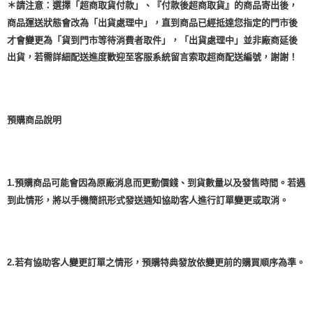
＊請注意：選擇「超商取貨付款」、『付款後超商取貨』的商品寄出後，
商品運送狀態會改為「出貨處理中」，直到商品已經抵達您指定的門市後
才會變更為「貨到門市等待消費者取件」，「出貨處理中」並非廠商延後
出貨，若需詳細配送進度歡迎至客服系統留言索取超商配送編號，謝謝！
預購商品說明
1.預購商品可能會因為原廠消息而更動價錢、到貨數量以及發售時間。若遇
到此情形，將以手機簡訊形式發送通知協助客人進行訂單變更或取消。
2.若有協助客人變更訂單之情形，預購特典發放依變更前的購買順序為準。