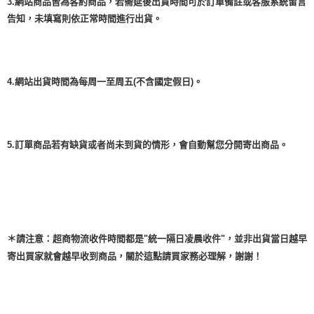
3.網站商品皆為客約商品，若需延後出貨時間可於訂單備註或客服系統留言
告知，未填寫則依正常時間進行出貨。
4.網站出貨時間為每周一至周五(不含國定假日)。
5.訂單商品若有缺貨或者尚未到貨的情形，會自動幫您分開寄出商品。
＊請注意：超商物流收件時間都是"統一隔日凌晨收件"，並非出貨當日越早
寄出買家就會越早收到商品，關於這點請買家務必理解，謝謝！