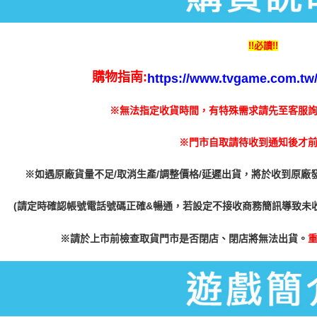
【注意事
每筆NT$6
１．透過由
交易，需
付款後7-1
!!必讀!!
求債權轉
每筆NT$5
２．關於
https://aft
購物指南:
https://www.tvgame.com.tw/A
宅配
３．未成
「AFTE
每筆NT$2
※無法指定收貨時間，有特殊需求請先至客服詢問
任。
４．使用「
即時審查
※門市自取請待收到通知後才
結果請求
５．嚴禁
※如遇原廠貨量不足/取消生產/調整價格/延遲出貨，將於收到原廠
形，恩沛
動。
(請定時確認帳號電話號碼正確&暢通，若設定不接收商務簡訊導致未
※
請於上市前檢查取貨門市是否閉店、閉店將無法出貨。