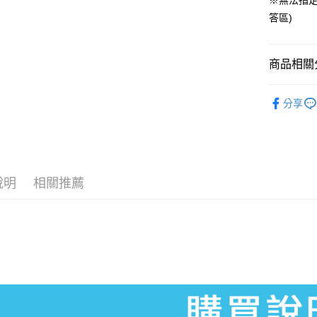
大哥付你
※無法指定
相關說明
答區)
【大哥付
AFTEE先
1.本服務
2.付款方
相關說明
商品相關分
流程，驗
【關於「A
完成交易
AFTEE
【任天堂am
3.實際核
便利好安
運送方式
分享
4.訂單成
１．簡單
消。如遇
２．便利
全家付款
無法說明
３．安心
【繳款方
每筆NT$6
1.分期款
【「AFT
醒簡訊。
付款後全
１．於結帳
說明
相關推薦
2.透過簡
付」結帳
每筆NT$5
帳／街口支
２．訂單
３．收到繳
萊爾富取
【注意事
／ATM／
1.本服務
每筆NT$6
※ 請注意
用戶於交
絡購買商品
款買賣價
先享後付
付款後萊
2.基於同
※ 交易是
每筆NT$5
資料（包
是否繳費成
用，由本
付客戶支
7-11付款
3.完整用