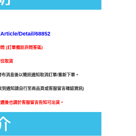
項】
0，滿NT$1,490(含以上)免運費
恩沛科技股份有限公司提供之「AFTEE先享後付」服務完成之
依本服務之必要範圍內提供個人資料，並將交易相關給付款項請
1取貨
讓予恩沛科技股份有限公司。
5，滿NT$1,390(含以上)免運費
個人資料處理事宜，請瀏覽以下網址：
ee.tw/terms/#terms3
rticle/Detail/68852
年的使用者請事先徵得法定代理人或監護人之同意方可使用
E先享後付」，若未經同意申辦者引起之損失，本公司不負相關責
00
 (訂單備註非問答區)
AFTEE先享後付」時，將依據個別帳號之用戶狀況，依本公司
核予不同之上限額度；若仍有額度不足之情形，本公司將視審查
前往取貨
用戶進行身份認證。
一人註冊多個帳號或使用他人資訊註冊。若發現惡意使用之情
發布消息後以簡訊通知取消訂單/重新下單。
科技股份有限公司將有權停止該用戶之使用額度並採取法律行
收到通知請自行至商品頁或客服留言確認資訊)
重選後也請於客服留言告知可出貨。