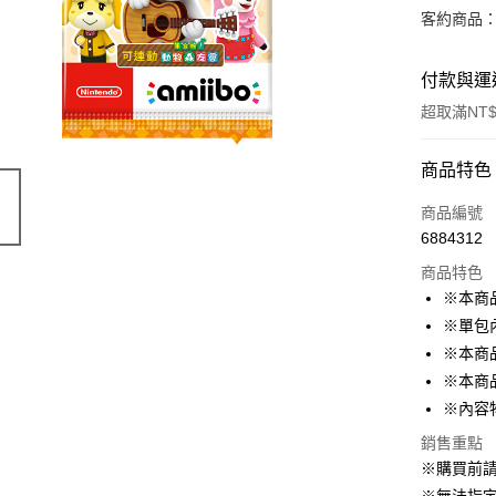
客約商品
付款與運
超取滿NT$
付款方式
商品特色
信用卡一
商品編號
6884312
超商取貨
商品特色
LINE Pay
※本商
※單包
Apple Pay
※本商
悠遊付
※本商
※內容
Google Pa
銷售重點
全盈+PAY
※購買前