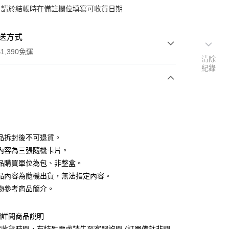
：請於結帳時在備註欄位填寫可收貨日期
送方式
1,390免運
清除
紀錄
次付款
付款
品拆封後不可退貨。
內容為三張隨機卡片。
品購買單位為包、非整盒。
品內容為隨機出貨，無法指定內容。
物參考商品簡介。
y
請詳閱商品說明