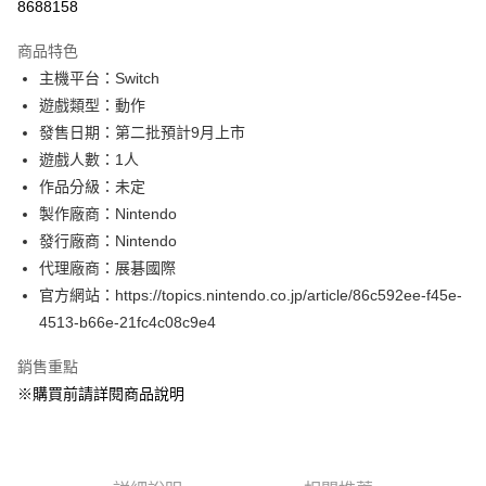
8688158
3 期 0 利率 每期
NT$850
21家銀行
商品特色
合作金庫商業銀行
第一商業銀行
超商取貨付款
主機平台：Switch
華南商業銀行
彰化商業銀行
遊戲類型：動作
LINE Pay
上海商業儲蓄銀行
台北富邦商業銀行
國泰世華商業銀行
兆豐國際商業銀行
發售日期：第二批預計9月上市
Apple Pay
臺灣中小企業銀行
台中商業銀行
遊戲人數：1人
匯豐（台灣）商業銀行
華泰商業銀行
作品分級：未定
悠遊付
聯邦商業銀行
遠東國際商業銀行
製作廠商：Nintendo
元大商業銀行
永豐商業銀行
Google Pay
發行廠商：Nintendo
玉山商業銀行
星展（台灣）商業銀行
代理廠商：展碁國際
台新國際商業銀行
中國信託商業銀行
全盈+PAY
台灣樂天信用卡公司
官方網站：https://topics.nintendo.co.jp/article/86c592ee-f45e-
大哥付你分期
4513-b66e-21fc4c08c9e4
相關說明
【大哥付你分期使用說明】
銷售重點
AFTEE先享後付
1.本服務由台灣大哥大提供，台灣大哥大用戶可立即使用無須另外申請。
※購買前請詳閱商品說明
2.付款方式選擇「大哥付你分期」，訂單成立後會自動跳轉到大哥付的交易
相關說明
流程，驗證手機門號後，選擇欲分期的期數、繳款截止日，確認付款後即完
【關於「AFTEE先享後付」】
成交易。
AFTEE先享後付是「在收到商品之後才付款」的支付方式。 讓您購物簡單
運送方式
3.實際核准額度、可分期數及費用金額請依後續交易確認頁面所載為準。
便利好安心！
4.訂單成立30分鐘內，如未前往確認交易或遇審核未通過，訂單將自動取