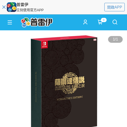
普雷伊
開啟APP
立刻使用官方APP
0
1
/
1