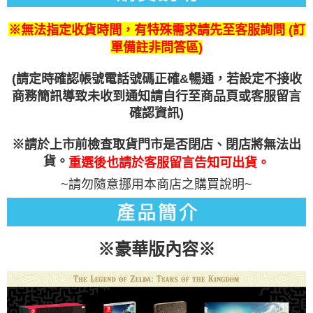
任。
４．使用「AFTEE先享後付」時，將依據個別帳號之用戶狀況，依本公司即
時審查核予不同之上限額度；若仍有額度不足之情形，本公司將視審查結果
※無法指定收貨時間，有特殊需求請先至客服詢問 (訂
請求用戶進行身份認證。
單備註非問答區)
５．嚴禁一人註冊多個帳號或使用他人資訊註冊。若發現惡意使用之情形，
恩沛科技股份有限公司將有權停止該用戶之使用額度並採取法律行動。
(請定時確認帳號電話號碼正確&暢通，若設定不接收
商務簡訊導致未收到通知請自行至商品頁或客服留言
確認資訊)
※
請於上市前檢查取貨門市是否閉店、閉店將無法出
貨。
重選後也請於客服留言告知可出貨。
~請勿隨意挪用本商店之購買說明~
※豪華版內容
※