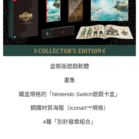
盒裝版遊戲軟體
畫集
鐵盒規格的「Nintendo Switch遊戲卡盒」
鋼鐵材質海報（Iconart™️規格）
4種「別針徽章組合」