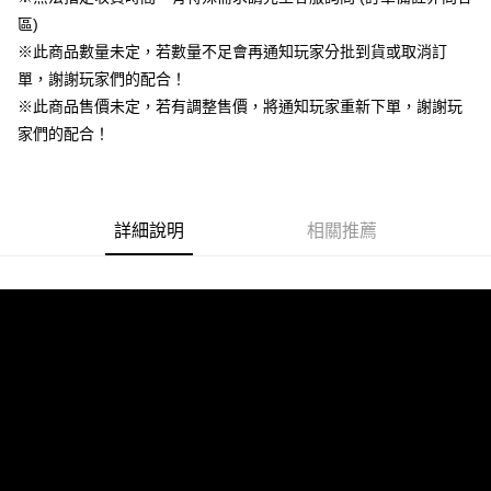
２．便利：只要手機號碼，簡訊認證，即可結帳。
法說明評估內容。
每筆NT$60，滿NT$1,490(含以上)免運費
區)
３．安心：先確認商品／服務後，再付款。
【繳款方式說明】
※此商品數量未定，若數量不足會再通知玩家分批到貨或取消訂
1.分期款項不併入電信帳單，「大哥付你分期」於每月結算日後寄送繳費提
付款後全家取貨
【「AFTEE先享後付」結帳流程】
醒簡訊。
單，謝謝玩家們的配合！
１．於結帳方式選擇「AFTEE先享後付」後，將跳轉至「AFTEE先享後付」
每筆NT$55，滿NT$1,390(含以上)免運費
2.透過簡訊連結打開帳單後，可選擇「超商條碼／台灣大直營門市／銀行轉
結帳頁面，進行簡訊認證並確認金額後，即可完成結帳。
※此商品售價未定，若有調整售價，將通知玩家重新下單，謝謝玩
帳／街口支付／iPASS MONEY」等通路繳費。
２．訂單成立數日內，您將收到繳費通知簡訊。
萊爾富取貨付款
家們的配合！
３．收到繳費通知簡訊後14天內，點擊此簡訊中的連結，可透過四大超商／
【注意事項】
每筆NT$60，滿NT$1,490(含以上)免運費
ATM／網路銀行／等多元方式進行付款，方視為交易完成。
1.本服務係由「台灣大哥大股份有限公司」（以下簡稱本公司）所提供，讓
※ 請注意：結帳手續完成當下不需立刻繳費，但若您需要取消訂單，請聯絡
用戶於交易時，得透過本服務購買商品或服務，並由商店將買賣／分期付款
付款後萊爾富取貨
購買商品的店家。未經商家同意取消之訂單仍視為有效，需透過AFTEE先享
買賣價金債權讓與本公司後，依約使用本公司帳單繳交帳款。
後付繳納相關費用。
詳細說明
相關推薦
每筆NT$55，滿NT$1,390(含以上)免運費
2.基於同意付款使用「大哥付你分期」之契約關係目的，商店將以您的個人
※ 交易是否成功請以「AFTEE先享後付 」之結帳頁面顯示為準，若有關於
資料（包含姓名、電話或地址）提供予台灣大哥大進項蒐集、處理及利用，
是否繳費成功／繳費後需取消欲退款等相關疑問，請聯繫「AFTEE先享後付
7-11付款取貨
由本公司與您本人進行分期帳單所需資料之確認、核對及更正。
客戶支援中心」
https://netprotections.freshdesk.com/support/home
3.完整用戶服務條款，請詳閱以下連結：
https://oppay.tw/userRule
每筆NT$60，滿NT$1,490(含以上)免運費
【注意事項】
１．透過由恩沛科技股份有限公司提供之「AFTEE先享後付」服務完成之交
付款後7-11取貨
易，需依本服務之必要範圍內提供個人資料，並將交易相關給付款項請求債
每筆NT$55，滿NT$1,390(含以上)免運費
權轉讓予恩沛科技股份有限公司。
２．關於個人資料處理事宜，請瀏覽以下網址：
宅配
https://aftee.tw/terms/#terms3
３．未成年的使用者請事先徵得法定代理人或監護人之同意方可使用
每筆NT$200
「AFTEE先享後付」，若未經同意申辦者引起之損失，本公司不負相關責
任。
付款後門市自取