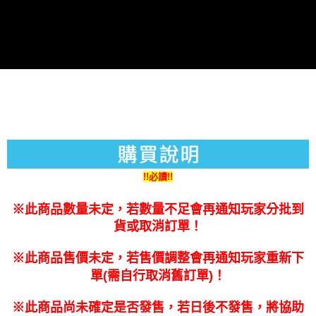
４．使用「AFTEE先享後付」時，將依據個別帳號之用戶狀況，依本公司即
免運費
時審查核予不同之上限額度；若仍有額度不足之情形，本公司將視審查結果
請求用戶進行身份認證。
５．嚴禁一人註冊多個帳號或使用他人資訊註冊。若發現惡意使用之情形，
恩沛科技股份有限公司將有權停止該用戶之使用額度並採取法律行動。
!!必讀!!
※此商品數量未定，若數量不足會再通知玩家分批到
貨或取消訂單！
※此商品售價未定，若售價調整會再通知玩家重新下
單(需自行取消舊訂單)！
※此商品尚未確定是否發售，若日後不發售，將協助