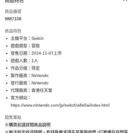
商品特色
信用卡一次付款
商品編號
超商取貨付款
9887108
LINE Pay
商品特色
Apple Pay
主機平台：Switch
遊戲類型：冒險
悠遊付
發售日期：2024-11-07上市
Google Pay
遊戲人數：1人
作品分級：待定
全盈+PAY
製作廠商：Nintendo
大哥付你分期
發行廠商：Nintendo
相關說明
代理廠商：香港任天堂
【大哥付你分期使用說明】
官方網站：
AFTEE先享後付
1.本服務由台灣大哥大提供，台灣大哥大用戶可立即使用無須另外申請。
https://www.nintendo.com/jp/switch/a8e6a/index.html
2.付款方式選擇「大哥付你分期」，訂單成立後會自動跳轉到大哥付的交易
相關說明
流程，驗證手機門號後，選擇欲分期的期數、繳款截止日，確認付款後即完
【關於「AFTEE先享後付」】
成交易。
銷售重點
AFTEE先享後付是「在收到商品之後才付款」的支付方式。 讓您購物簡單
運送方式
3.實際核准額度、可分期數及費用金額請依後續交易確認頁面所載為準。
便利好安心！
※購買前請詳閱商品說明
4.訂單成立30分鐘內，如未前往確認交易或遇審核未通過，訂單將自動取
１．簡單：不需註冊會員、不需綁卡、不需儲值。
全家付款取貨
※無法指定收貨時間，有特殊需求請先至客服詢問 (訂單備註非問答
消。如遇「轉專審核」未通過狀況，表示未達大哥付你分期系統評分，恕無