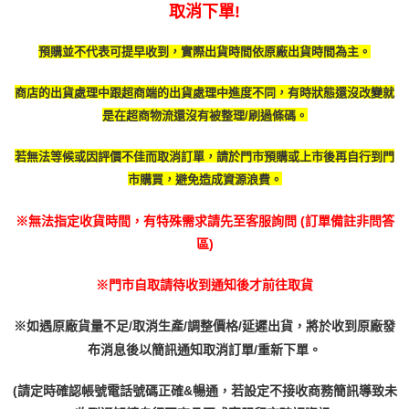
取消下單!
預購並不代表可提早收到，實際出貨時間依原廠出貨時間為主。
商店的出貨處理中跟超商端的出貨處理中進度不同，有時
狀態還沒改變就
是在超商物流還沒有被整理/刷過條碼。
若無法等候或因評價不佳而取消訂單，請於門市預購或上市後再自行到門
市購買，避免造成資源浪費。
※無法指定收貨時間，有特殊需求請先至客服詢問 (訂單備註非問答
區)
※門市自取請待收到通知後才前往取貨
※如遇原廠貨量不足/取消生產/調整價格/延遲出貨，將於收到原廠發
布消息後以簡訊通知取消訂單/重新下單。
(請定時確認帳號電話號碼正確&暢通，若設定不接收商務簡訊導致未